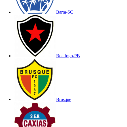
Barra-SC
Botafogo-PB
Brusque