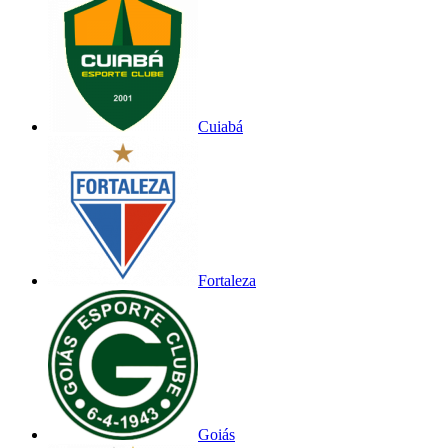
Cuiabá
Fortaleza
Goiás