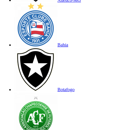
Atlético-MG
Bahia
Botafogo