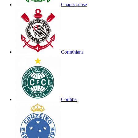
Chapecoense
Corinthians
Coritiba