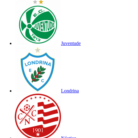
Juventude
Londrina