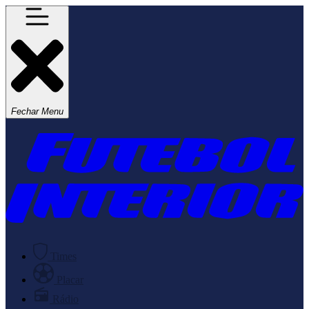
Fechar Menu
Times
Placar
Rádio