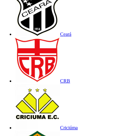
Ceará
CRB
Criciúma