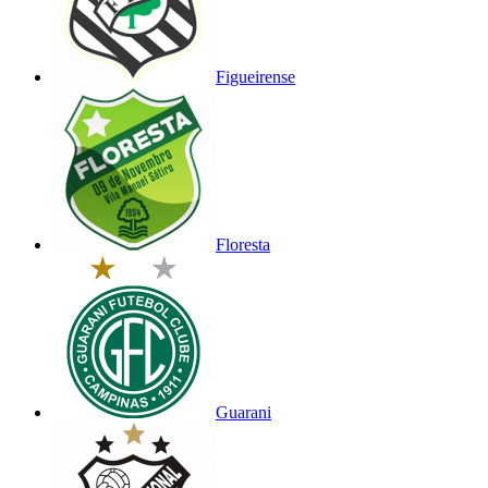
Figueirense
Floresta
Guarani