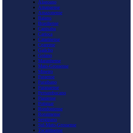
Alagoano
Amapaense
Amazonense
Baiano
Brasiliense
Capixaba
Carioca
Catarinense
Cearense
Gaúcho
Goiano
Maranhense
Mato-Grossense
Mineiro
Paraense
Paraibano
Paranaense
Pernambucano
Piauiense
Potiguar
Rondoniense
Roraimense
Sergipano
Sul-Mato-Grossense
Tocantinense