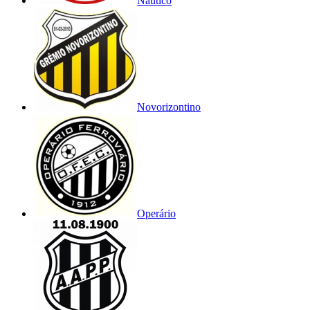
Náutico
Novorizontino
Operário