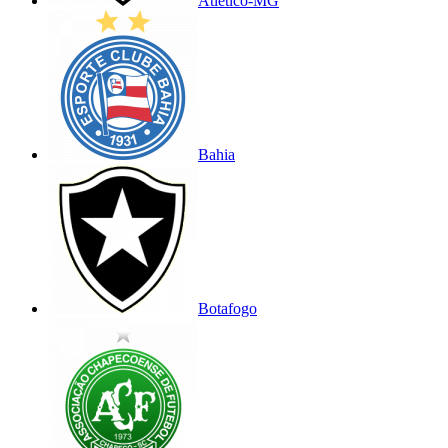
Atlético-MG
Bahia
Botafogo