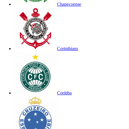
Chapecoense
Corinthians
Coritiba