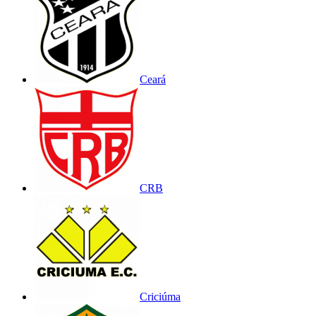
Ceará
CRB
Criciúma