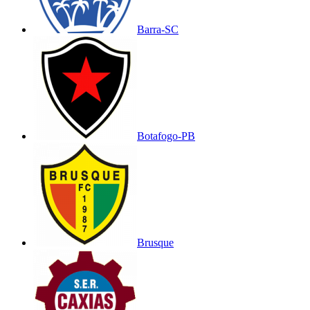
Barra-SC
Botafogo-PB
Brusque