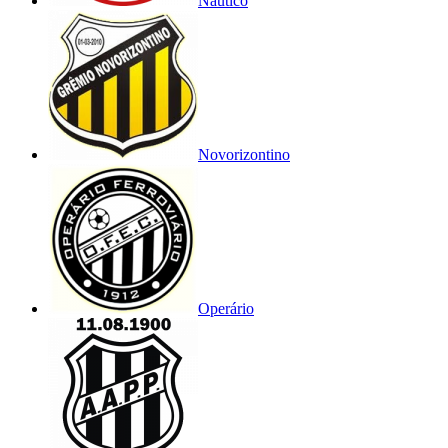
Náutico
Novorizontino
Operário