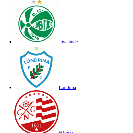
Juventude
Londrina