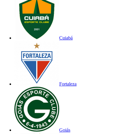
Cuiabá
Fortaleza
Goiás