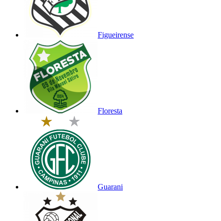
Figueirense
Floresta
Guarani