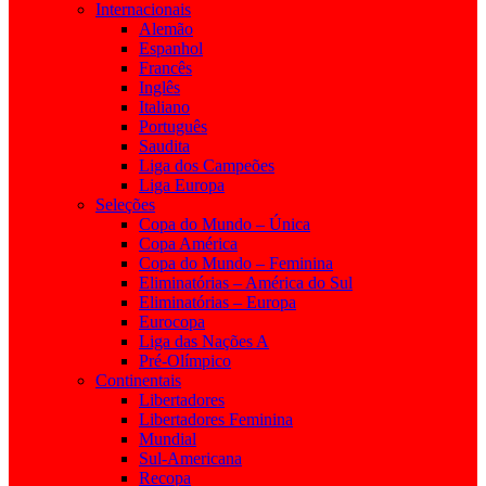
Internacionais
Alemão
Espanhol
Francês
Inglês
Italiano
Português
Saudita
Liga dos Campeões
Liga Europa
Seleções
Copa do Mundo – Única
Copa América
Copa do Mundo – Feminina
Eliminatórias – América do Sul
Eliminatórias – Europa
Eurocopa
Liga das Nações A
Pré-Olímpico
Continentais
Libertadores
Libertadores Feminina
Mundial
Sul-Americana
Recopa