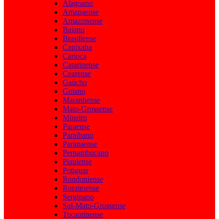
Alagoano
Amapaense
Amazonense
Baiano
Brasiliense
Capixaba
Carioca
Catarinense
Cearense
Gaúcho
Goiano
Maranhense
Mato-Grossense
Mineiro
Paraense
Paraibano
Paranaense
Pernambucano
Piauiense
Potiguar
Rondoniense
Roraimense
Sergipano
Sul-Mato-Grossense
Tocantinense