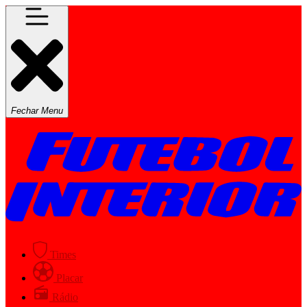
Fechar Menu
Times
Placar
Rádio