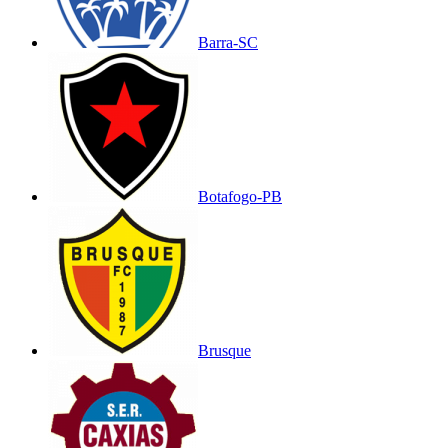
Barra-SC
Botafogo-PB
Brusque