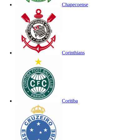
Chapecoense
Corinthians
Coritiba