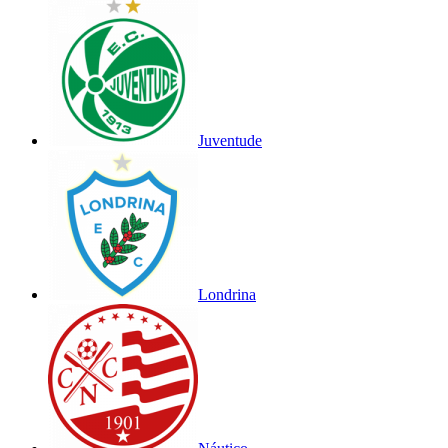
Juventude
Londrina