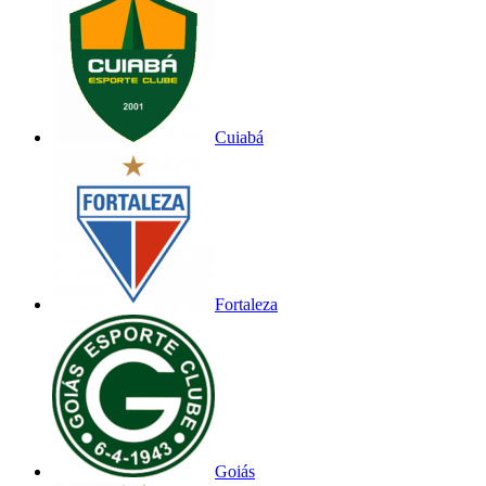
Cuiabá
Fortaleza
Goiás