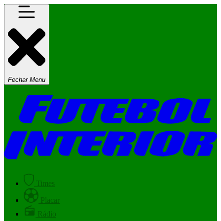
Fechar Menu
Times
Placar
Rádio