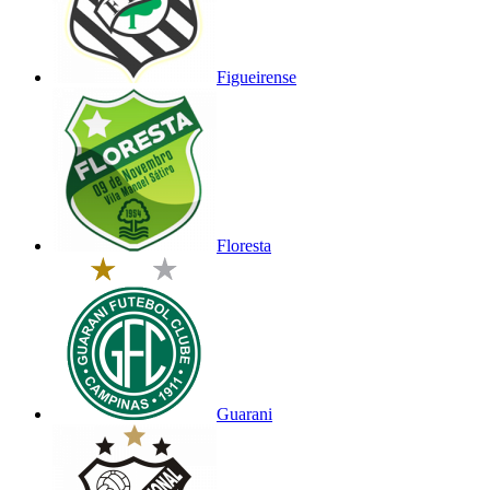
Figueirense
Floresta
Guarani