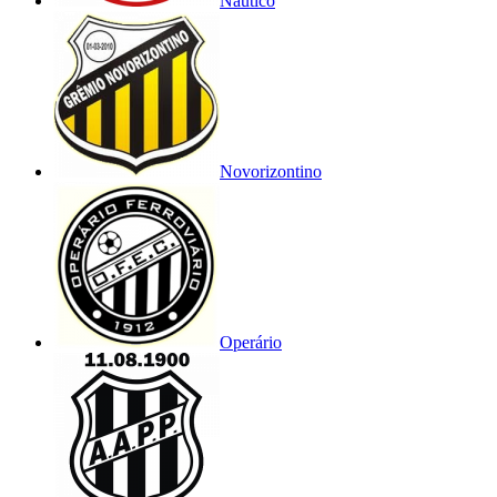
Náutico
Novorizontino
Operário