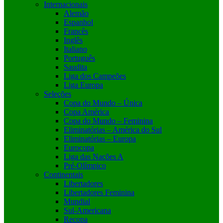
Internacionais
Alemão
Espanhol
Francês
Inglês
Italiano
Português
Saudita
Liga dos Campeões
Liga Europa
Seleções
Copa do Mundo – Única
Copa América
Copa do Mundo – Feminina
Eliminatórias – América do Sul
Eliminatórias – Europa
Eurocopa
Liga das Nações A
Pré-Olímpico
Continentais
Libertadores
Libertadores Feminina
Mundial
Sul-Americana
Recopa