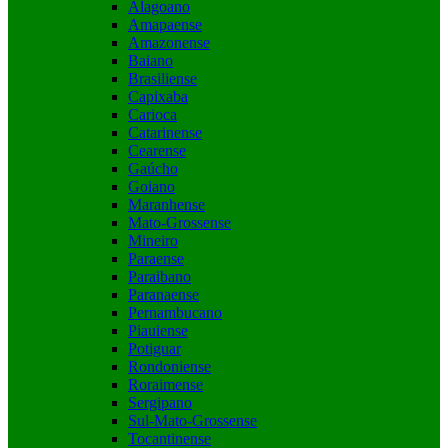
Alagoano
Amapaense
Amazonense
Baiano
Brasiliense
Capixaba
Carioca
Catarinense
Cearense
Gaúcho
Goiano
Maranhense
Mato-Grossense
Mineiro
Paraense
Paraibano
Paranaense
Pernambucano
Piauiense
Potiguar
Rondoniense
Roraimense
Sergipano
Sul-Mato-Grossense
Tocantinense