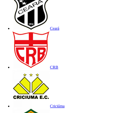
Ceará
CRB
Criciúma