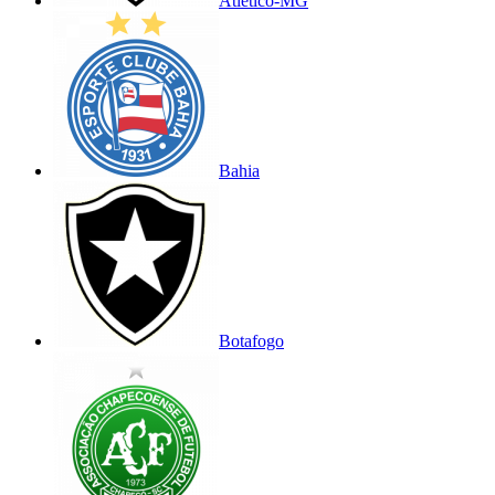
Atlético-MG
Bahia
Botafogo