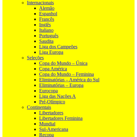
Internacionais
Alemão
Espanhol
Francês
Inglês
Italiano
Português
Saudita
Liga dos Campeões
Liga Europa
Seleções
Copa do Mundo – Única
Copa América
Copa do Mundo – Feminina
Eliminatórias – América do Sul
Eliminatórias – Europa
Eurocopa
Liga das Nações A
Pré-Olímpico
Continentais
Libertadores
Libertadores Feminina
Mundial
Sul-Americana
Recopa