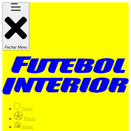
Fechar Menu
Times
Placar
Rádio