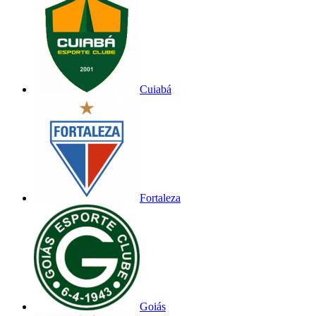
Cuiabá
Fortaleza
Goiás