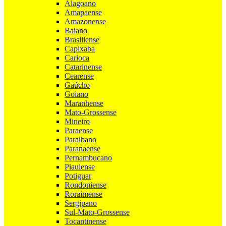
Alagoano
Amapaense
Amazonense
Baiano
Brasiliense
Capixaba
Carioca
Catarinense
Cearense
Gaúcho
Goiano
Maranhense
Mato-Grossense
Mineiro
Paraense
Paraibano
Paranaense
Pernambucano
Piauiense
Potiguar
Rondoniense
Roraimense
Sergipano
Sul-Mato-Grossense
Tocantinense