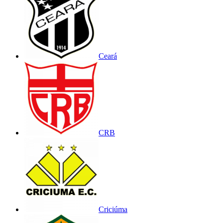
Ceará
CRB
Criciúma