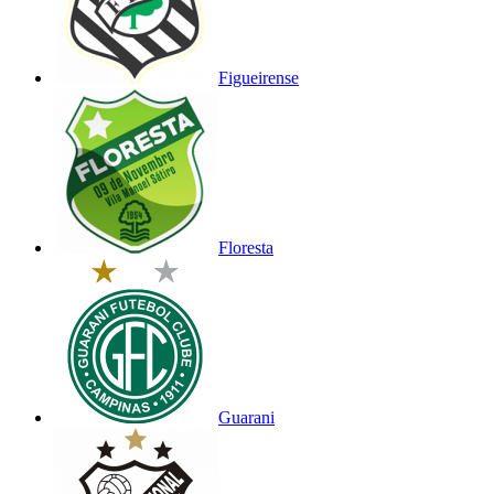
Figueirense
Floresta
Guarani