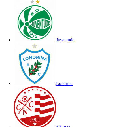
Juventude
Londrina