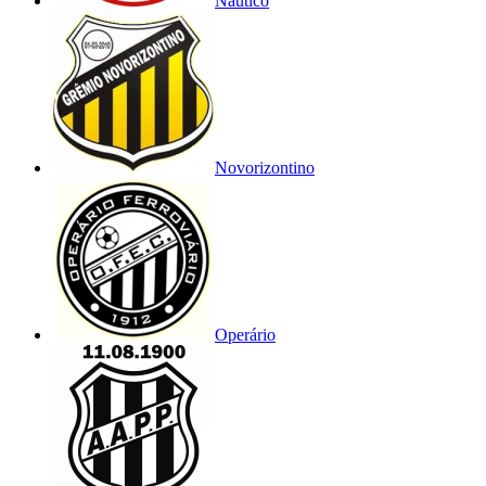
Náutico
Novorizontino
Operário