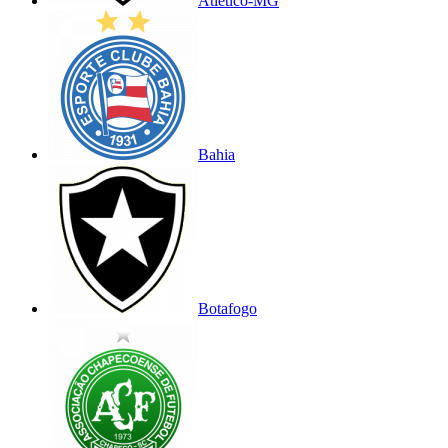
Atlético-MG
Bahia
Botafogo