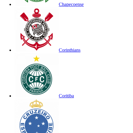
Chapecoense
Corinthians
Coritiba