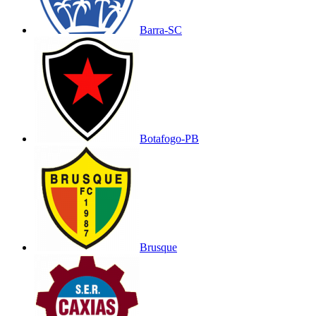
Barra-SC
Botafogo-PB
Brusque