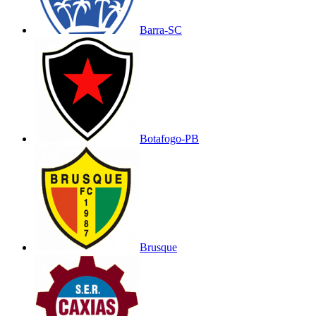
Barra-SC
Botafogo-PB
Brusque