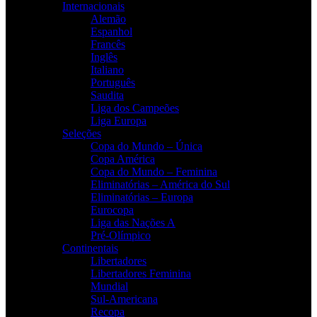
Internacionais
Alemão
Espanhol
Francês
Inglês
Italiano
Português
Saudita
Liga dos Campeões
Liga Europa
Seleções
Copa do Mundo – Única
Copa América
Copa do Mundo – Feminina
Eliminatórias – América do Sul
Eliminatórias – Europa
Eurocopa
Liga das Nações A
Pré-Olímpico
Continentais
Libertadores
Libertadores Feminina
Mundial
Sul-Americana
Recopa