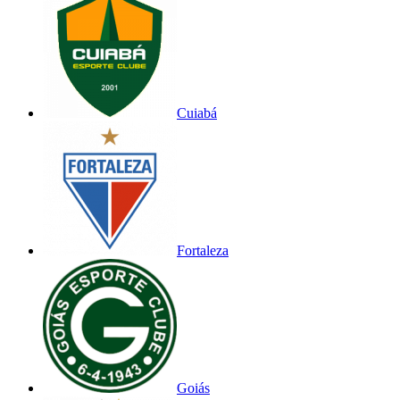
Cuiabá
Fortaleza
Goiás