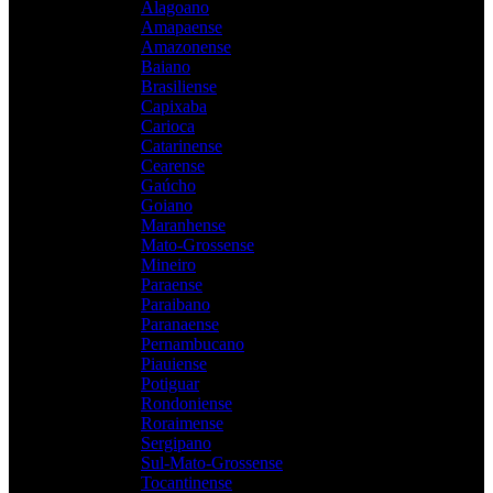
Alagoano
Amapaense
Amazonense
Baiano
Brasiliense
Capixaba
Carioca
Catarinense
Cearense
Gaúcho
Goiano
Maranhense
Mato-Grossense
Mineiro
Paraense
Paraibano
Paranaense
Pernambucano
Piauiense
Potiguar
Rondoniense
Roraimense
Sergipano
Sul-Mato-Grossense
Tocantinense