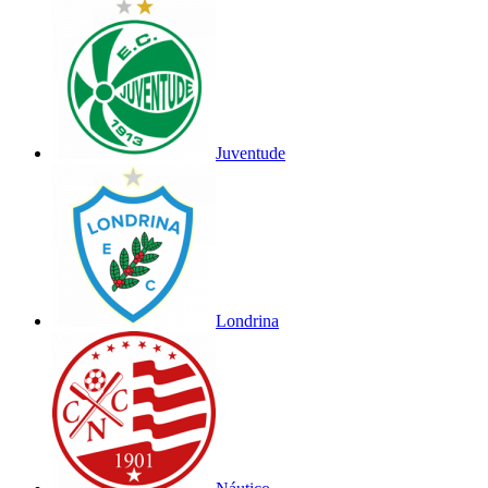
Juventude
Londrina