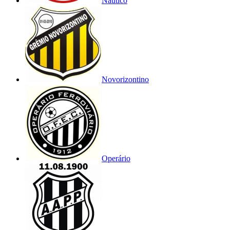
Náutico
Novorizontino
Operário