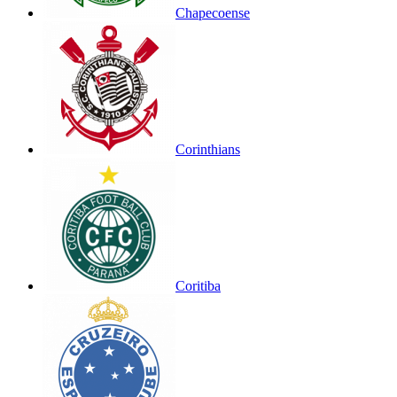
Chapecoense
Corinthians
Coritiba