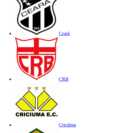
Ceará
CRB
Criciúma