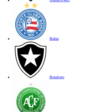
Atlético-MG
Bahia
Botafogo