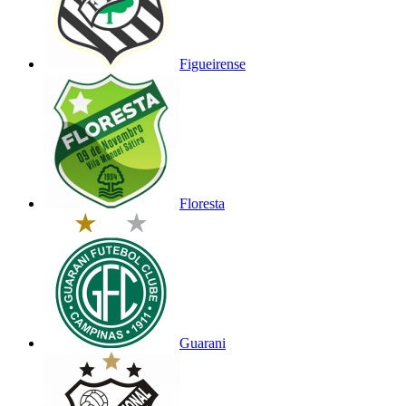
Figueirense
Floresta
Guarani