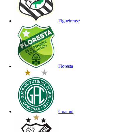
Figueirense
Floresta
Guarani