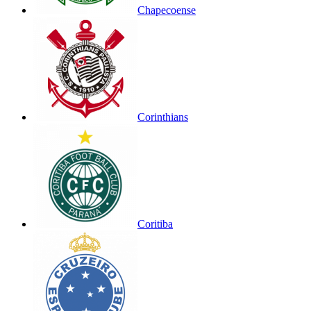
Chapecoense
Corinthians
Coritiba