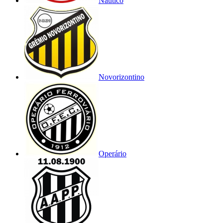
Náutico
Novorizontino
Operário