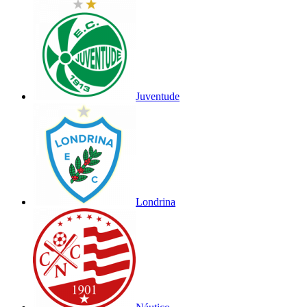
Juventude
Londrina