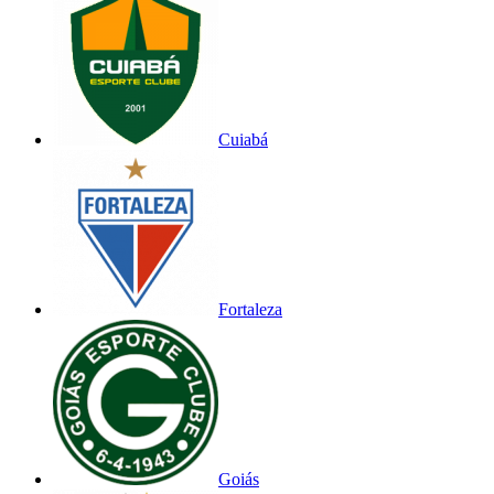
Cuiabá
Fortaleza
Goiás