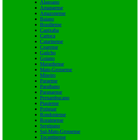
Alagoano
Amapaense
Amazonense
Baiano
Brasiliense
Capixaba
Carioca
Catarinense
Cearense
Gaúcho
Goiano
Maranhense
Mato-Grossense
Mineiro
Paraense
Paraibano
Paranaense
Pernambucano
Piauiense
Potiguar
Rondoniense
Roraimense
Sergipano
Sul-Mato-Grossense
Tocantinense