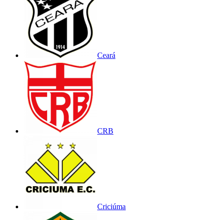
Ceará
CRB
Criciúma