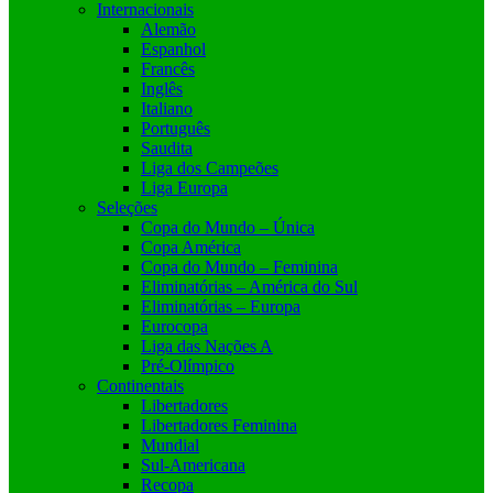
Internacionais
Alemão
Espanhol
Francês
Inglês
Italiano
Português
Saudita
Liga dos Campeões
Liga Europa
Seleções
Copa do Mundo – Única
Copa América
Copa do Mundo – Feminina
Eliminatórias – América do Sul
Eliminatórias – Europa
Eurocopa
Liga das Nações A
Pré-Olímpico
Continentais
Libertadores
Libertadores Feminina
Mundial
Sul-Americana
Recopa