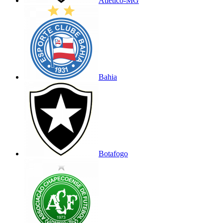
Atlético-MG
Bahia
Botafogo