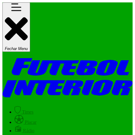
Fechar Menu
Times
Placar
Rádio