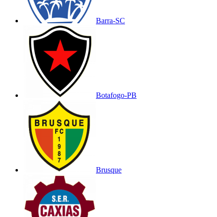
Barra-SC
Botafogo-PB
Brusque