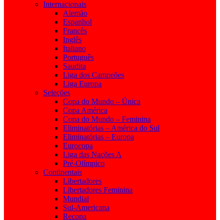
Internacionais
Alemão
Espanhol
Francês
Inglês
Italiano
Português
Saudita
Liga dos Campeões
Liga Europa
Seleções
Copa do Mundo – Única
Copa América
Copa do Mundo – Feminina
Eliminatórias – América do Sul
Eliminatórias – Europa
Eurocopa
Liga das Nações A
Pré-Olímpico
Continentais
Libertadores
Libertadores Feminina
Mundial
Sul-Americana
Recopa