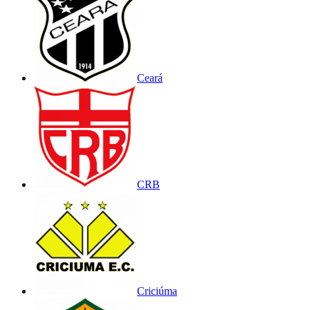
Ceará
CRB
Criciúma