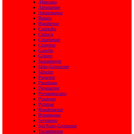
Alagoano
Amapaense
Amazonense
Baiano
Brasiliense
Capixaba
Carioca
Catarinense
Cearense
Gaúcho
Goiano
Maranhense
Mato-Grossense
Mineiro
Paraense
Paraibano
Paranaense
Pernambucano
Piauiense
Potiguar
Rondoniense
Roraimense
Sergipano
Sul-Mato-Grossense
Tocantinense