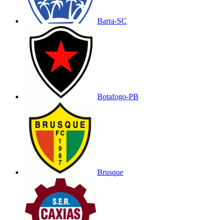
Barra-SC
Botafogo-PB
Brusque