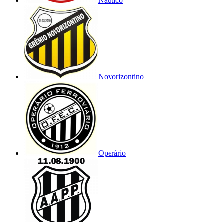
Náutico
Novorizontino
Operário