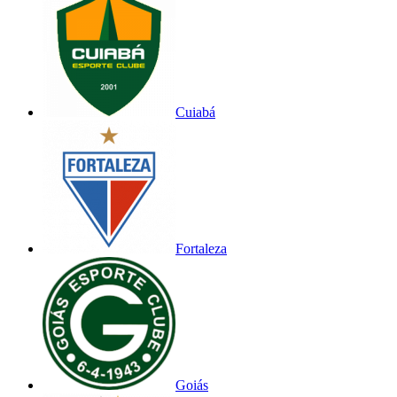
Cuiabá
Fortaleza
Goiás