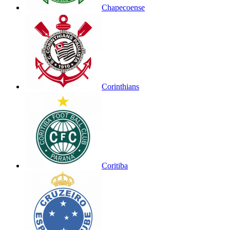
Chapecoense
Corinthians
Coritiba