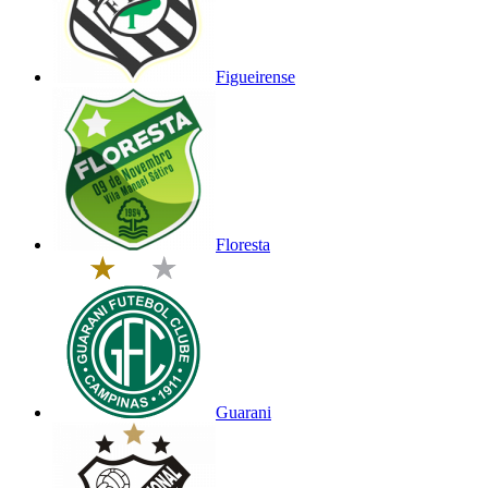
Figueirense
Floresta
Guarani