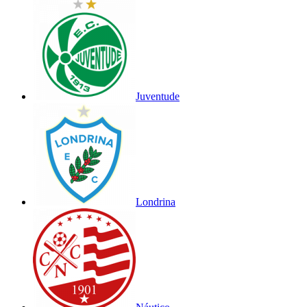
Juventude
Londrina