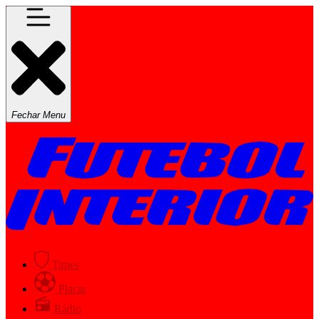
Fechar Menu
Times
Placar
Rádio