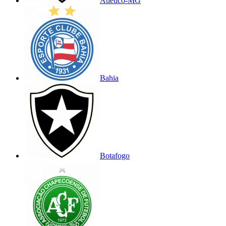
Atlético-MG
Bahia
Botafogo