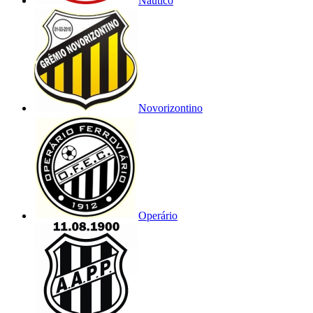
Náutico
Novorizontino
Operário