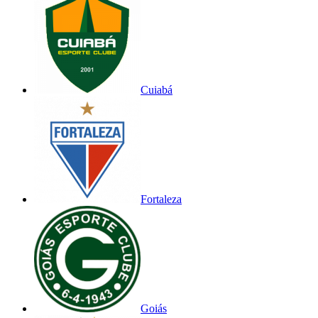
Cuiabá
Fortaleza
Goiás