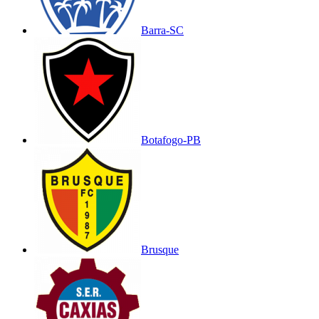
Barra-SC
Botafogo-PB
Brusque