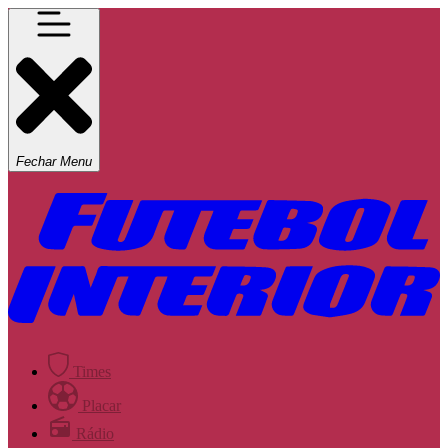
Fechar Menu
Times
Placar
Rádio