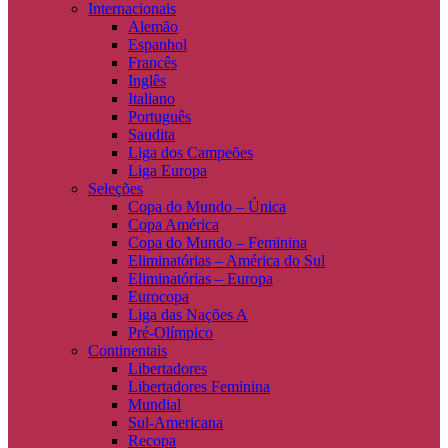
Internacionais
Alemão
Espanhol
Francês
Inglês
Italiano
Português
Saudita
Liga dos Campeões
Liga Europa
Seleções
Copa do Mundo – Única
Copa América
Copa do Mundo – Feminina
Eliminatórias – América do Sul
Eliminatórias – Europa
Eurocopa
Liga das Nações A
Pré-Olímpico
Continentais
Libertadores
Libertadores Feminina
Mundial
Sul-Americana
Recopa