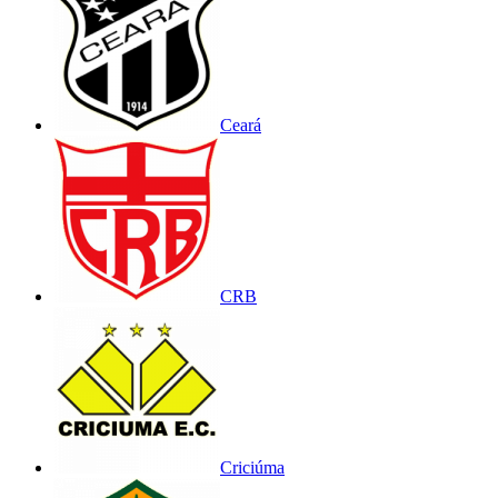
Ceará
CRB
Criciúma