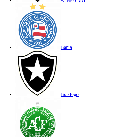
Atlético-MG
Bahia
Botafogo