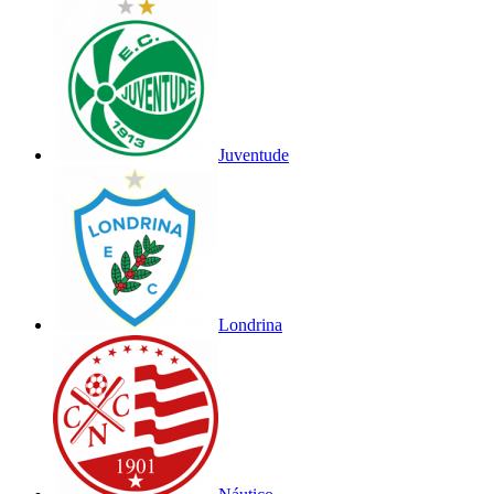
Juventude
Londrina