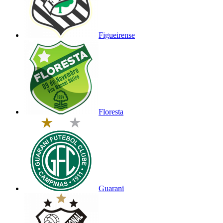
Figueirense
Floresta
Guarani