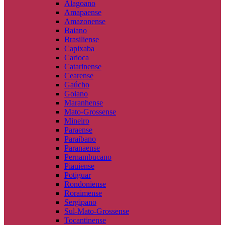
Alagoano
Amapaense
Amazonense
Baiano
Brasiliense
Capixaba
Carioca
Catarinense
Cearense
Gaúcho
Goiano
Maranhense
Mato-Grossense
Mineiro
Paraense
Paraibano
Paranaense
Pernambucano
Piauiense
Potiguar
Rondoniense
Roraimense
Sergipano
Sul-Mato-Grossense
Tocantinense