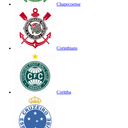
Chapecoense
Corinthians
Coritiba