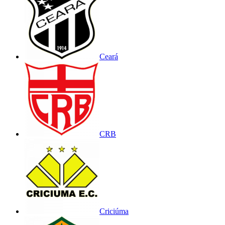
Ceará
CRB
Criciúma