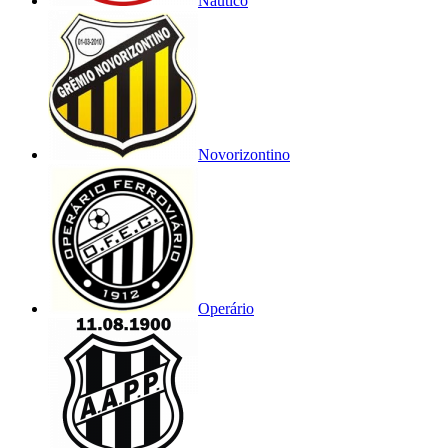
Náutico
Novorizontino
Operário