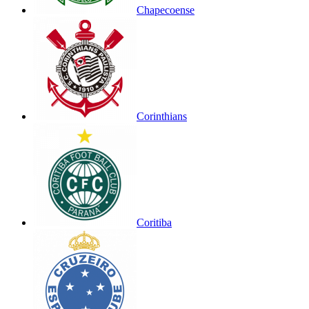
Chapecoense
Corinthians
Coritiba