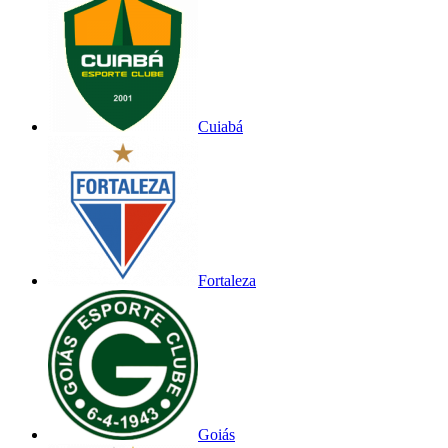
Cuiabá
Fortaleza
Goiás