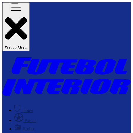
Fechar Menu
Times
Placar
Rádio