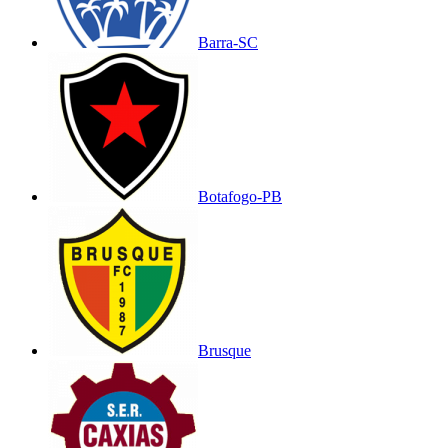
Barra-SC
Botafogo-PB
Brusque