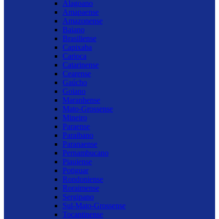
Alagoano
Amapaense
Amazonense
Baiano
Brasiliense
Capixaba
Carioca
Catarinense
Cearense
Gaúcho
Goiano
Maranhense
Mato-Grossense
Mineiro
Paraense
Paraibano
Paranaense
Pernambucano
Piauiense
Potiguar
Rondoniense
Roraimense
Sergipano
Sul-Mato-Grossense
Tocantinense