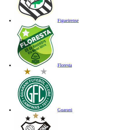
Figueirense
Floresta
Guarani