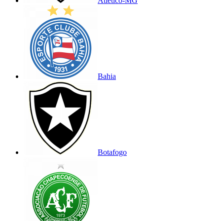
Atlético-MG
Bahia
Botafogo