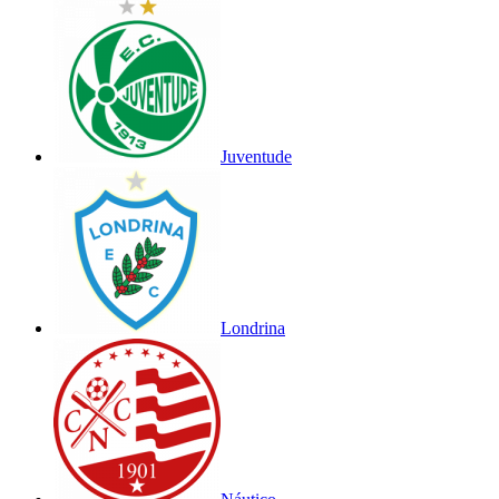
Juventude
Londrina