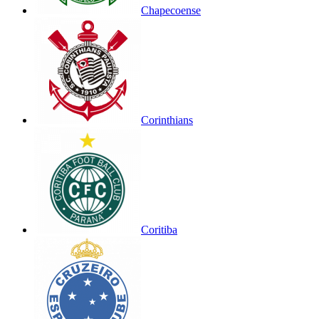
Chapecoense
Corinthians
Coritiba