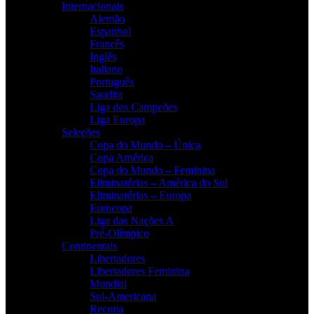
Internacionais
Alemão
Espanhol
Francês
Inglês
Italiano
Português
Saudita
Liga dos Campeões
Liga Europa
Seleções
Copa do Mundo – Única
Copa América
Copa do Mundo – Feminina
Eliminatórias – América do Sul
Eliminatórias – Europa
Eurocopa
Liga das Nações A
Pré-Olímpico
Continentais
Libertadores
Libertadores Feminina
Mundial
Sul-Americana
Recopa