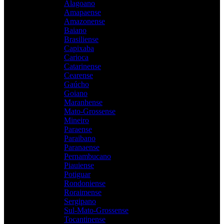
Alagoano
Amapaense
Amazonense
Baiano
Brasiliense
Capixaba
Carioca
Catarinense
Cearense
Gaúcho
Goiano
Maranhense
Mato-Grossense
Mineiro
Paraense
Paraibano
Paranaense
Pernambucano
Piauiense
Potiguar
Rondoniense
Roraimense
Sergipano
Sul-Mato-Grossense
Tocantinense