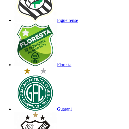
Figueirense
Floresta
Guarani