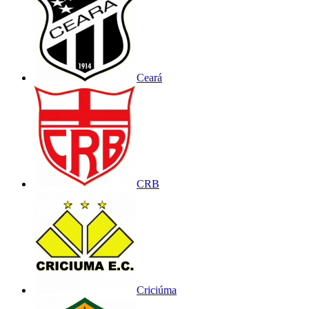
Ceará
CRB
Criciúma