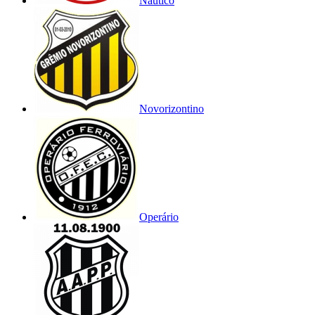
Náutico
Novorizontino
Operário