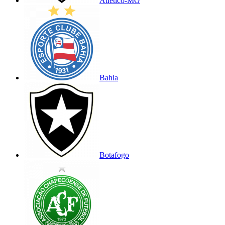
Atlético-MG
Bahia
Botafogo