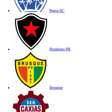
Barra-SC
Botafogo-PB
Brusque