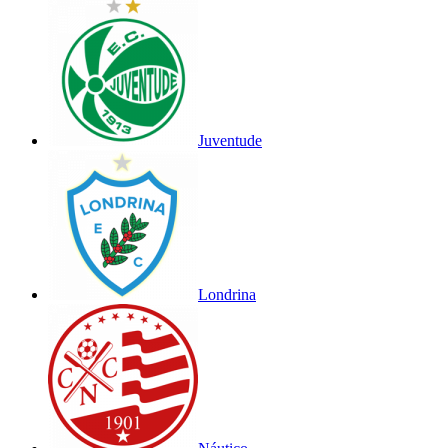
Juventude
Londrina