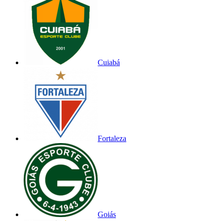
Cuiabá
Fortaleza
Goiás