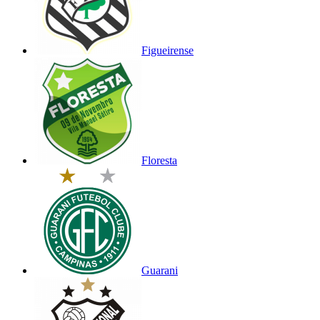
Figueirense
Floresta
Guarani