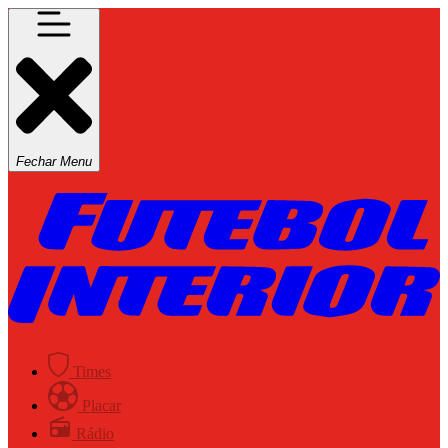
Fechar Menu
Times
Placar
Rádio