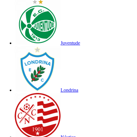
Juventude
Londrina