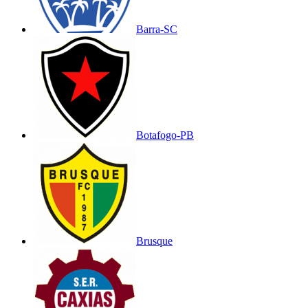
Barra-SC
Botafogo-PB
Brusque