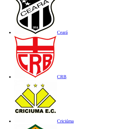
Ceará
CRB
Criciúma