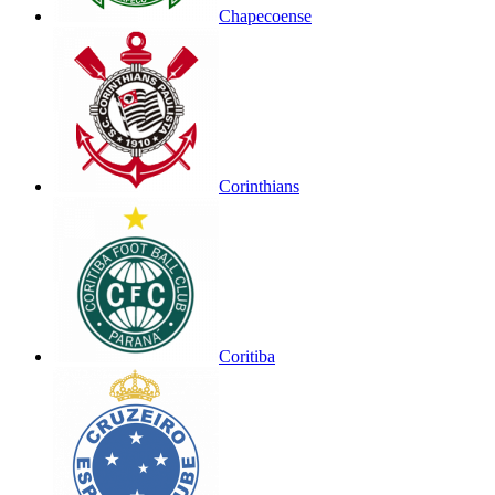
Chapecoense
Corinthians
Coritiba