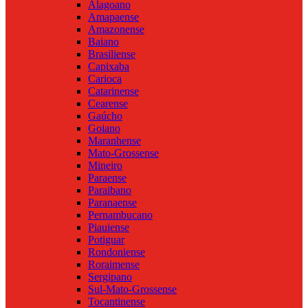
Alagoano
Amapaense
Amazonense
Baiano
Brasiliense
Capixaba
Carioca
Catarinense
Cearense
Gaúcho
Goiano
Maranhense
Mato-Grossense
Mineiro
Paraense
Paraibano
Paranaense
Pernambucano
Piauiense
Potiguar
Rondoniense
Roraimense
Sergipano
Sul-Mato-Grossense
Tocantinense