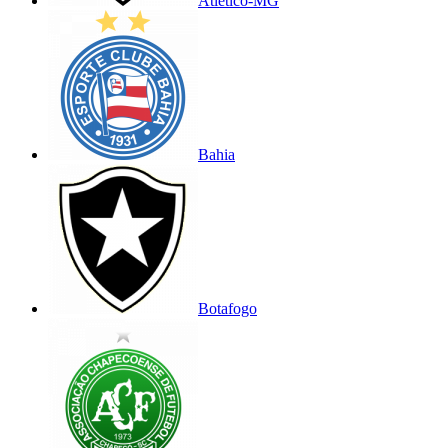
Atlético-MG
Bahia
Botafogo