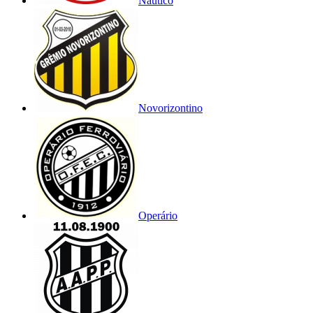
Náutico
Novorizontino
Operário