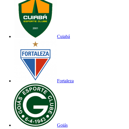
Cuiabá
Fortaleza
Goiás