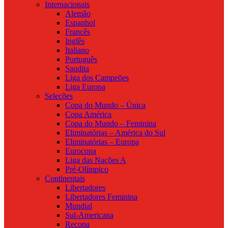
Internacionais
Alemão
Espanhol
Francês
Inglês
Italiano
Português
Saudita
Liga dos Campeões
Liga Europa
Seleções
Copa do Mundo – Única
Copa América
Copa do Mundo – Feminina
Eliminatórias – América do Sul
Eliminatórias – Europa
Eurocopa
Liga das Nações A
Pré-Olímpico
Continentais
Libertadores
Libertadores Feminina
Mundial
Sul-Americana
Recopa