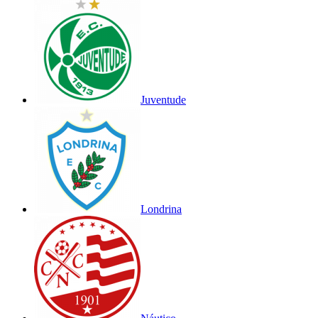
Juventude
Londrina