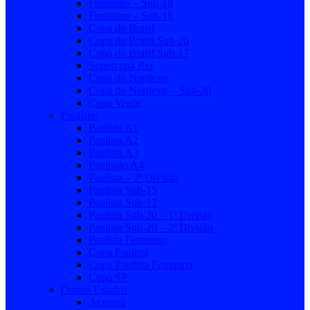
Feminino – Sub-18
Feminino – Sub-16
Copa do Brasil
Copa do Brasil Sub-20
Copa do Brasil Sub-17
Supercopa Rei
Copa do Nordeste
Copa do Nordeste – Sub-20
Copa Verde
Paulistas
Paulista A1
Paulista A2
Paulista A3
Paulistão A4
Paulista – 2ª Divisão
Paulista Sub-15
Paulista Sub-17
Paulista Sub-20 – 1ª Divisão
Paulista Sub-20 – 2ª Divisão
Paulista Feminino
Copa Paulista
Copa Paulista Feminina
Copa SP
Outros Estados
Acreano