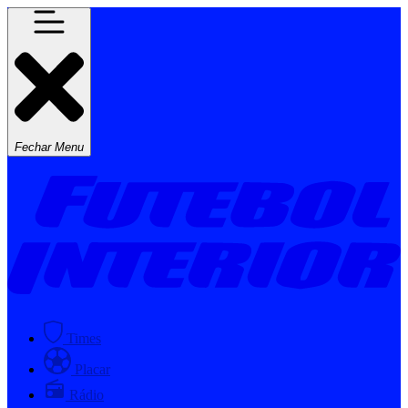
Fechar Menu
Times
Placar
Rádio