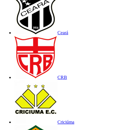
Ceará
CRB
Criciúma