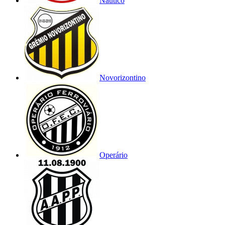
Náutico
Novorizontino
Operário