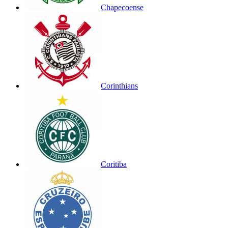
Chapecoense
Corinthians
Coritiba