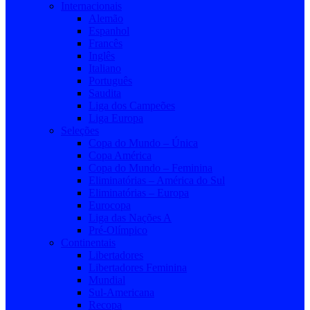
Internacionais
Alemão
Espanhol
Francês
Inglês
Italiano
Português
Saudita
Liga dos Campeões
Liga Europa
Seleções
Copa do Mundo – Única
Copa América
Copa do Mundo – Feminina
Eliminatórias – América do Sul
Eliminatórias – Europa
Eurocopa
Liga das Nações A
Pré-Olímpico
Continentais
Libertadores
Libertadores Feminina
Mundial
Sul-Americana
Recopa