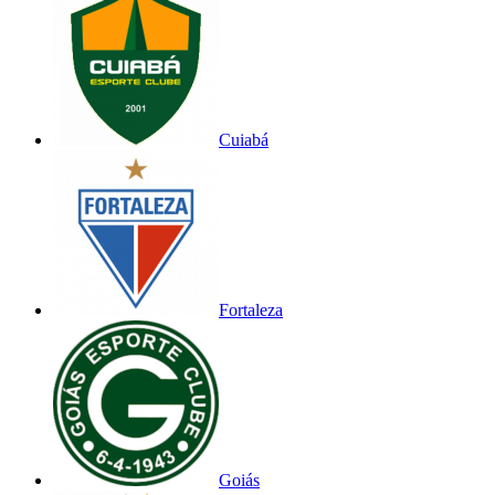
Cuiabá
Fortaleza
Goiás