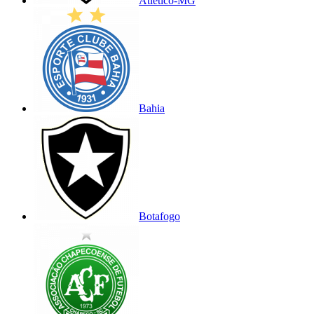
Atlético-MG
Bahia
Botafogo