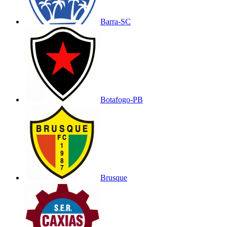
Barra-SC
Botafogo-PB
Brusque