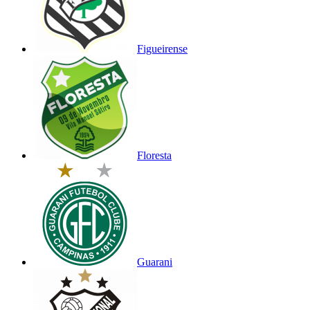
Figueirense
Floresta
Guarani