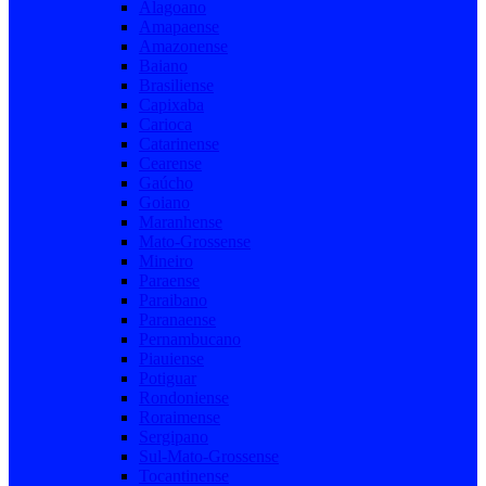
Alagoano
Amapaense
Amazonense
Baiano
Brasiliense
Capixaba
Carioca
Catarinense
Cearense
Gaúcho
Goiano
Maranhense
Mato-Grossense
Mineiro
Paraense
Paraibano
Paranaense
Pernambucano
Piauiense
Potiguar
Rondoniense
Roraimense
Sergipano
Sul-Mato-Grossense
Tocantinense