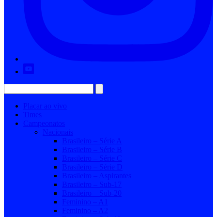
Placar ao vivo
Times
Campeonatos
Nacionais
Brasileiro – Série A
Brasileiro – Série B
Brasileiro – Série C
Brasileiro – Série D
Brasileiro – Aspirantes
Brasileiro – Sub-17
Brasileiro – Sub-20
Feminino – A1
Feminino – A2