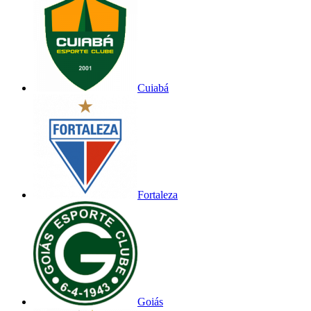
Cuiabá
Fortaleza
Goiás