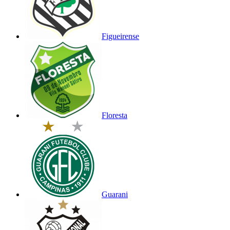
Figueirense
Floresta
Guarani