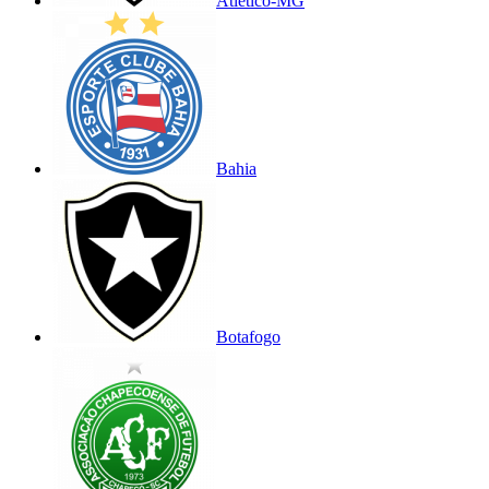
Atlético-MG
Bahia
Botafogo