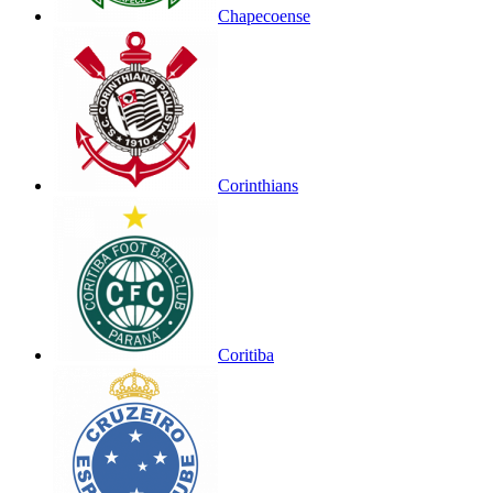
Chapecoense
Corinthians
Coritiba