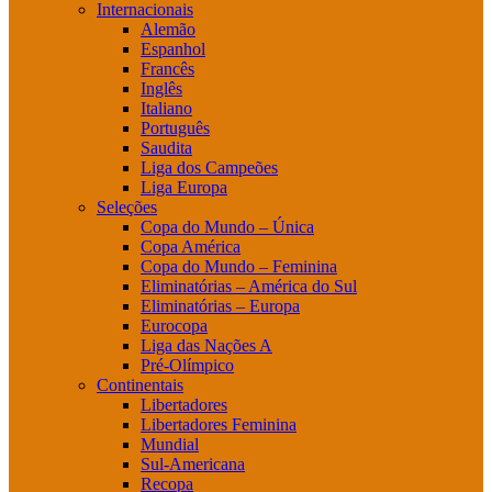
Internacionais
Alemão
Espanhol
Francês
Inglês
Italiano
Português
Saudita
Liga dos Campeões
Liga Europa
Seleções
Copa do Mundo – Única
Copa América
Copa do Mundo – Feminina
Eliminatórias – América do Sul
Eliminatórias – Europa
Eurocopa
Liga das Nações A
Pré-Olímpico
Continentais
Libertadores
Libertadores Feminina
Mundial
Sul-Americana
Recopa