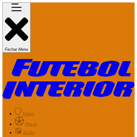
Fechar Menu
Times
Placar
Rádio