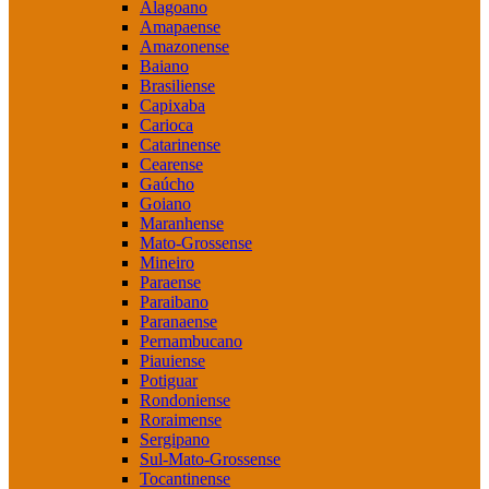
Alagoano
Amapaense
Amazonense
Baiano
Brasiliense
Capixaba
Carioca
Catarinense
Cearense
Gaúcho
Goiano
Maranhense
Mato-Grossense
Mineiro
Paraense
Paraibano
Paranaense
Pernambucano
Piauiense
Potiguar
Rondoniense
Roraimense
Sergipano
Sul-Mato-Grossense
Tocantinense