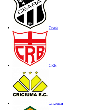
Ceará
CRB
Criciúma