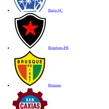
Barra-SC
Botafogo-PB
Brusque