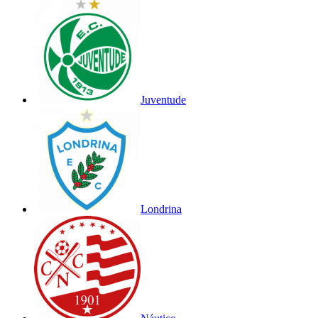
Juventude
Londrina