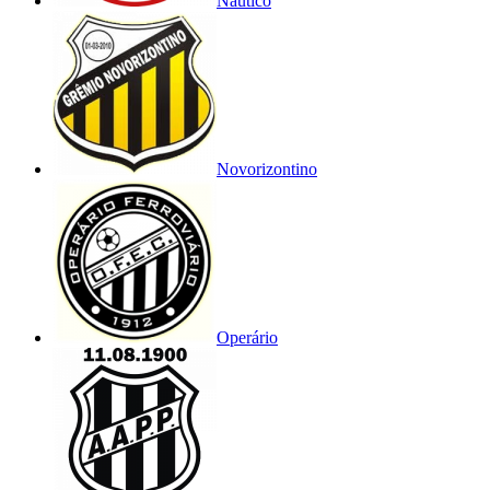
Náutico
Novorizontino
Operário