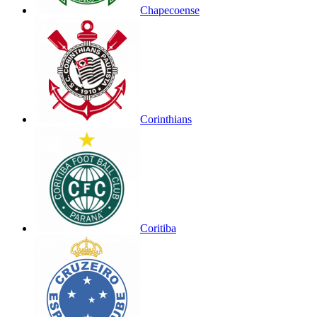
Chapecoense
Corinthians
Coritiba