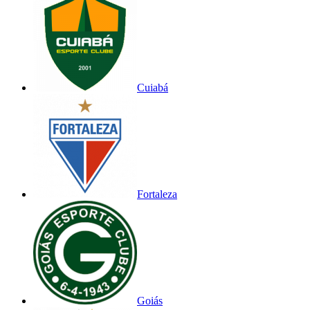
Cuiabá
Fortaleza
Goiás