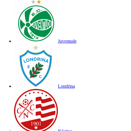
Juventude
Londrina