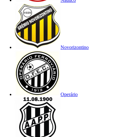
Náutico
Novorizontino
Operário