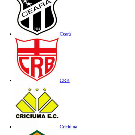
Ceará
CRB
Criciúma