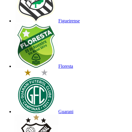
Figueirense
Floresta
Guarani