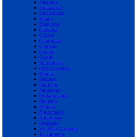
Alagoano
Amapaense
Amazonense
Baiano
Brasiliense
Capixaba
Carioca
Catarinense
Cearense
Gaúcho
Goiano
Maranhense
Mato-Grossense
Mineiro
Paraense
Paraibano
Paranaense
Pernambucano
Piauiense
Potiguar
Rondoniense
Roraimense
Sergipano
Sul-Mato-Grossense
Tocantinense