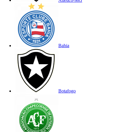
Atlético-MG
Bahia
Botafogo