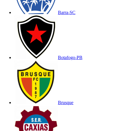
Barra-SC
Botafogo-PB
Brusque