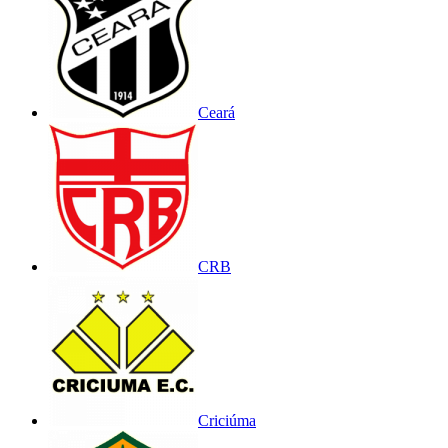
Ceará
CRB
Criciúma