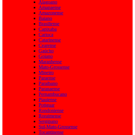
Alagoano
Amapaense
Amazonense
Baiano
Brasiliense
Capixaba
Carioca
Catarinense
Cearense
Gaúcho
Goiano
Maranhense
Mato-Grossense
Mineiro
Paraense
Paraibano
Paranaense
Pernambucano
Piauiense
Potiguar
Rondoniense
Roraimense
Sergipano
Sul-Mato-Grossense
Tocantinense