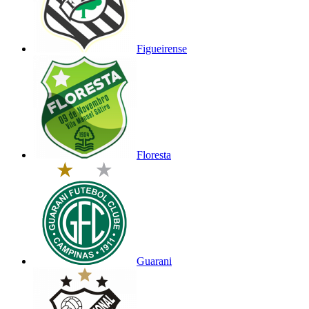
Figueirense
Floresta
Guarani