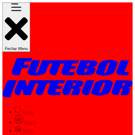
Fechar Menu
Times
Placar
Rádio