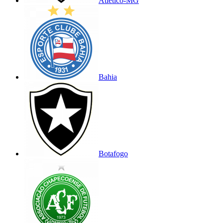
Atlético-MG
Bahia
Botafogo