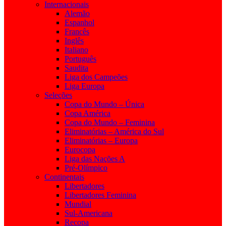
Internacionais
Alemão
Espanhol
Francês
Inglês
Italiano
Português
Saudita
Liga dos Campeões
Liga Europa
Seleções
Copa do Mundo – Única
Copa América
Copa do Mundo – Feminina
Eliminatórias – América do Sul
Eliminatórias – Europa
Eurocopa
Liga das Nações A
Pré-Olímpico
Continentais
Libertadores
Libertadores Feminina
Mundial
Sul-Americana
Recopa