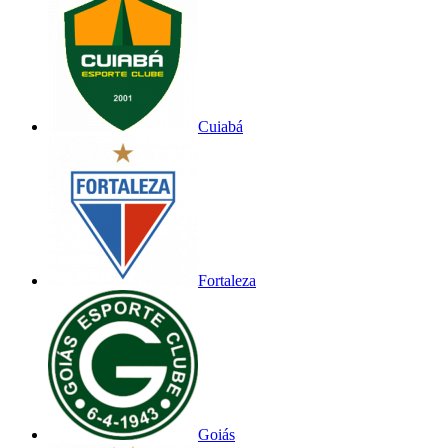
Cuiabá
Fortaleza
Goiás