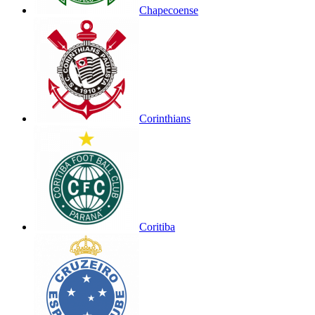
Chapecoense
Corinthians
Coritiba