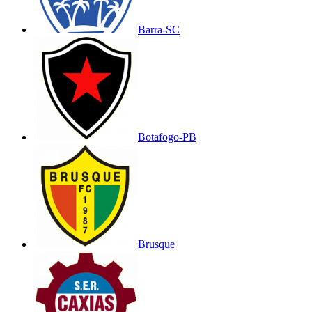
Barra-SC
Botafogo-PB
Brusque