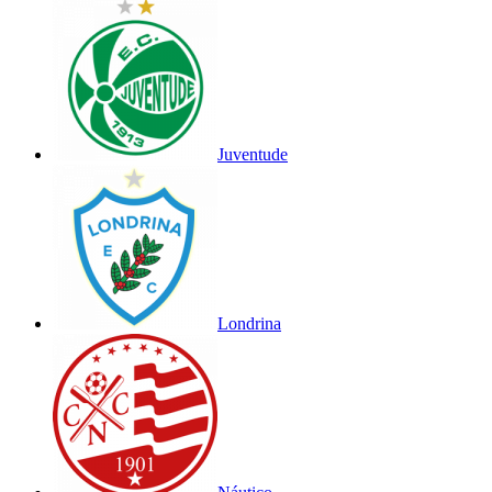
Juventude
Londrina