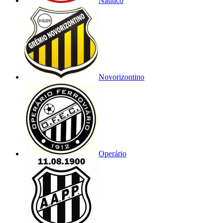
Náutico
Novorizontino
Operário