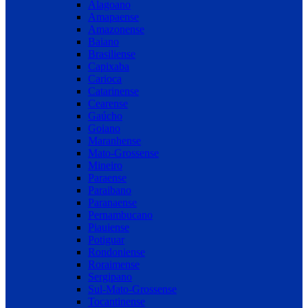
Alagoano
Amapaense
Amazonense
Baiano
Brasiliense
Capixaba
Carioca
Catarinense
Cearense
Gaúcho
Goiano
Maranhense
Mato-Grossense
Mineiro
Paraense
Paraibano
Paranaense
Pernambucano
Piauiense
Potiguar
Rondoniense
Roraimense
Sergipano
Sul-Mato-Grossense
Tocantinense