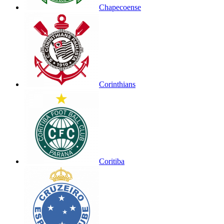
Chapecoense
Corinthians
Coritiba