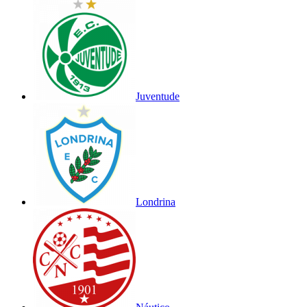
Juventude
Londrina