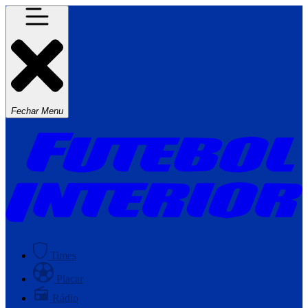
Fechar Menu
Times
Placar
Rádio