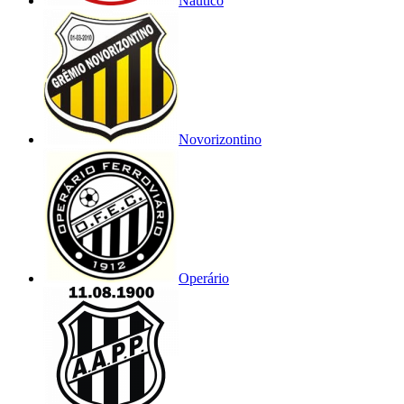
Náutico
Novorizontino
Operário