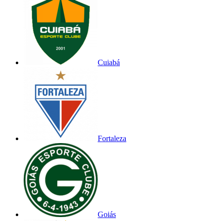
Cuiabá
Fortaleza
Goiás