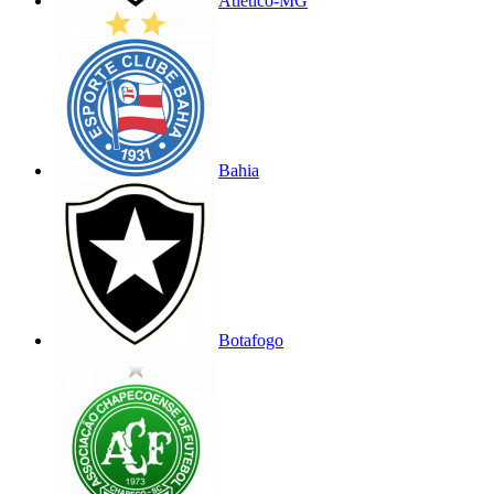
Atlético-MG
Bahia
Botafogo