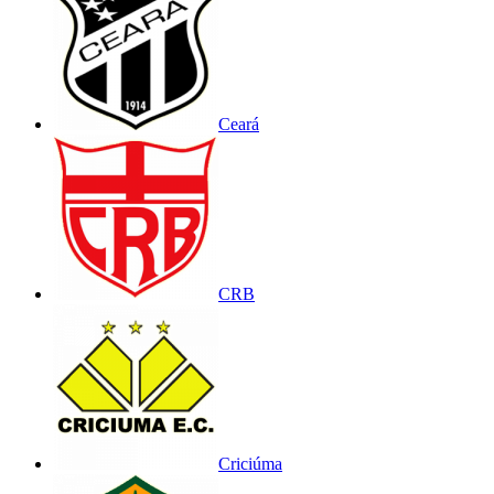
Ceará
CRB
Criciúma