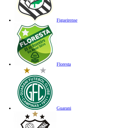
Figueirense
Floresta
Guarani