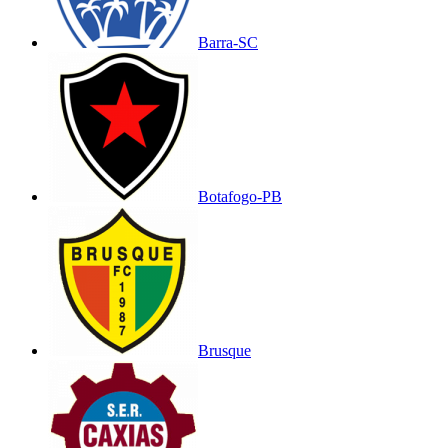
Barra-SC
Botafogo-PB
Brusque