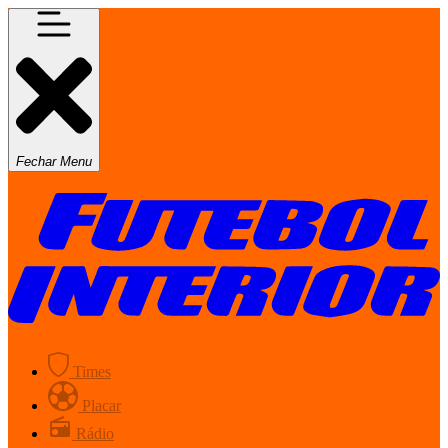
Fechar Menu
Times
Placar
Rádio