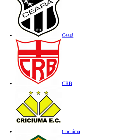
Ceará
CRB
Criciúma