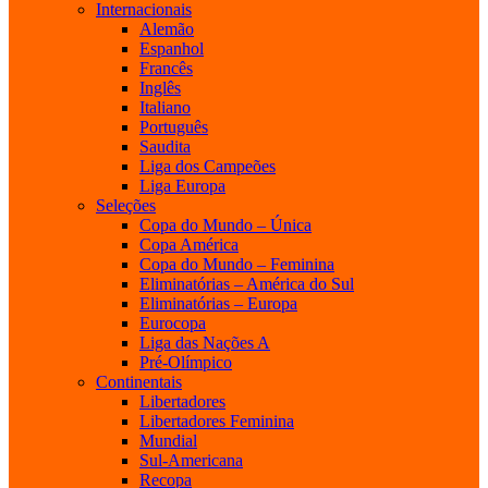
Internacionais
Alemão
Espanhol
Francês
Inglês
Italiano
Português
Saudita
Liga dos Campeões
Liga Europa
Seleções
Copa do Mundo – Única
Copa América
Copa do Mundo – Feminina
Eliminatórias – América do Sul
Eliminatórias – Europa
Eurocopa
Liga das Nações A
Pré-Olímpico
Continentais
Libertadores
Libertadores Feminina
Mundial
Sul-Americana
Recopa