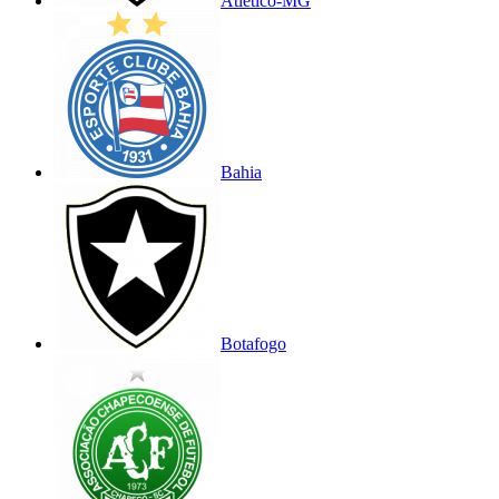
Atlético-MG
Bahia
Botafogo