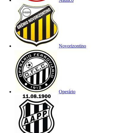
Náutico
Novorizontino
Operário