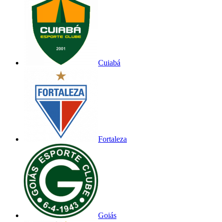
Cuiabá
Fortaleza
Goiás