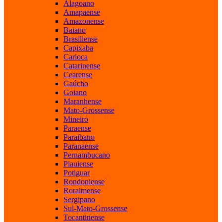
Alagoano
Amapaense
Amazonense
Baiano
Brasiliense
Capixaba
Carioca
Catarinense
Cearense
Gaúcho
Goiano
Maranhense
Mato-Grossense
Mineiro
Paraense
Paraibano
Paranaense
Pernambucano
Piauiense
Potiguar
Rondoniense
Roraimense
Sergipano
Sul-Mato-Grossense
Tocantinense