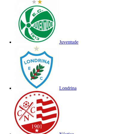
Juventude
Londrina