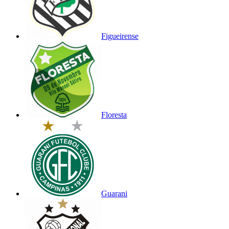
Figueirense
Floresta
Guarani