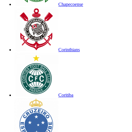
Chapecoense
Corinthians
Coritiba