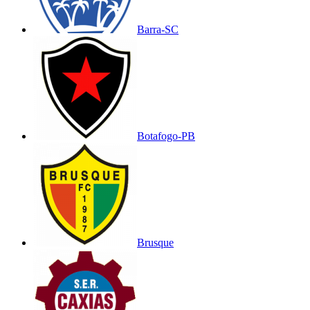
Barra-SC
Botafogo-PB
Brusque