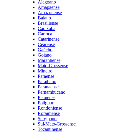
Alagoano
Amapaense
Amazonense
Baiano
Brasiliense
Capixaba
Carioca
Catarinense
Cearense
Gaúcho
Goiano
Maranhense
Mato-Grossense
Mineiro
Paraense
Paraibano
Paranaense
Pernambucano
Piauiense
Potiguar
Rondoniense
Roraimense
Sergipano
Sul-Mato-Grossense
Tocantinense