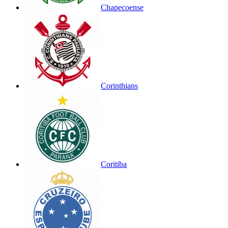
Chapecoense
Corinthians
Coritiba