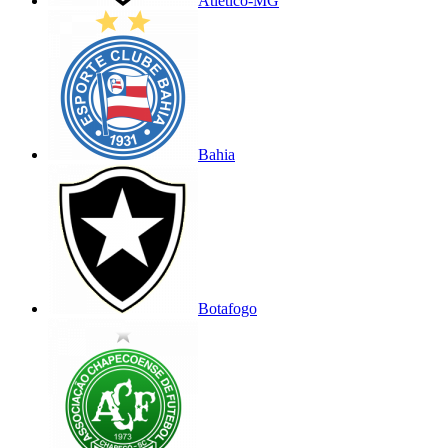
Atlético-MG
Bahia
Botafogo