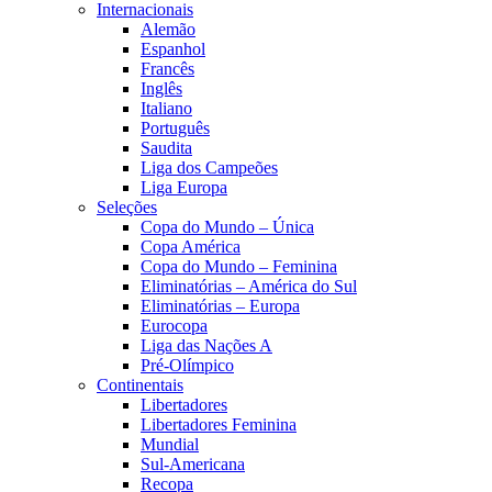
Internacionais
Alemão
Espanhol
Francês
Inglês
Italiano
Português
Saudita
Liga dos Campeões
Liga Europa
Seleções
Copa do Mundo – Única
Copa América
Copa do Mundo – Feminina
Eliminatórias – América do Sul
Eliminatórias – Europa
Eurocopa
Liga das Nações A
Pré-Olímpico
Continentais
Libertadores
Libertadores Feminina
Mundial
Sul-Americana
Recopa