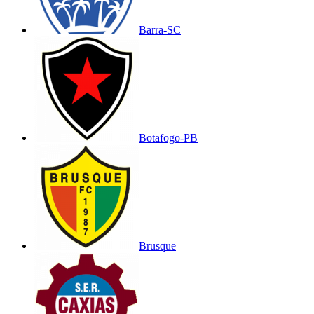
Barra-SC
Botafogo-PB
Brusque