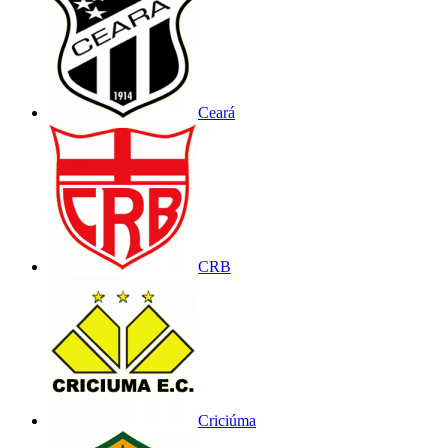
Ceará
CRB
Criciúma