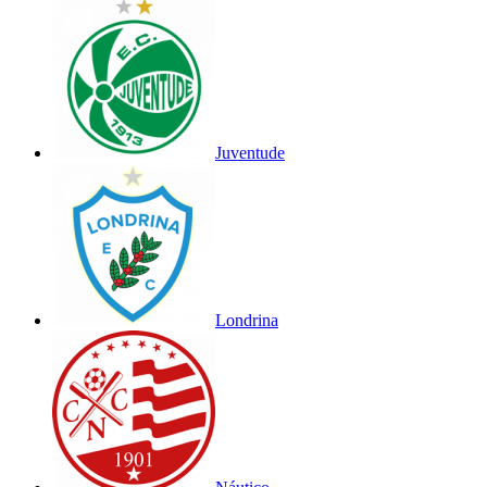
Juventude
Londrina