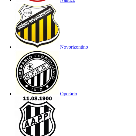
Náutico
Novorizontino
Operário