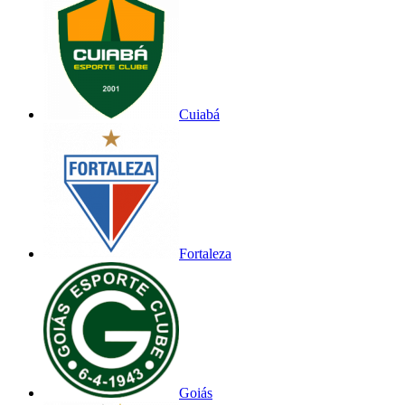
Cuiabá
Fortaleza
Goiás