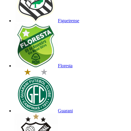
Figueirense
Floresta
Guarani