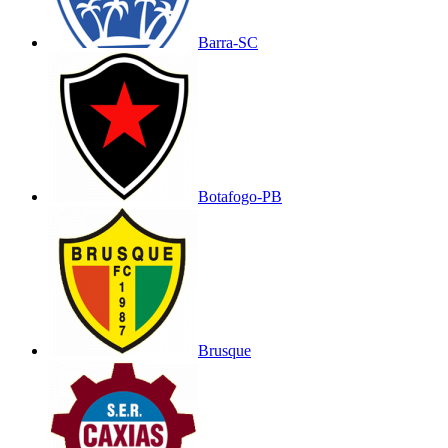
Barra-SC
Botafogo-PB
Brusque