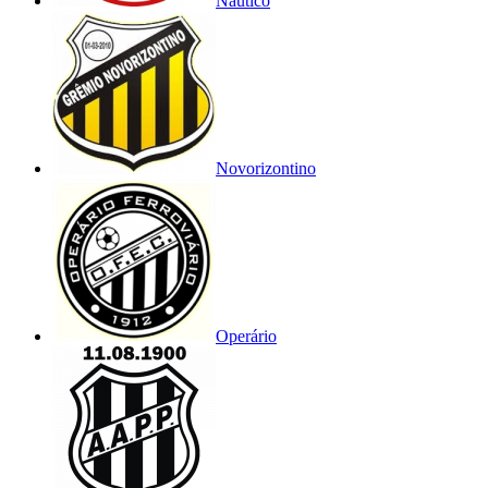
Náutico
Novorizontino
Operário