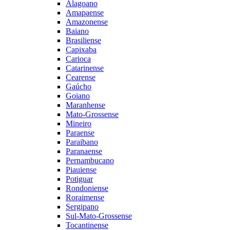
Alagoano
Amapaense
Amazonense
Baiano
Brasiliense
Capixaba
Carioca
Catarinense
Cearense
Gaúcho
Goiano
Maranhense
Mato-Grossense
Mineiro
Paraense
Paraibano
Paranaense
Pernambucano
Piauiense
Potiguar
Rondoniense
Roraimense
Sergipano
Sul-Mato-Grossense
Tocantinense