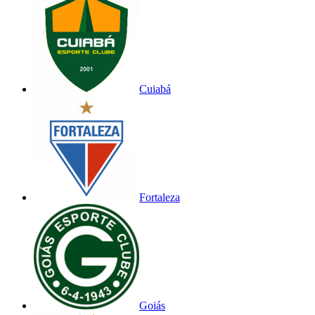
Cuiabá
Fortaleza
Goiás