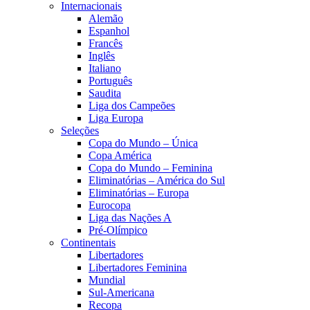
Internacionais
Alemão
Espanhol
Francês
Inglês
Italiano
Português
Saudita
Liga dos Campeões
Liga Europa
Seleções
Copa do Mundo – Única
Copa América
Copa do Mundo – Feminina
Eliminatórias – América do Sul
Eliminatórias – Europa
Eurocopa
Liga das Nações A
Pré-Olímpico
Continentais
Libertadores
Libertadores Feminina
Mundial
Sul-Americana
Recopa