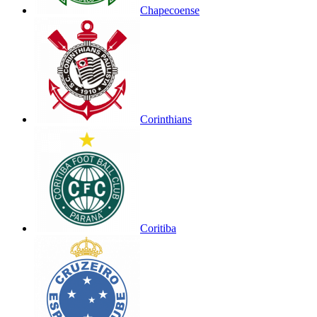
Chapecoense
Corinthians
Coritiba