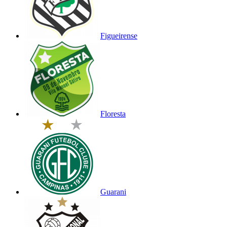
Figueirense
Floresta
Guarani