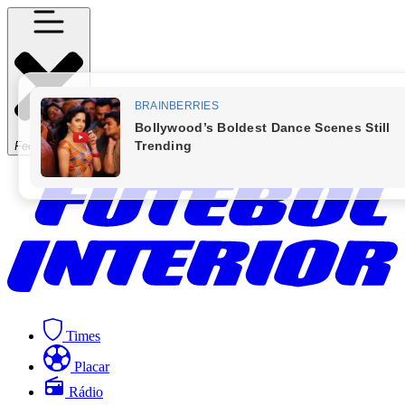
Fechar Menu
Times
Placar
Rádio