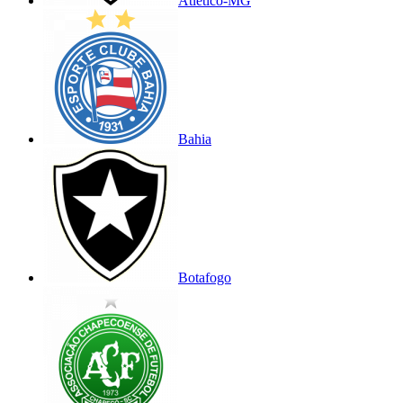
Atlético-MG
Bahia
Botafogo