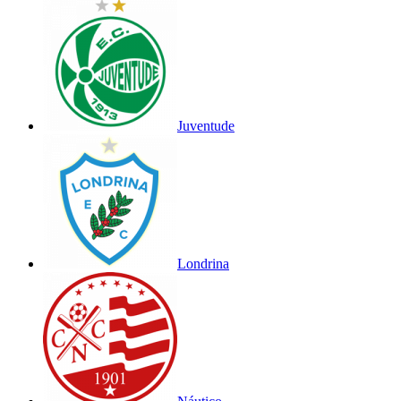
Juventude
Londrina