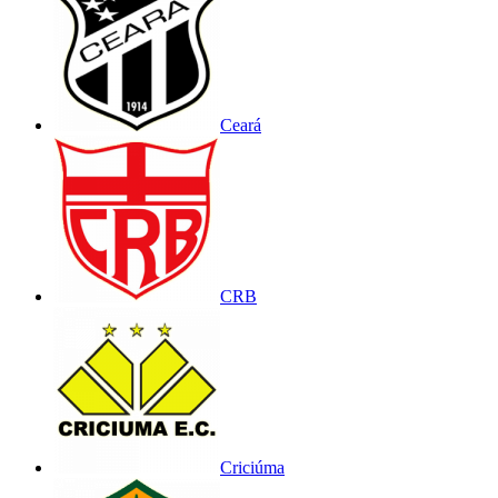
Ceará
CRB
Criciúma