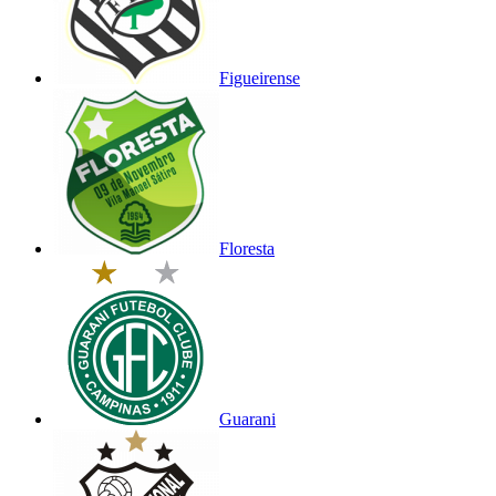
Figueirense
Floresta
Guarani