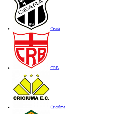
Ceará
CRB
Criciúma