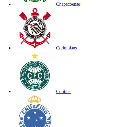
Chapecoense
Corinthians
Coritiba