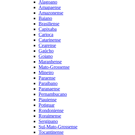
Alagoano
Amapaense
Amazonense
Baiano
Brasiliense
Capixaba
Carioca
Catarinense
Cearense
Gaúcho
Goiano
Maranhense
Mato-Grossense
Mineiro
Paraense
Paraibano
Paranaense
Pernambucano
Piauiense
Potiguar
Rondoniense
Roraimense
Sergipano
Sul-Mato-Grossense
Tocantinense