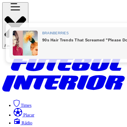
Fechar Menu
Times
Placar
Rádio