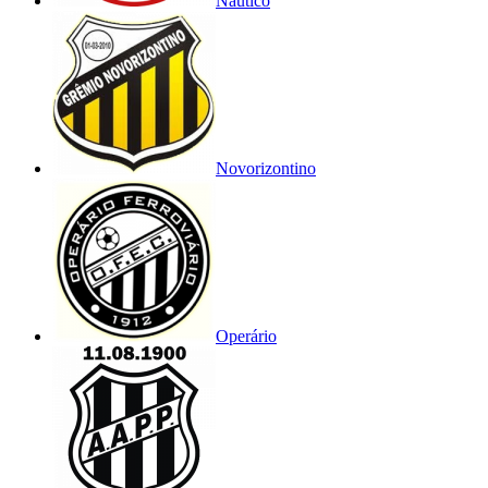
Náutico
Novorizontino
Operário