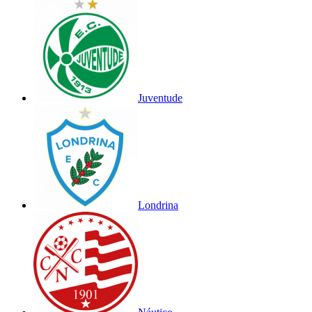
Juventude
Londrina