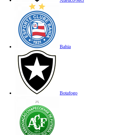
Atlético-MG
Bahia
Botafogo