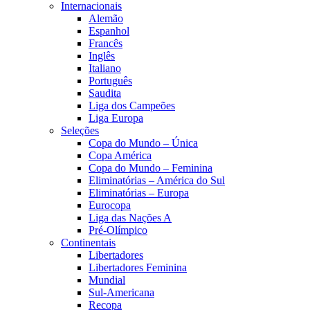
Internacionais
Alemão
Espanhol
Francês
Inglês
Italiano
Português
Saudita
Liga dos Campeões
Liga Europa
Seleções
Copa do Mundo – Única
Copa América
Copa do Mundo – Feminina
Eliminatórias – América do Sul
Eliminatórias – Europa
Eurocopa
Liga das Nações A
Pré-Olímpico
Continentais
Libertadores
Libertadores Feminina
Mundial
Sul-Americana
Recopa