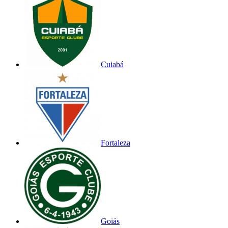
Cuiabá
Fortaleza
Goiás