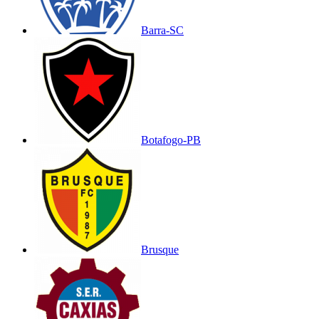
Barra-SC
Botafogo-PB
Brusque