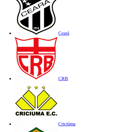
Ceará
CRB
Criciúma