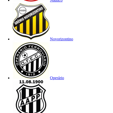
Náutico
Novorizontino
Operário