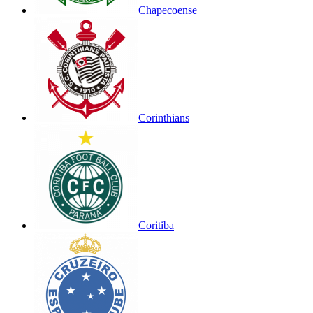
Chapecoense
Corinthians
Coritiba