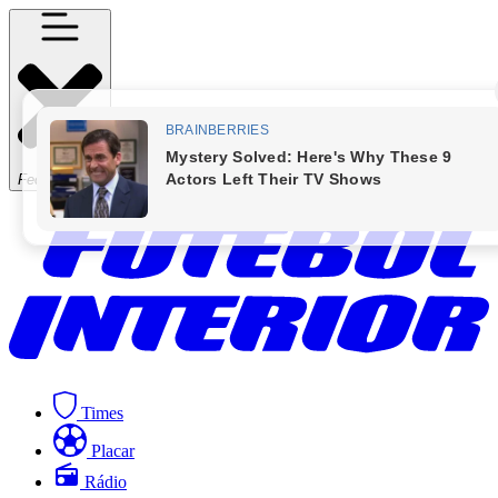
Fechar Menu
Times
Placar
Rádio