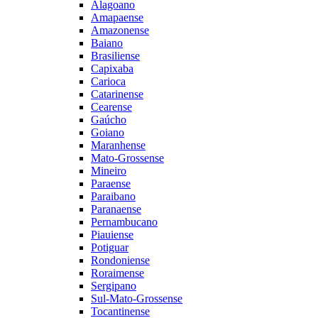
Alagoano
Amapaense
Amazonense
Baiano
Brasiliense
Capixaba
Carioca
Catarinense
Cearense
Gaúcho
Goiano
Maranhense
Mato-Grossense
Mineiro
Paraense
Paraibano
Paranaense
Pernambucano
Piauiense
Potiguar
Rondoniense
Roraimense
Sergipano
Sul-Mato-Grossense
Tocantinense