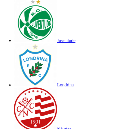
Juventude
Londrina