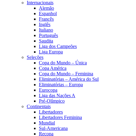
Internacionais
Alemão
Espanhol
Francês
Inglês
Italiano
Português
Saudita
Liga dos Campeões
Liga Europa
Seleções
Copa do Mundo – Única
Copa América
Copa do Mundo – Feminina
Eliminatórias – América do Sul
Eliminatórias – Europa
Eurocopa
Liga das Nações A
Pré-Olímpico
Continentais
Libertadores
Libertadores Feminina
Mundial
Sul-Americana
Recopa