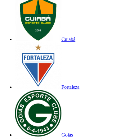
Cuiabá
Fortaleza
Goiás