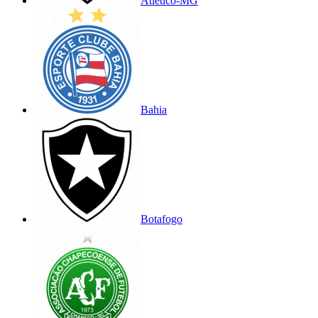
Atlético-MG
Bahia
Botafogo