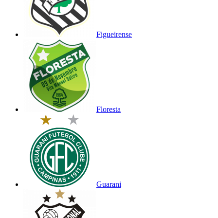
Figueirense
Floresta
Guarani