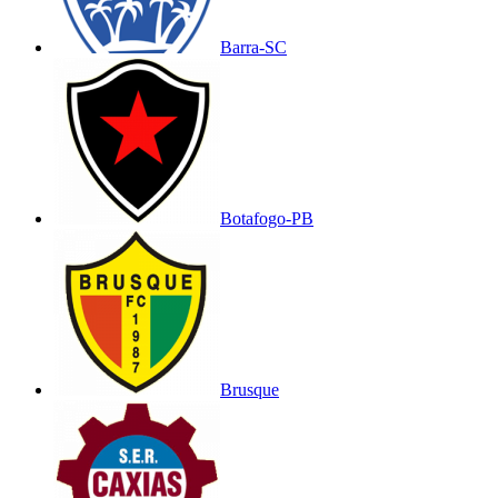
Barra-SC
Botafogo-PB
Brusque