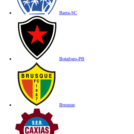
Barra-SC
Botafogo-PB
Brusque