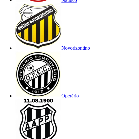
Náutico
Novorizontino
Operário