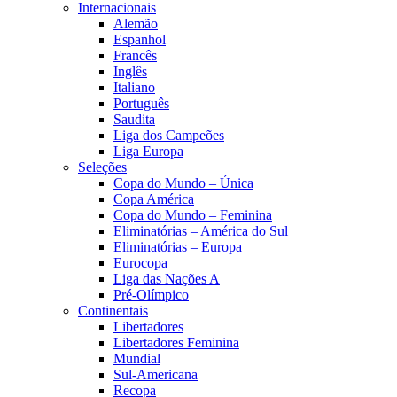
Internacionais
Alemão
Espanhol
Francês
Inglês
Italiano
Português
Saudita
Liga dos Campeões
Liga Europa
Seleções
Copa do Mundo – Única
Copa América
Copa do Mundo – Feminina
Eliminatórias – América do Sul
Eliminatórias – Europa
Eurocopa
Liga das Nações A
Pré-Olímpico
Continentais
Libertadores
Libertadores Feminina
Mundial
Sul-Americana
Recopa