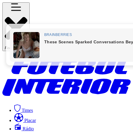
Fechar Menu
Times
Placar
Rádio