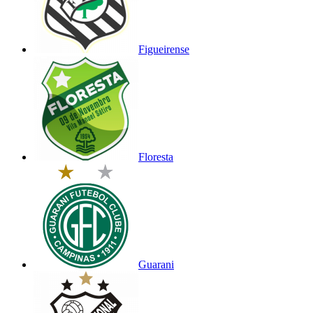
Figueirense
Floresta
Guarani