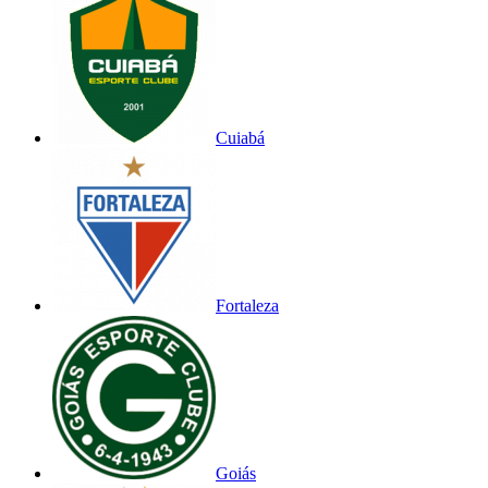
Cuiabá
Fortaleza
Goiás