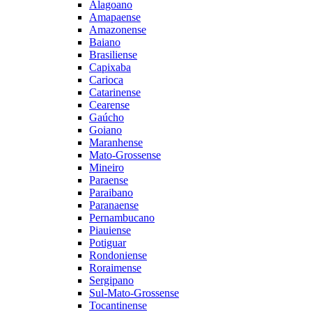
Alagoano
Amapaense
Amazonense
Baiano
Brasiliense
Capixaba
Carioca
Catarinense
Cearense
Gaúcho
Goiano
Maranhense
Mato-Grossense
Mineiro
Paraense
Paraibano
Paranaense
Pernambucano
Piauiense
Potiguar
Rondoniense
Roraimense
Sergipano
Sul-Mato-Grossense
Tocantinense