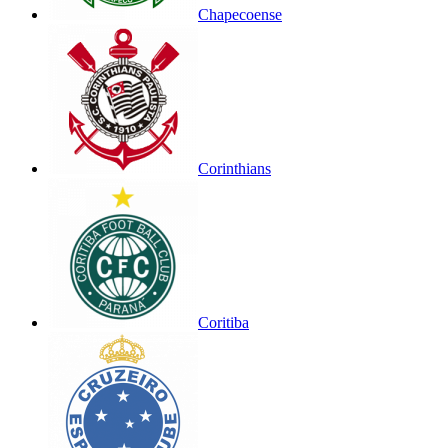
Chapecoense
Corinthians
Coritiba