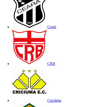
Ceará
CRB
Criciúma