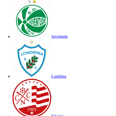
Juventude
Londrina