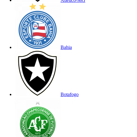
Atlético-MG
Bahia
Botafogo