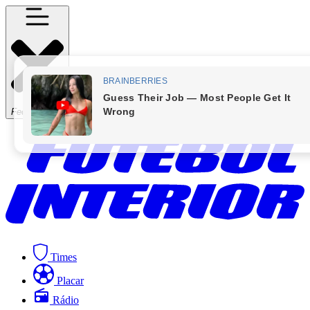
Fechar Menu
Times
Placar
Rádio