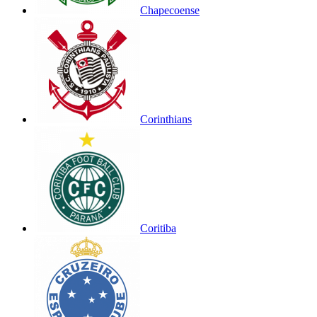
Chapecoense
Corinthians
Coritiba