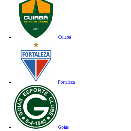
Cuiabá
Fortaleza
Goiás