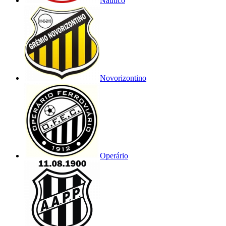
Náutico
Novorizontino
Operário