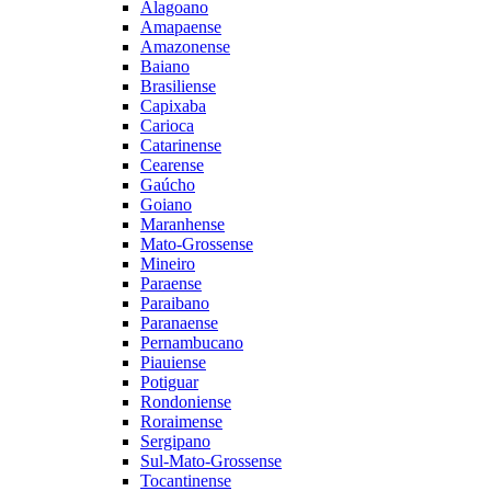
Alagoano
Amapaense
Amazonense
Baiano
Brasiliense
Capixaba
Carioca
Catarinense
Cearense
Gaúcho
Goiano
Maranhense
Mato-Grossense
Mineiro
Paraense
Paraibano
Paranaense
Pernambucano
Piauiense
Potiguar
Rondoniense
Roraimense
Sergipano
Sul-Mato-Grossense
Tocantinense