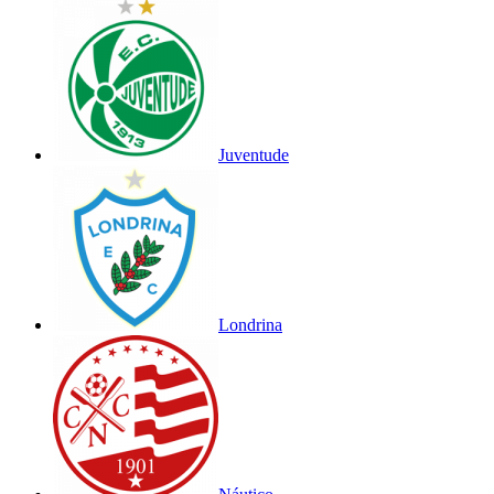
Juventude
Londrina