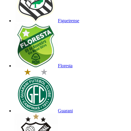
Figueirense
Floresta
Guarani