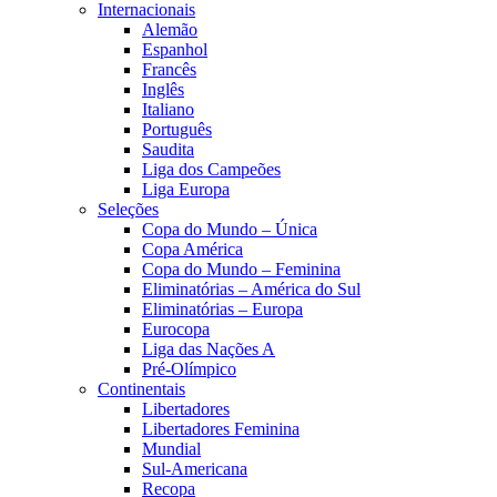
Internacionais
Alemão
Espanhol
Francês
Inglês
Italiano
Português
Saudita
Liga dos Campeões
Liga Europa
Seleções
Copa do Mundo – Única
Copa América
Copa do Mundo – Feminina
Eliminatórias – América do Sul
Eliminatórias – Europa
Eurocopa
Liga das Nações A
Pré-Olímpico
Continentais
Libertadores
Libertadores Feminina
Mundial
Sul-Americana
Recopa