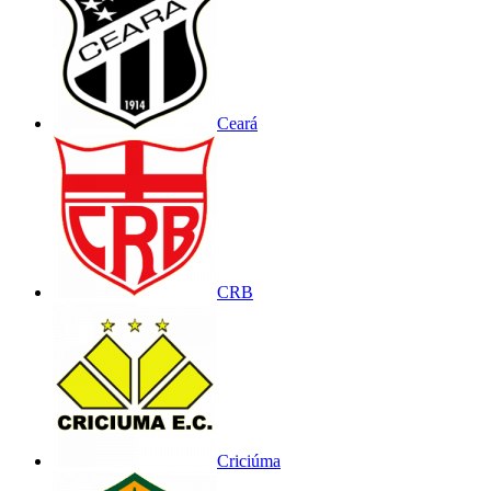
Ceará
CRB
Criciúma