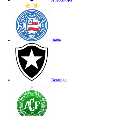
Atlético-MG
Bahia
Botafogo