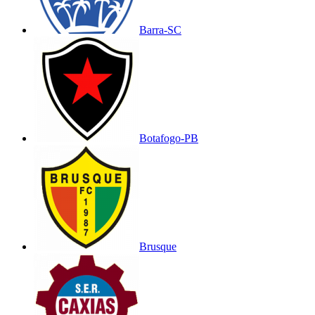
Barra-SC
Botafogo-PB
Brusque