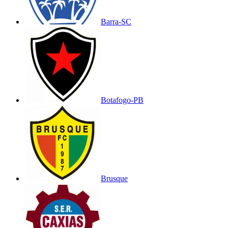
Barra-SC
Botafogo-PB
Brusque