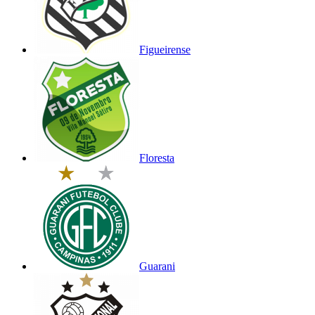
Figueirense
Floresta
Guarani