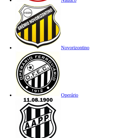
Náutico
Novorizontino
Operário