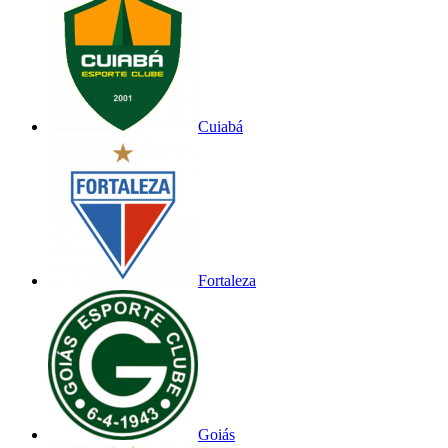
Cuiabá
Fortaleza
Goiás