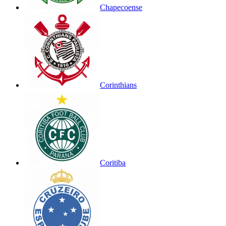
Chapecoense
Corinthians
Coritiba