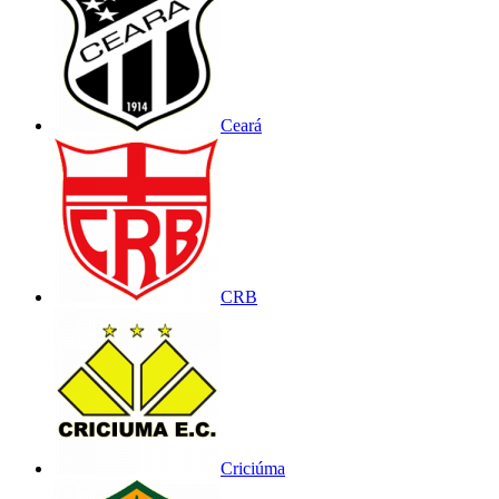
Ceará
CRB
Criciúma