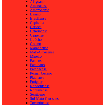
Alagoano
Amapaense
Amazonense
Baiano
Brasiliense
Capixaba
Carioca
Catarinense
Cearense
Gaúcho
Goiano
Maranhense
Mato-Grossense
Mineiro
Paraense
Paraibano
Paranaense
Pernambucano
Piauiense
Potiguar
Rondoniense
Roraimense
Sergipano
Sul-Mato-Grossense
Tocantinense