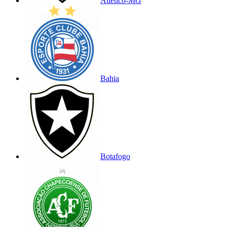
Atlético-MG
Bahia
Botafogo