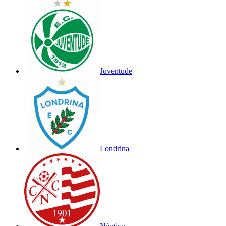
Juventude
Londrina