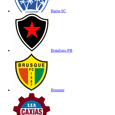
Barra-SC
Botafogo-PB
Brusque