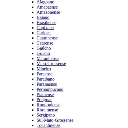
Alagoano
Amapaense
Amazonense
Baiano
Brasiliense
Capixaba
Carioca
Catarinense
Cearense
Gaúcho
Goiano
Maranhense
Mato-Grossense
Mineiro
Paraense
Paraibano
Paranaense
Pernambucano
Piauiense
Potiguar
Rondoniense
Roraimense
Sergipano
Sul-Mato-Grossense
Tocantinense