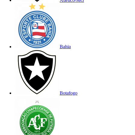
Atlético-MG
Bahia
Botafogo