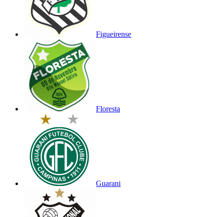
Figueirense
Floresta
Guarani