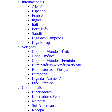
Internacionais
Alemão
Espanhol
Francês
Inglês
Italiano
Português
Saudita
Liga dos Campeões
Liga Europa
Seleções
Copa do Mundo – Única
Copa América
Copa do Mundo – Feminina
Eliminatórias – América do Sul
Eliminatórias – Europa
Eurocopa
Liga das Nações A
Pré-Olímpico
Continentais
Libertadores
Libertadores Feminina
Mundial
Sul-Americana
Recopa