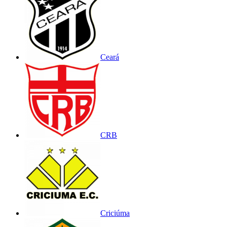
Ceará
CRB
Criciúma