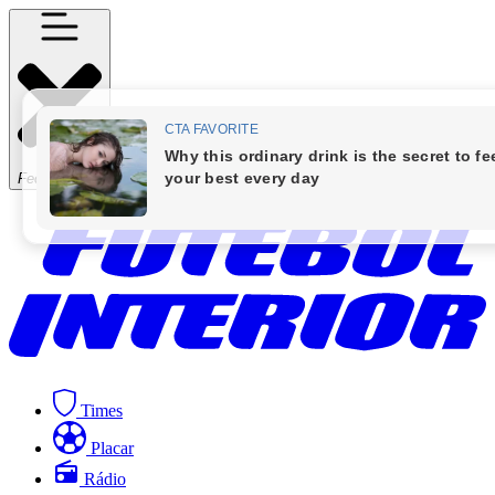
Fechar Menu
Times
Placar
Rádio