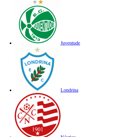
Juventude
Londrina