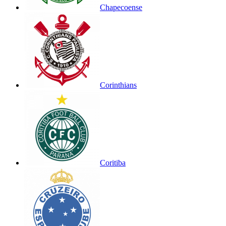
Chapecoense
Corinthians
Coritiba