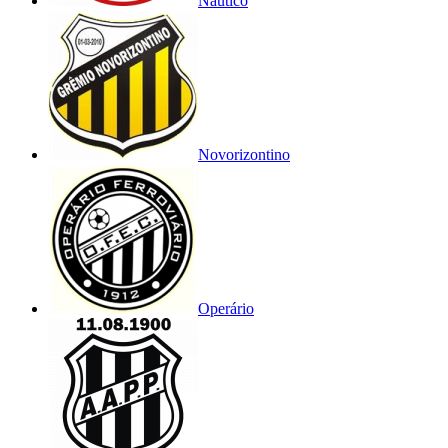
Náutico
Novorizontino
Operário