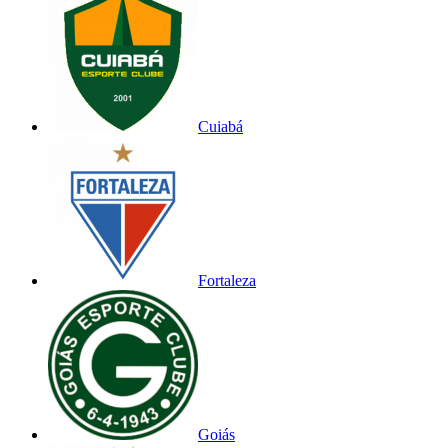
Cuiabá
Fortaleza
Goiás