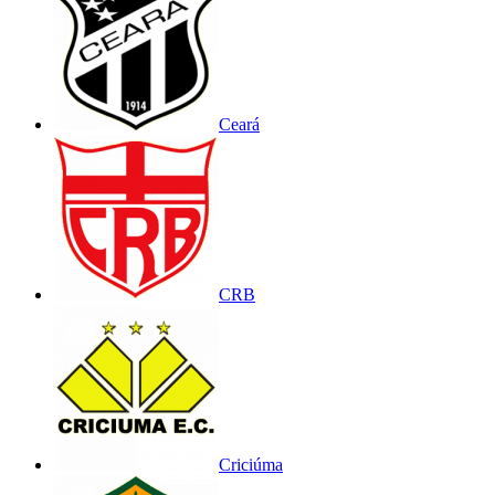
Ceará
CRB
Criciúma