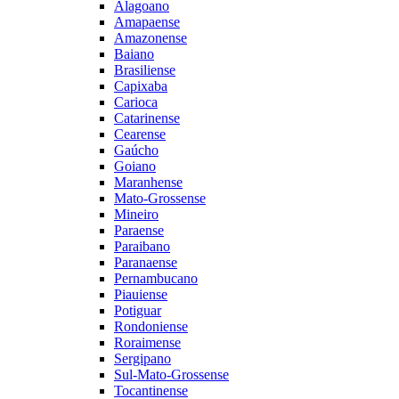
Alagoano
Amapaense
Amazonense
Baiano
Brasiliense
Capixaba
Carioca
Catarinense
Cearense
Gaúcho
Goiano
Maranhense
Mato-Grossense
Mineiro
Paraense
Paraibano
Paranaense
Pernambucano
Piauiense
Potiguar
Rondoniense
Roraimense
Sergipano
Sul-Mato-Grossense
Tocantinense