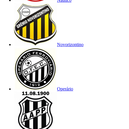
Náutico
Novorizontino
Operário