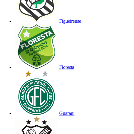
Figueirense
Floresta
Guarani