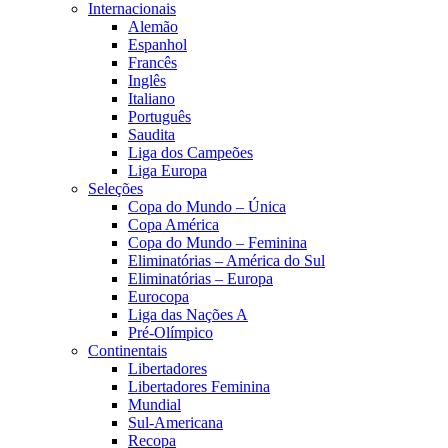
Internacionais
Alemão
Espanhol
Francês
Inglês
Italiano
Português
Saudita
Liga dos Campeões
Liga Europa
Seleções
Copa do Mundo – Única
Copa América
Copa do Mundo – Feminina
Eliminatórias – América do Sul
Eliminatórias – Europa
Eurocopa
Liga das Nações A
Pré-Olímpico
Continentais
Libertadores
Libertadores Feminina
Mundial
Sul-Americana
Recopa