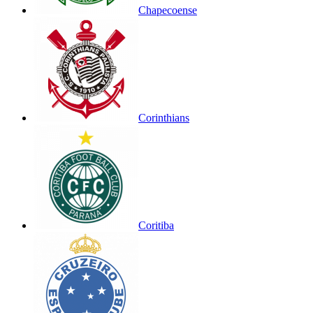
Chapecoense
Corinthians
Coritiba