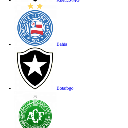
Atlético-MG
Bahia
Botafogo