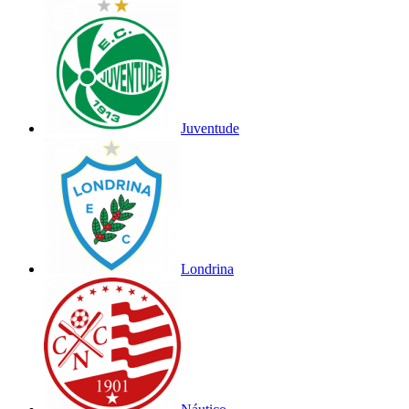
Juventude
Londrina