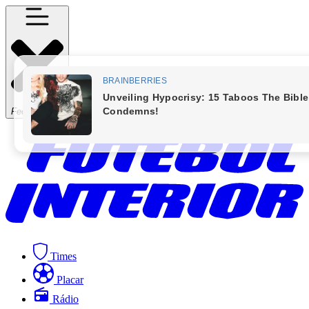
Fechar Menu
Times
Placar
Rádio