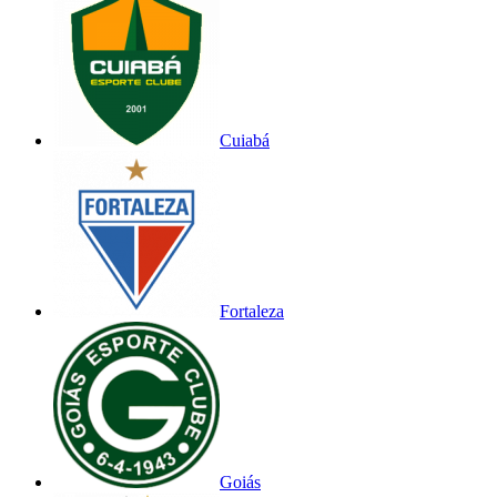
Cuiabá
Fortaleza
Goiás