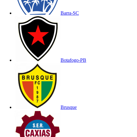
Barra-SC
Botafogo-PB
Brusque