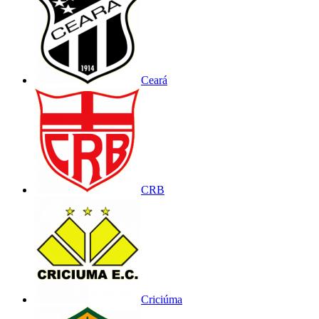
Ceará
CRB
Criciúma