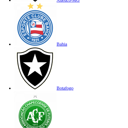
Atlético-MG
Bahia
Botafogo