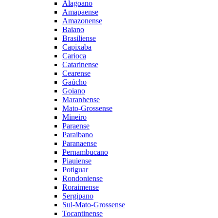
Alagoano
Amapaense
Amazonense
Baiano
Brasiliense
Capixaba
Carioca
Catarinense
Cearense
Gaúcho
Goiano
Maranhense
Mato-Grossense
Mineiro
Paraense
Paraibano
Paranaense
Pernambucano
Piauiense
Potiguar
Rondoniense
Roraimense
Sergipano
Sul-Mato-Grossense
Tocantinense