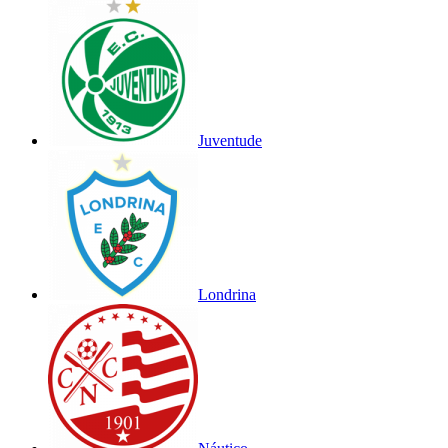
Juventude
Londrina