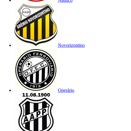
Náutico
Novorizontino
Operário