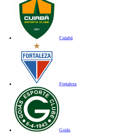
Cuiabá
Fortaleza
Goiás