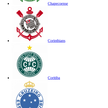
Chapecoense
Corinthians
Coritiba