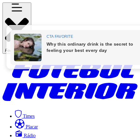
Fechar Menu
Times
Placar
Rádio