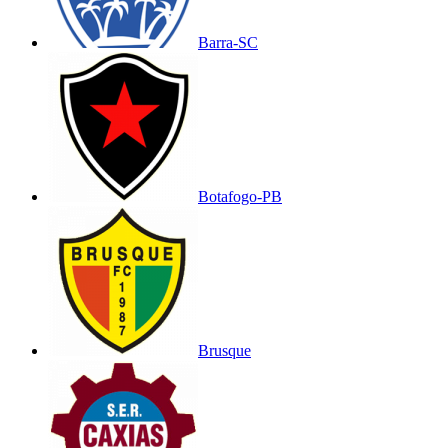
Barra-SC
Botafogo-PB
Brusque