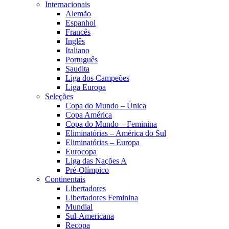
Internacionais
Alemão
Espanhol
Francês
Inglês
Italiano
Português
Saudita
Liga dos Campeões
Liga Europa
Seleções
Copa do Mundo – Única
Copa América
Copa do Mundo – Feminina
Eliminatórias – América do Sul
Eliminatórias – Europa
Eurocopa
Liga das Nações A
Pré-Olímpico
Continentais
Libertadores
Libertadores Feminina
Mundial
Sul-Americana
Recopa