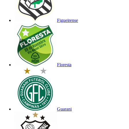
Figueirense
Floresta
Guarani