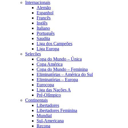
Internacionais
Alemão
Espanhol
Francês
Inglês
Italiano
Português
Saudita
Liga dos Campeões
Liga Europa
Seleções
Copa do Mundo – Única
Copa América
Copa do Mundo – Feminina
Eliminatórias – América do Sul
Eliminatórias – Europa
Eurocopa
Liga das Nações A
Pré-Olímpico
Continentais
Libertadores
Libertadores Feminina
Mundial
Sul-Americana
Recopa