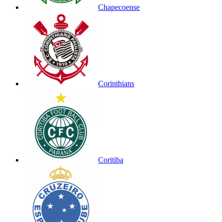
Chapecoense
Corinthians
Coritiba