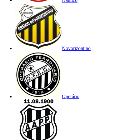
Náutico
Novorizontino
Operário