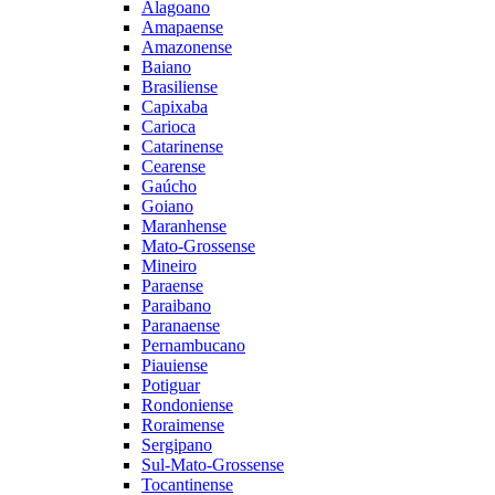
Alagoano
Amapaense
Amazonense
Baiano
Brasiliense
Capixaba
Carioca
Catarinense
Cearense
Gaúcho
Goiano
Maranhense
Mato-Grossense
Mineiro
Paraense
Paraibano
Paranaense
Pernambucano
Piauiense
Potiguar
Rondoniense
Roraimense
Sergipano
Sul-Mato-Grossense
Tocantinense