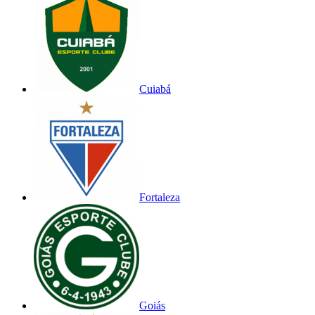
Cuiabá
Fortaleza
Goiás