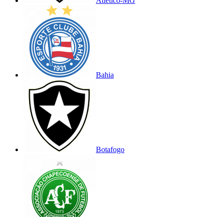
Atlético-MG
Bahia
Botafogo