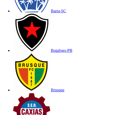
Barra-SC
Botafogo-PB
Brusque