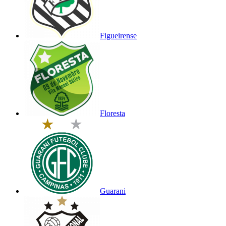
Figueirense
Floresta
Guarani