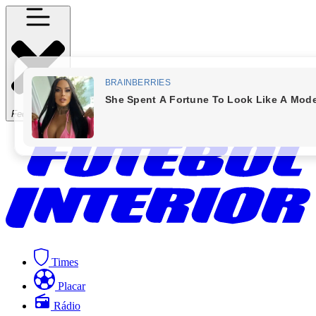
Fechar Menu
Times
Placar
Rádio