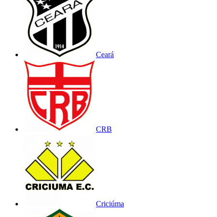
Ceará
CRB
Criciúma