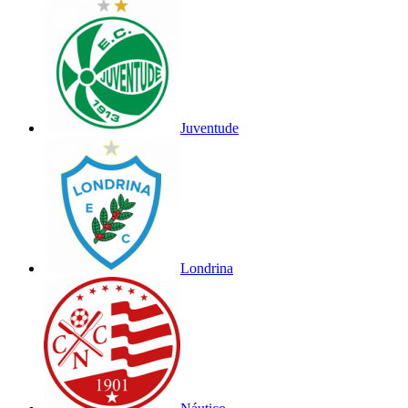
Juventude
Londrina