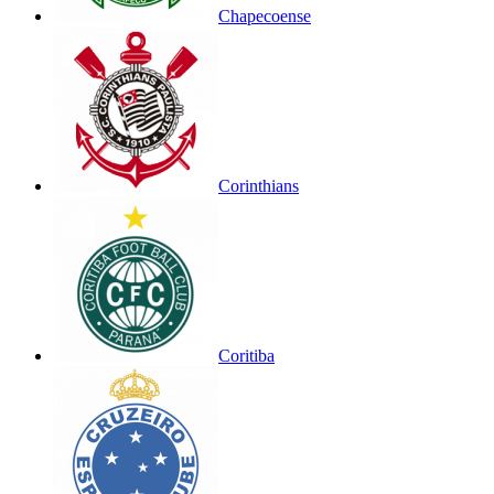
Chapecoense
Corinthians
Coritiba