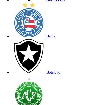
Atlético-MG
Bahia
Botafogo