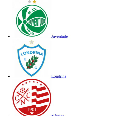
Juventude
Londrina