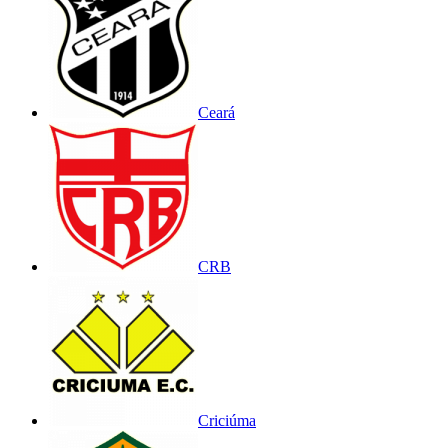
Ceará
CRB
Criciúma