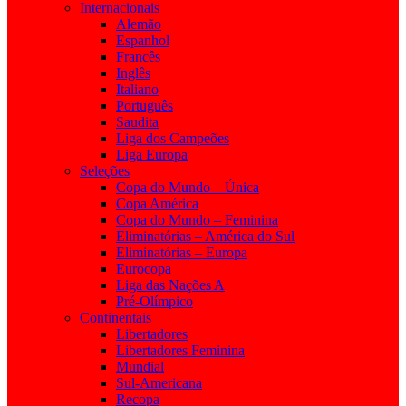
Internacionais
Alemão
Espanhol
Francês
Inglês
Italiano
Português
Saudita
Liga dos Campeões
Liga Europa
Seleções
Copa do Mundo – Única
Copa América
Copa do Mundo – Feminina
Eliminatórias – América do Sul
Eliminatórias – Europa
Eurocopa
Liga das Nações A
Pré-Olímpico
Continentais
Libertadores
Libertadores Feminina
Mundial
Sul-Americana
Recopa