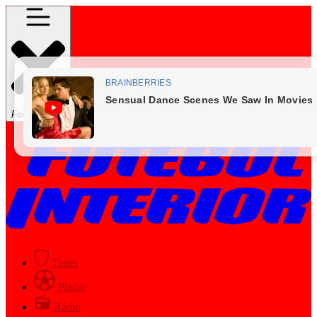
Fechar Menu
Times
Placar
Rádio