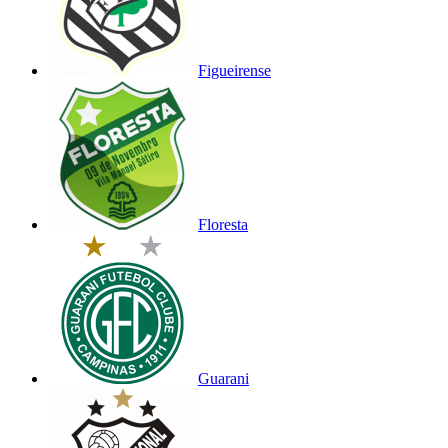
Figueirense
Floresta
Guarani