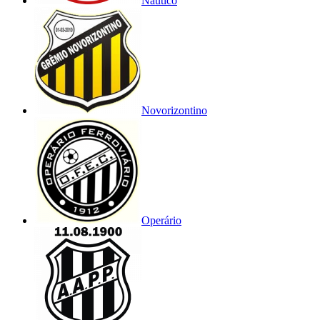
Náutico
Novorizontino
Operário