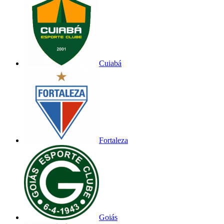
Cuiabá
Fortaleza
Goiás