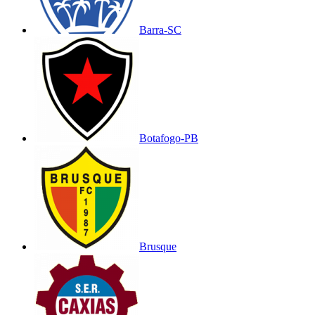
Barra-SC
Botafogo-PB
Brusque