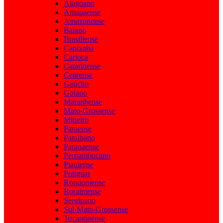
Alagoano
Amapaense
Amazonense
Baiano
Brasiliense
Capixaba
Carioca
Catarinense
Cearense
Gaúcho
Goiano
Maranhense
Mato-Grossense
Mineiro
Paraense
Paraibano
Paranaense
Pernambucano
Piauiense
Potiguar
Rondoniense
Roraimense
Sergipano
Sul-Mato-Grossense
Tocantinense