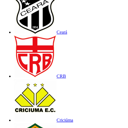
Ceará
CRB
Criciúma