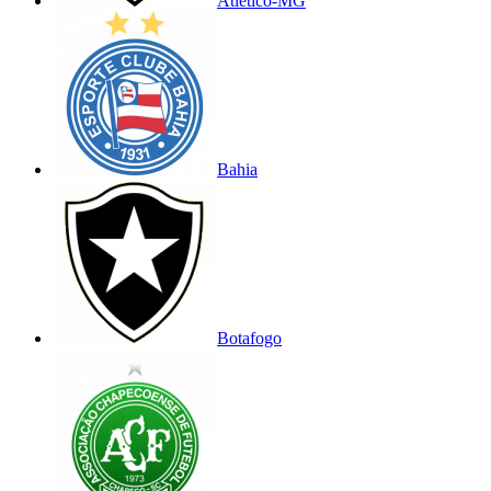
Atlético-MG
Bahia
Botafogo