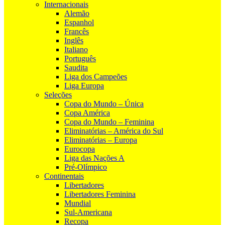
Internacionais
Alemão
Espanhol
Francês
Inglês
Italiano
Português
Saudita
Liga dos Campeões
Liga Europa
Seleções
Copa do Mundo – Única
Copa América
Copa do Mundo – Feminina
Eliminatórias – América do Sul
Eliminatórias – Europa
Eurocopa
Liga das Nações A
Pré-Olímpico
Continentais
Libertadores
Libertadores Feminina
Mundial
Sul-Americana
Recopa