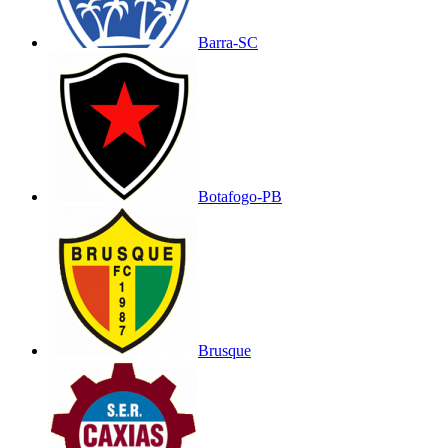
Barra-SC
Botafogo-PB
Brusque