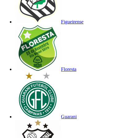
Figueirense
Floresta
Guarani