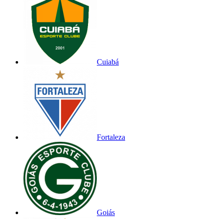
Cuiabá
Fortaleza
Goiás