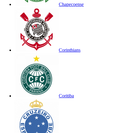
Chapecoense
Corinthians
Coritiba