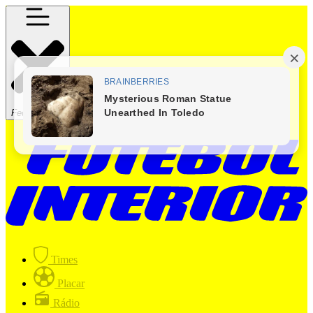
Fechar Menu
Times
Placar
Rádio