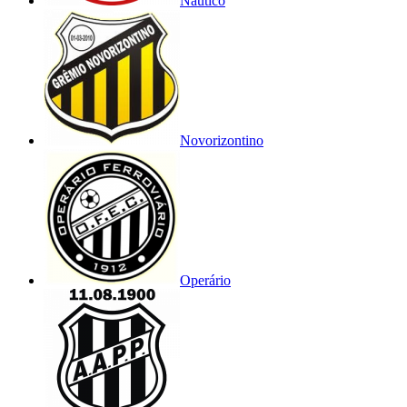
Náutico
Novorizontino
Operário