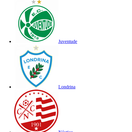
Juventude
Londrina