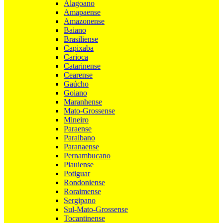
Alagoano
Amapaense
Amazonense
Baiano
Brasiliense
Capixaba
Carioca
Catarinense
Cearense
Gaúcho
Goiano
Maranhense
Mato-Grossense
Mineiro
Paraense
Paraibano
Paranaense
Pernambucano
Piauiense
Potiguar
Rondoniense
Roraimense
Sergipano
Sul-Mato-Grossense
Tocantinense