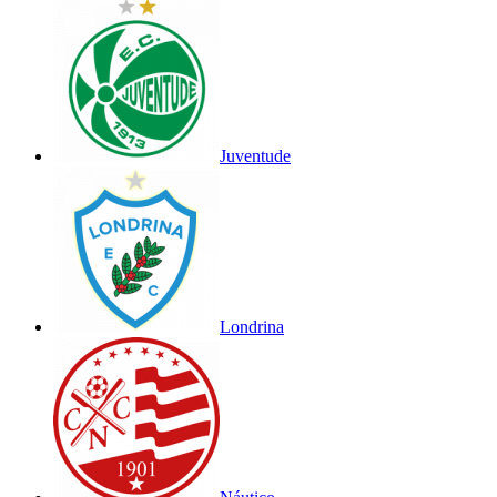
Juventude
Londrina