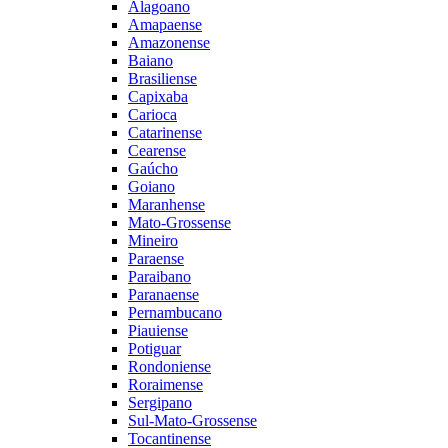
Alagoano
Amapaense
Amazonense
Baiano
Brasiliense
Capixaba
Carioca
Catarinense
Cearense
Gaúcho
Goiano
Maranhense
Mato-Grossense
Mineiro
Paraense
Paraibano
Paranaense
Pernambucano
Piauiense
Potiguar
Rondoniense
Roraimense
Sergipano
Sul-Mato-Grossense
Tocantinense