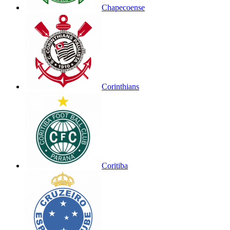
Chapecoense
Corinthians
Coritiba