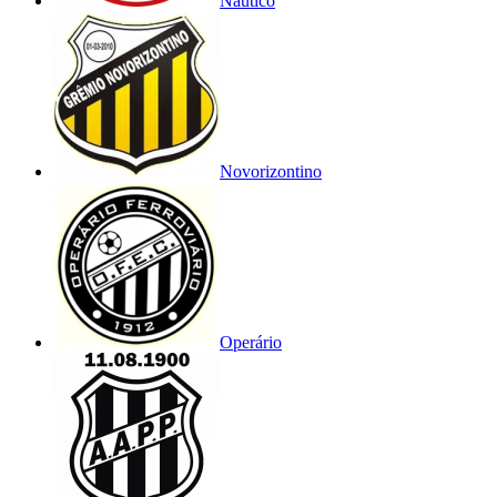
Náutico
Novorizontino
Operário