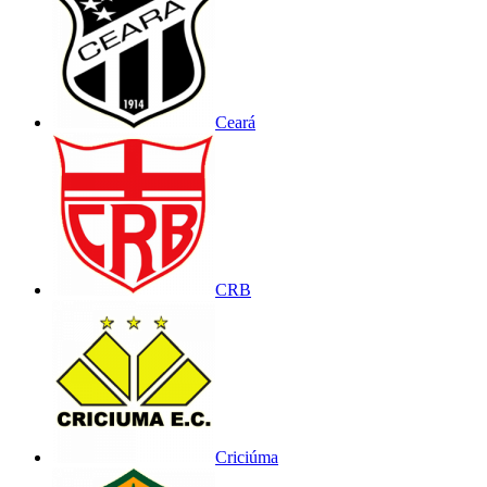
Ceará
CRB
Criciúma