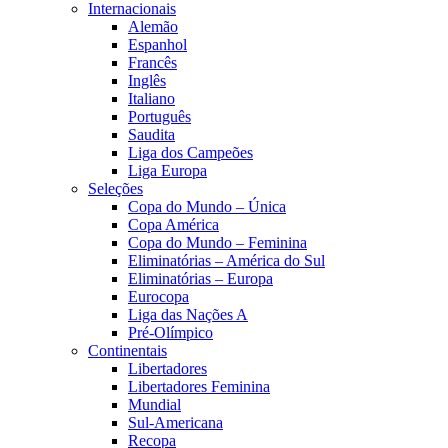
Internacionais
Alemão
Espanhol
Francês
Inglês
Italiano
Português
Saudita
Liga dos Campeões
Liga Europa
Seleções
Copa do Mundo – Única
Copa América
Copa do Mundo – Feminina
Eliminatórias – América do Sul
Eliminatórias – Europa
Eurocopa
Liga das Nações A
Pré-Olímpico
Continentais
Libertadores
Libertadores Feminina
Mundial
Sul-Americana
Recopa