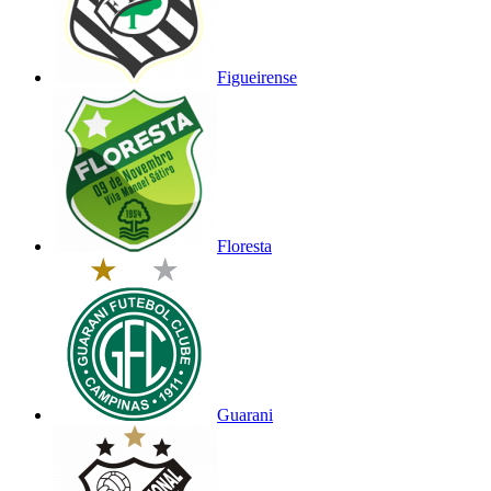
Figueirense
Floresta
Guarani