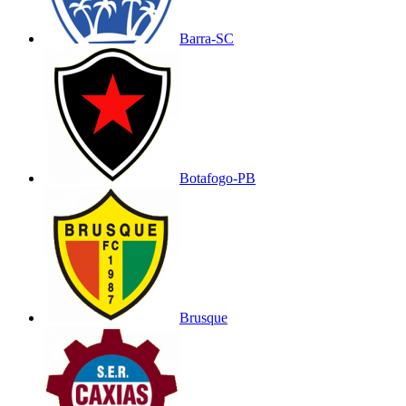
Barra-SC
Botafogo-PB
Brusque