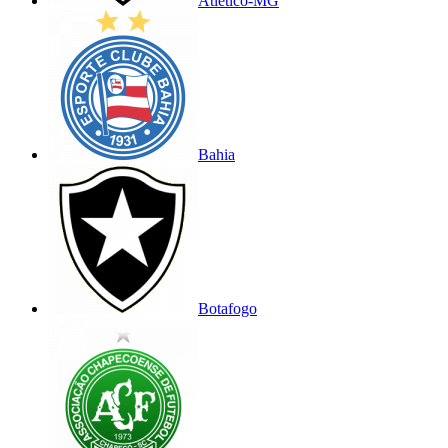
Atlético-MG
Bahia
Botafogo