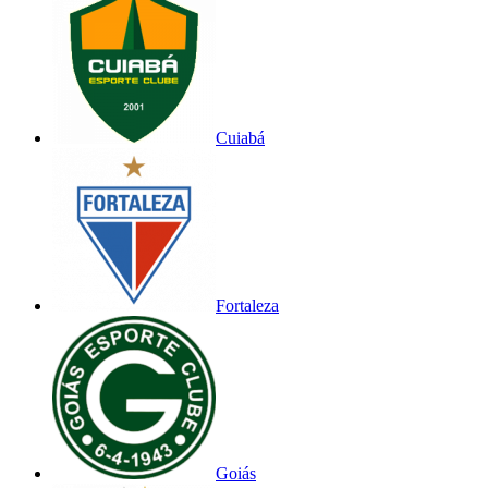
Cuiabá
Fortaleza
Goiás