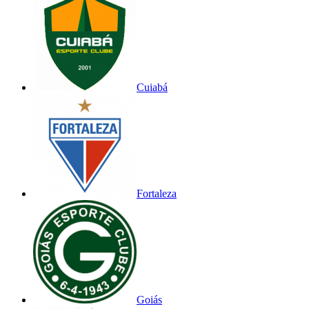
Cuiabá
Fortaleza
Goiás