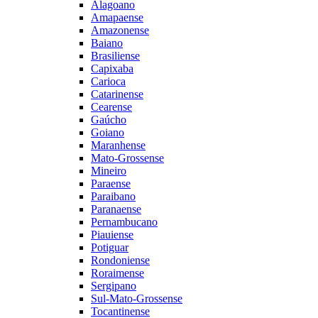
Alagoano
Amapaense
Amazonense
Baiano
Brasiliense
Capixaba
Carioca
Catarinense
Cearense
Gaúcho
Goiano
Maranhense
Mato-Grossense
Mineiro
Paraense
Paraibano
Paranaense
Pernambucano
Piauiense
Potiguar
Rondoniense
Roraimense
Sergipano
Sul-Mato-Grossense
Tocantinense