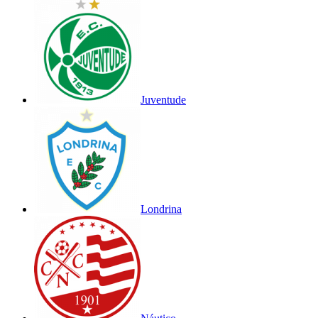
Juventude
Londrina