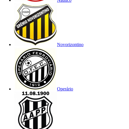
Náutico
Novorizontino
Operário