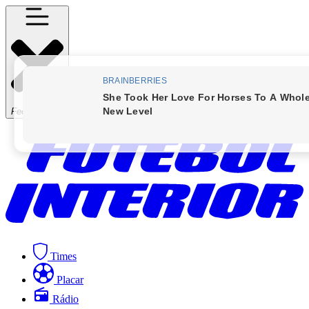
Fechar Menu
Times
Placar
Rádio