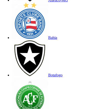
Atlético-MG
Bahia
Botafogo