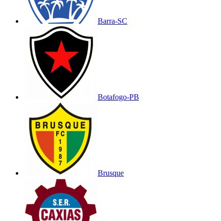
Barra-SC
Botafogo-PB
Brusque