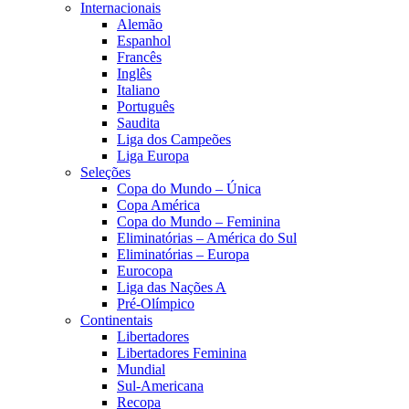
Internacionais
Alemão
Espanhol
Francês
Inglês
Italiano
Português
Saudita
Liga dos Campeões
Liga Europa
Seleções
Copa do Mundo – Única
Copa América
Copa do Mundo – Feminina
Eliminatórias – América do Sul
Eliminatórias – Europa
Eurocopa
Liga das Nações A
Pré-Olímpico
Continentais
Libertadores
Libertadores Feminina
Mundial
Sul-Americana
Recopa