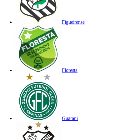
Figueirense
Floresta
Guarani