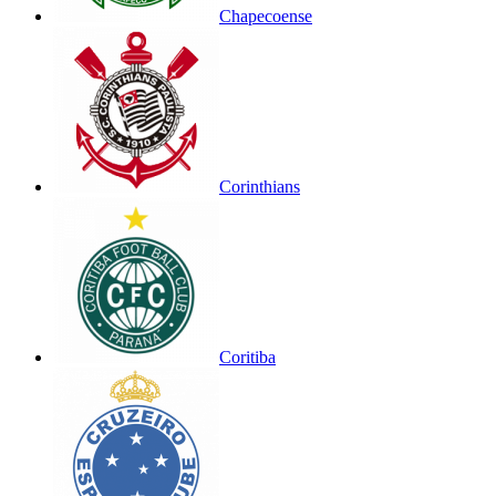
Chapecoense
Corinthians
Coritiba