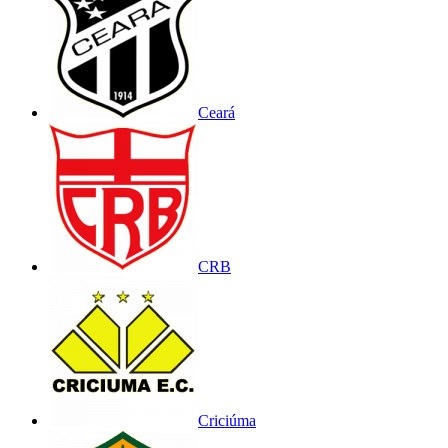
Ceará
CRB
Criciúma