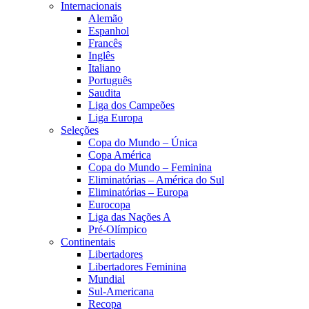
Internacionais
Alemão
Espanhol
Francês
Inglês
Italiano
Português
Saudita
Liga dos Campeões
Liga Europa
Seleções
Copa do Mundo – Única
Copa América
Copa do Mundo – Feminina
Eliminatórias – América do Sul
Eliminatórias – Europa
Eurocopa
Liga das Nações A
Pré-Olímpico
Continentais
Libertadores
Libertadores Feminina
Mundial
Sul-Americana
Recopa