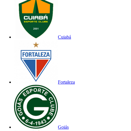
Cuiabá
Fortaleza
Goiás