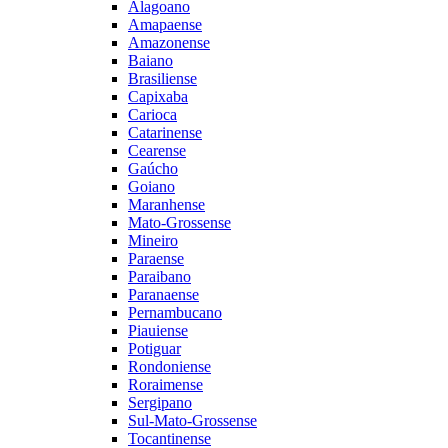
Alagoano
Amapaense
Amazonense
Baiano
Brasiliense
Capixaba
Carioca
Catarinense
Cearense
Gaúcho
Goiano
Maranhense
Mato-Grossense
Mineiro
Paraense
Paraibano
Paranaense
Pernambucano
Piauiense
Potiguar
Rondoniense
Roraimense
Sergipano
Sul-Mato-Grossense
Tocantinense