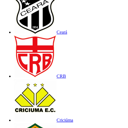
Ceará
CRB
Criciúma