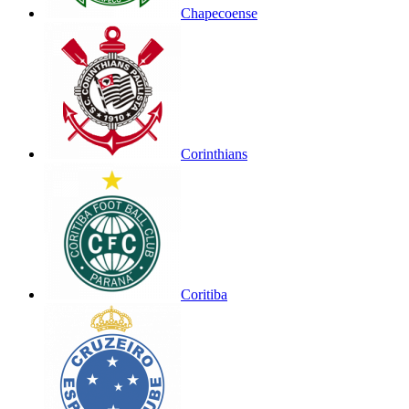
Chapecoense
Corinthians
Coritiba