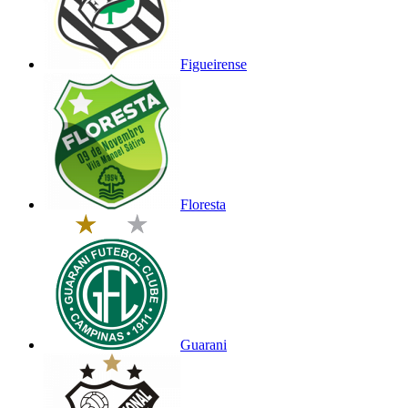
Figueirense
Floresta
Guarani