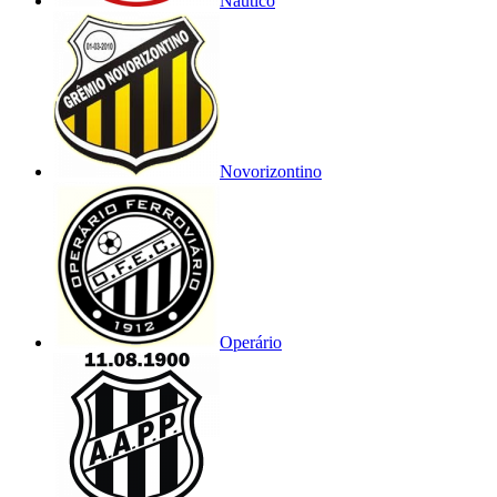
Náutico
Novorizontino
Operário