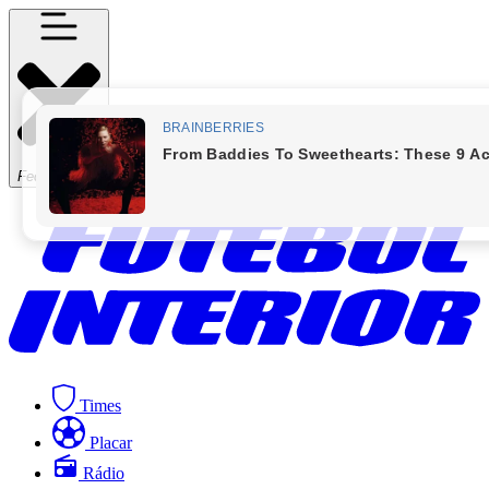
Fechar Menu
Times
Placar
Rádio