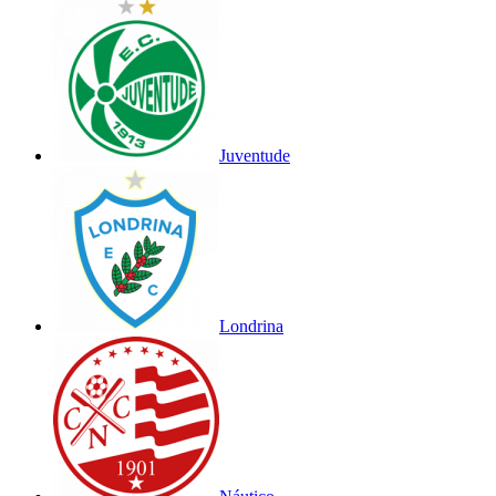
Juventude
Londrina