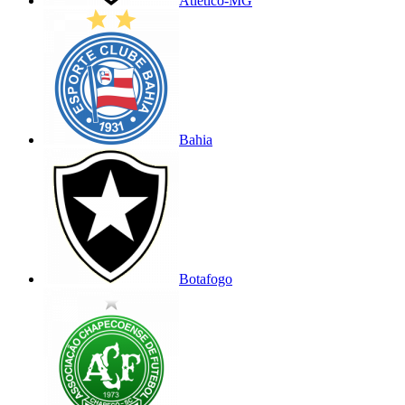
Atlético-MG
Bahia
Botafogo