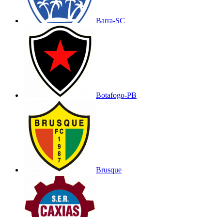
Barra-SC
Botafogo-PB
Brusque