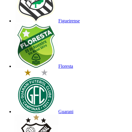
Figueirense
Floresta
Guarani