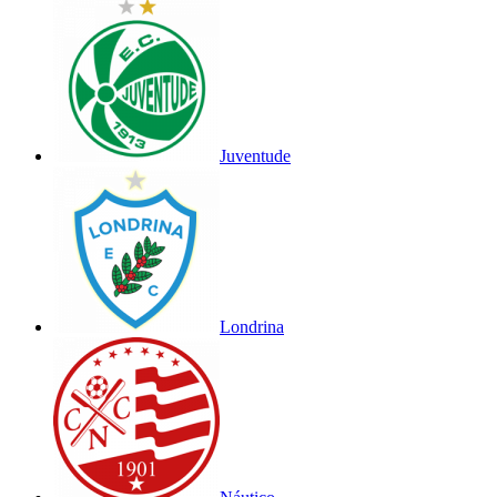
Juventude
Londrina