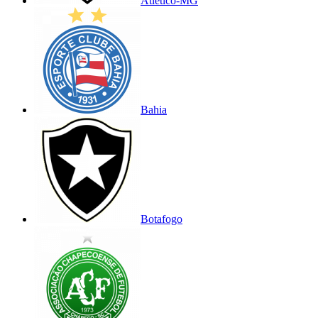
Atlético-MG
Bahia
Botafogo