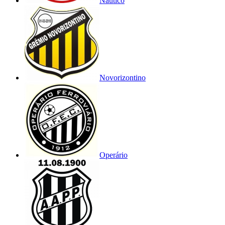
Náutico
Novorizontino
Operário