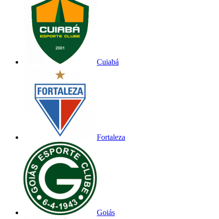
Cuiabá
Fortaleza
Goiás