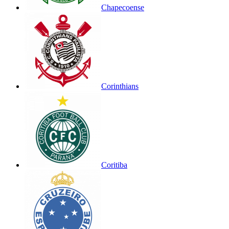
Chapecoense
Corinthians
Coritiba