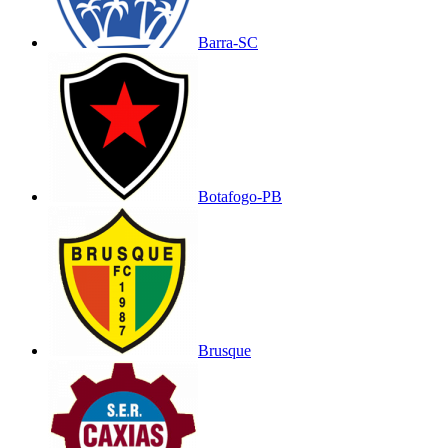
Barra-SC
Botafogo-PB
Brusque