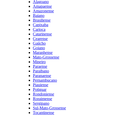
Alagoano
Amapaense
Amazonense
Baiano
Brasiliense
Capixaba
Carioca
Catarinense
Cearense
Gaúcho
Goiano
Maranhense
Mato-Grossense
Mineiro
Paraense
Paraibano
Paranaense
Pernambucano
Piauiense
Potiguar
Rondoniense
Roraimense
Sergipano
Sul-Mato-Grossense
Tocantinense