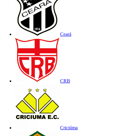
Ceará
CRB
Criciúma