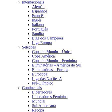
Internacionais
Alemão
Espanhol
Francês
Inglês
Italiano
Português
Saudita
Liga dos Campeões
Liga Europa
Seleções
Copa do Mundo – Única
Copa América
Copa do Mundo – Feminina
Eliminatórias – América do Sul
Eliminatórias – Europa
Eurocopa
Liga das Nações A
Pré-Olímpico
Continentais
Libertadores
Libertadores Feminina
Mundial
Sul-Americana
Recopa