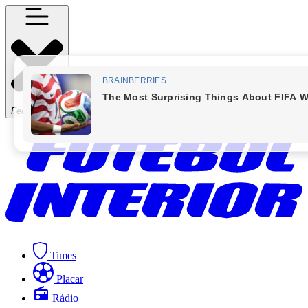
Fechar Menu
Times
Placar
Rádio