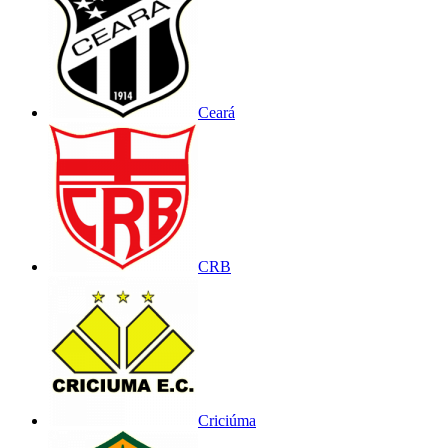
Ceará
CRB
Criciúma