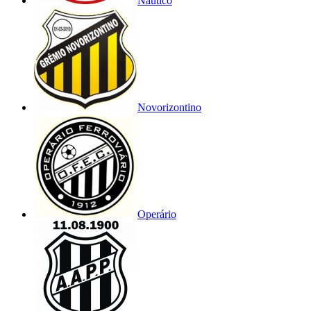
Náutico
Novorizontino
Operário