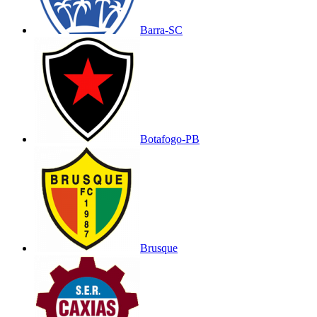
Barra-SC
Botafogo-PB
Brusque