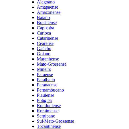
Alagoano
Amapaense
Amazonense
Baiano
Brasiliense
Capixaba
Carioca
Catarinense
Cearense
Gaúcho
Goiano
Maranhense
Mato-Grossense
Mineiro
Paraense
Paraibano
Paranaense
Pernambucano
Piauiense
Potiguar
Rondoniense
Roraimense
Sergipano
Sul-Mato-Grossense
Tocantinense