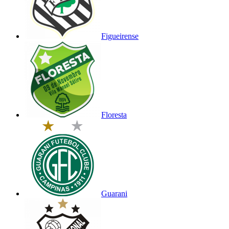
Figueirense
Floresta
Guarani