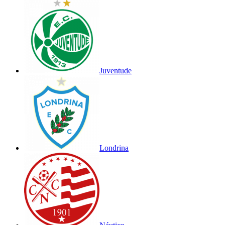
Juventude
Londrina