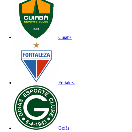
Cuiabá
Fortaleza
Goiás