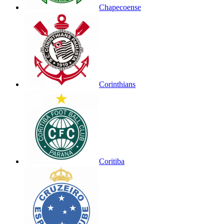
Chapecoense
Corinthians
Coritiba