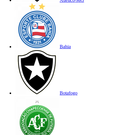
Atlético-MG
Bahia
Botafogo