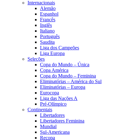
Internacionais
Alemão
Espanhol
Francês
Inglês
Italiano
Português
Saudita
Liga dos Campeões
Liga Europa
Seleções
Copa do Mundo – Única
Copa América
Copa do Mundo – Feminina
Eliminatórias – América do Sul
Eliminatórias – Europa
Eurocopa
Liga das Nações A
Pré-Olímpico
Continentais
Libertadores
Libertadores Feminina
Mundial
Sul-Americana
Recopa