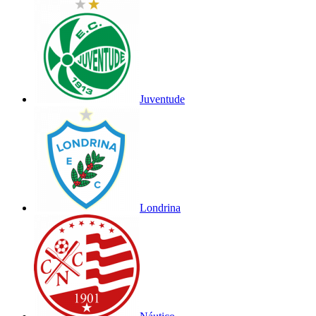
Juventude
Londrina