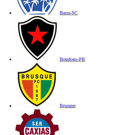
Barra-SC
Botafogo-PB
Brusque