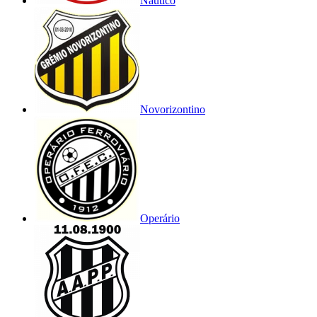
Náutico
Novorizontino
Operário