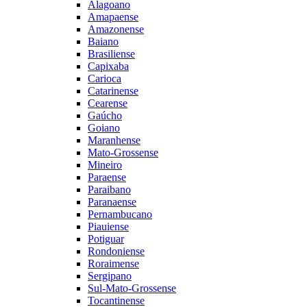
Alagoano
Amapaense
Amazonense
Baiano
Brasiliense
Capixaba
Carioca
Catarinense
Cearense
Gaúcho
Goiano
Maranhense
Mato-Grossense
Mineiro
Paraense
Paraibano
Paranaense
Pernambucano
Piauiense
Potiguar
Rondoniense
Roraimense
Sergipano
Sul-Mato-Grossense
Tocantinense