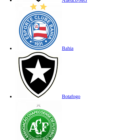
Atlético-MG
Bahia
Botafogo