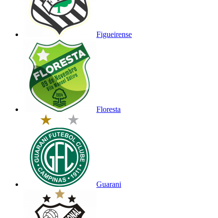
Figueirense
Floresta
Guarani