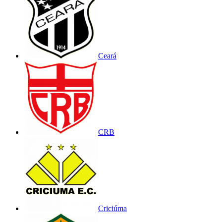
Ceará
CRB
Criciúma