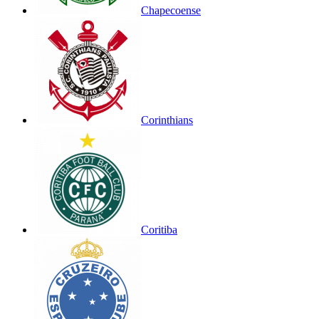
Chapecoense
Corinthians
Coritiba