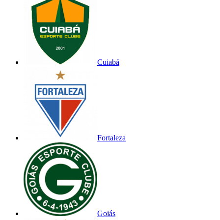
Cuiabá
Fortaleza
Goiás