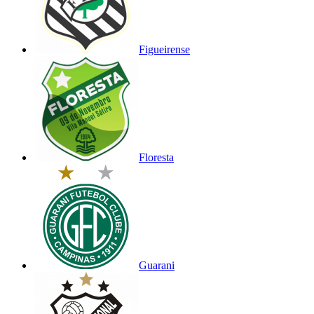
Figueirense
Floresta
Guarani