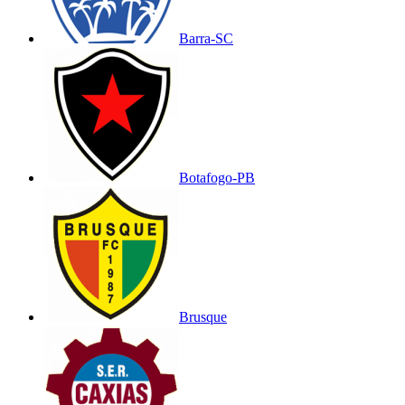
Barra-SC
Botafogo-PB
Brusque