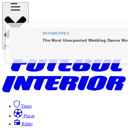
Fechar Menu
Times
Placar
Rádio