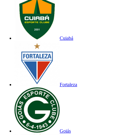
Cuiabá
Fortaleza
Goiás