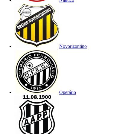
Náutico
Novorizontino
Operário