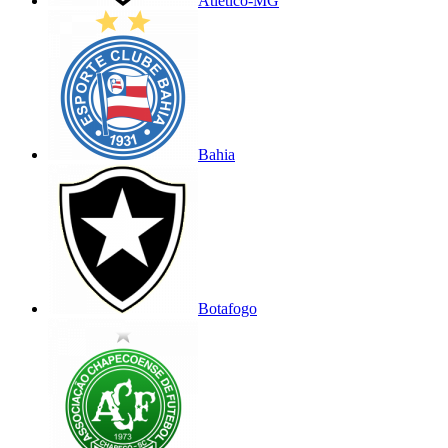
Atlético-MG
Bahia
Botafogo