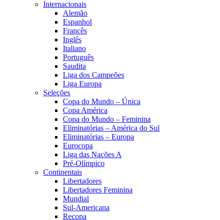
Internacionais
Alemão
Espanhol
Francês
Inglês
Italiano
Português
Saudita
Liga dos Campeões
Liga Europa
Seleções
Copa do Mundo – Única
Copa América
Copa do Mundo – Feminina
Eliminatórias – América do Sul
Eliminatórias – Europa
Eurocopa
Liga das Nações A
Pré-Olímpico
Continentais
Libertadores
Libertadores Feminina
Mundial
Sul-Americana
Recopa