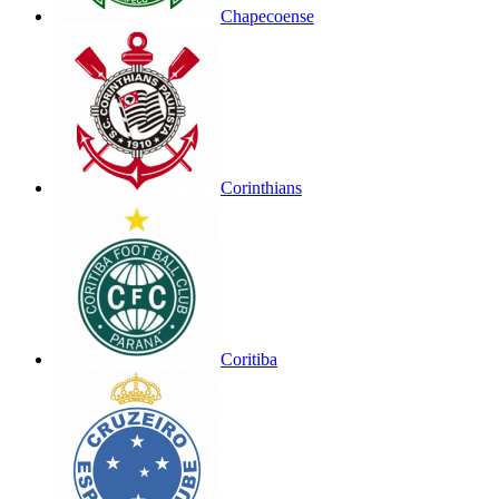
Chapecoense
Corinthians
Coritiba