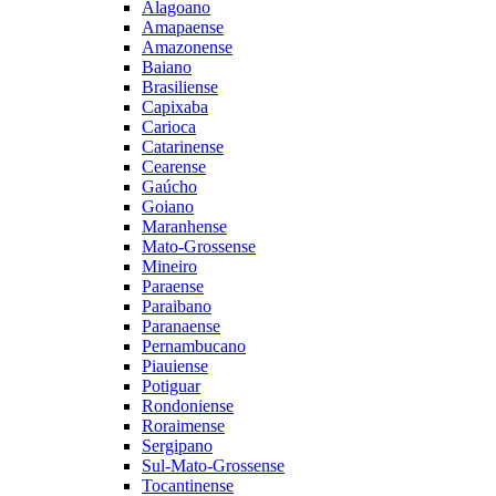
Alagoano
Amapaense
Amazonense
Baiano
Brasiliense
Capixaba
Carioca
Catarinense
Cearense
Gaúcho
Goiano
Maranhense
Mato-Grossense
Mineiro
Paraense
Paraibano
Paranaense
Pernambucano
Piauiense
Potiguar
Rondoniense
Roraimense
Sergipano
Sul-Mato-Grossense
Tocantinense