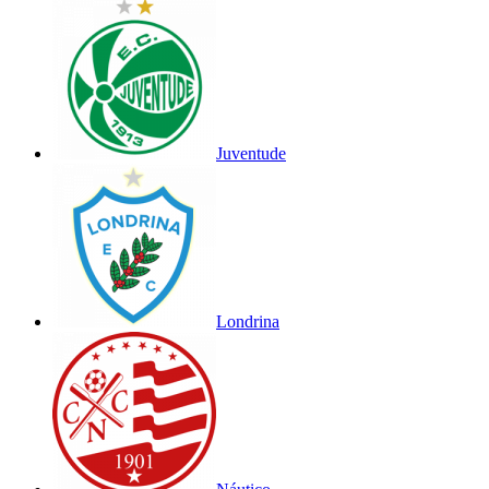
Juventude
Londrina