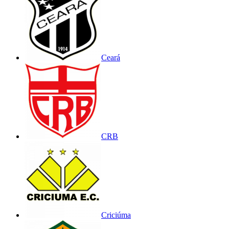
Ceará
CRB
Criciúma