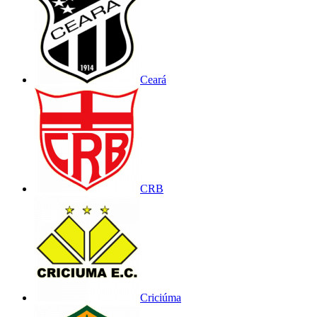
Ceará
CRB
Criciúma