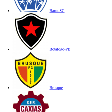
Barra-SC
Botafogo-PB
Brusque