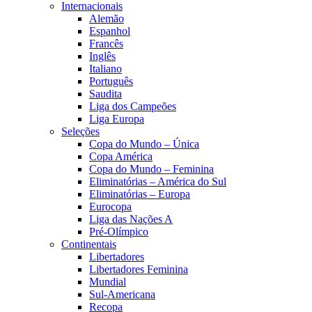
Internacionais
Alemão
Espanhol
Francês
Inglês
Italiano
Português
Saudita
Liga dos Campeões
Liga Europa
Seleções
Copa do Mundo – Única
Copa América
Copa do Mundo – Feminina
Eliminatórias – América do Sul
Eliminatórias – Europa
Eurocopa
Liga das Nações A
Pré-Olímpico
Continentais
Libertadores
Libertadores Feminina
Mundial
Sul-Americana
Recopa