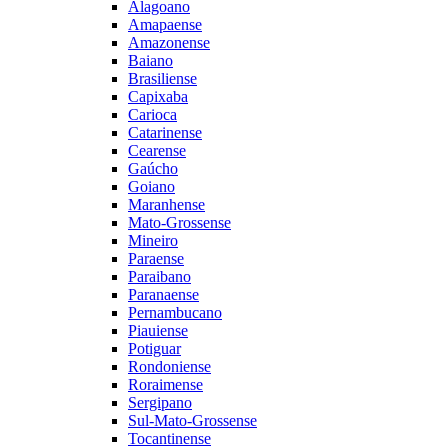
Alagoano
Amapaense
Amazonense
Baiano
Brasiliense
Capixaba
Carioca
Catarinense
Cearense
Gaúcho
Goiano
Maranhense
Mato-Grossense
Mineiro
Paraense
Paraibano
Paranaense
Pernambucano
Piauiense
Potiguar
Rondoniense
Roraimense
Sergipano
Sul-Mato-Grossense
Tocantinense