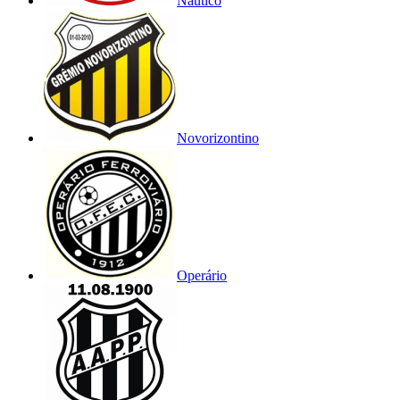
Náutico
Novorizontino
Operário