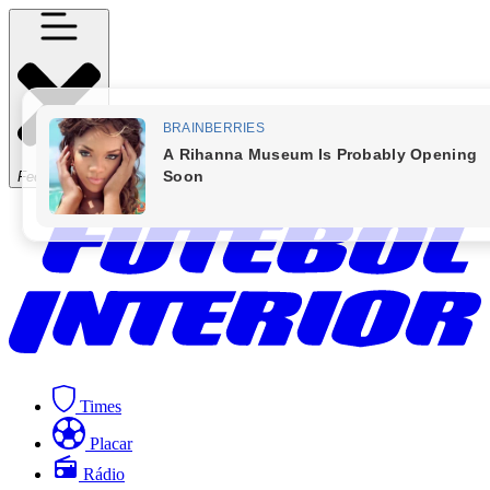
Fechar Menu
Times
Placar
Rádio