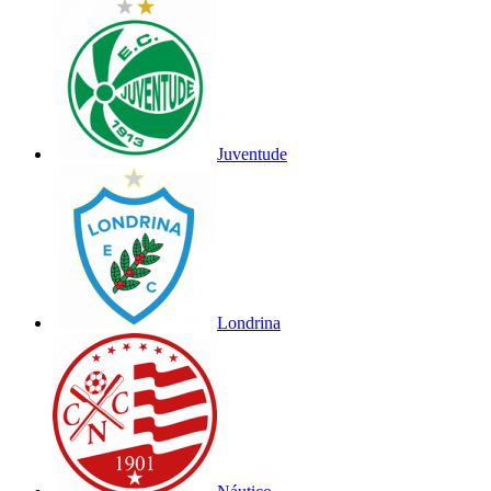
Juventude
Londrina