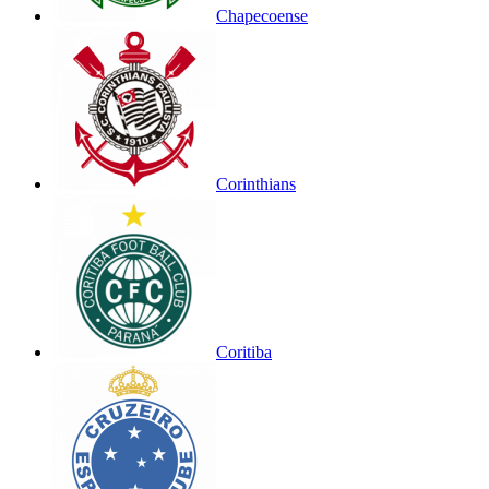
Chapecoense
Corinthians
Coritiba