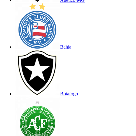
Atlético-MG
Bahia
Botafogo