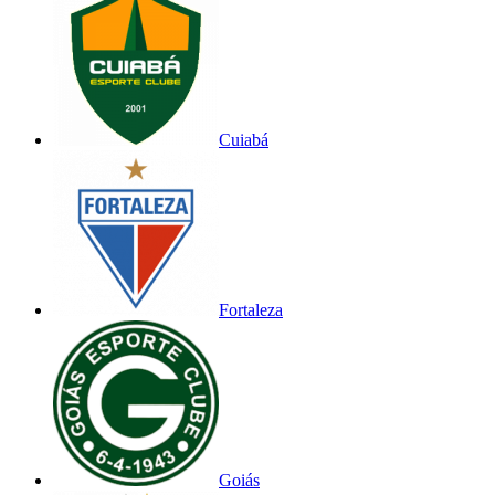
Cuiabá
Fortaleza
Goiás