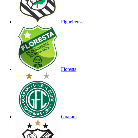
Figueirense
Floresta
Guarani