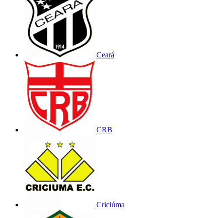
Ceará
CRB
Criciúma