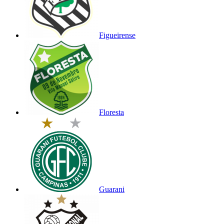
Figueirense
Floresta
Guarani