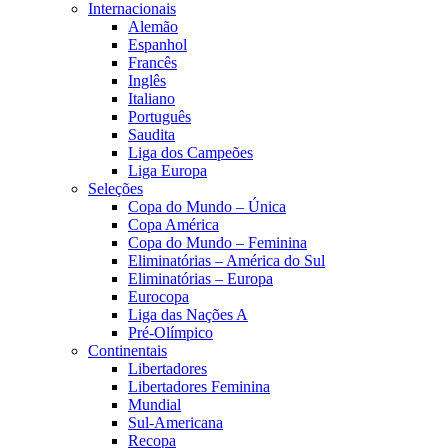
Internacionais
Alemão
Espanhol
Francês
Inglês
Italiano
Português
Saudita
Liga dos Campeões
Liga Europa
Seleções
Copa do Mundo – Única
Copa América
Copa do Mundo – Feminina
Eliminatórias – América do Sul
Eliminatórias – Europa
Eurocopa
Liga das Nações A
Pré-Olímpico
Continentais
Libertadores
Libertadores Feminina
Mundial
Sul-Americana
Recopa