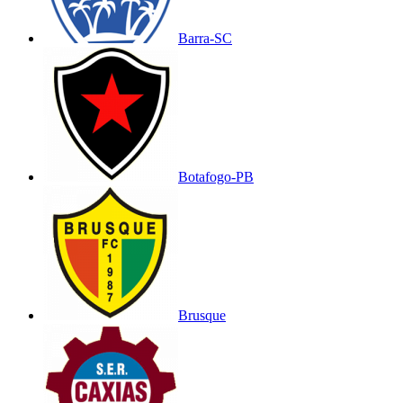
Barra-SC
Botafogo-PB
Brusque