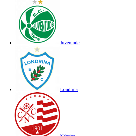
Juventude
Londrina