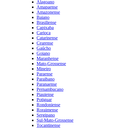
Alagoano
Amapaense
Amazonense
Baiano
Brasiliense
Capixaba
Carioca
Catarinense
Cearense
Gaúcho
Goiano
Maranhense
Mato-Grossense
Mineiro
Paraense
Paraibano
Paranaense
Pernambucano
Piauiense
Potiguar
Rondoniense
Roraimense
Sergipano
Sul-Mato-Grossense
Tocantinense