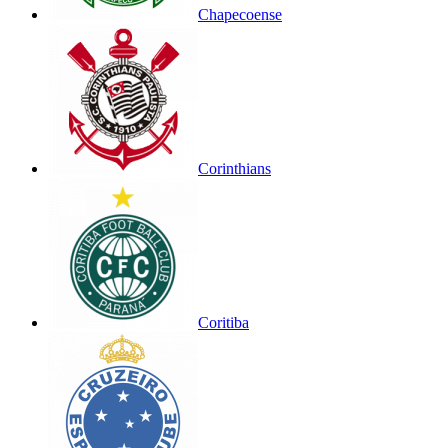
Chapecoense
Corinthians
Coritiba