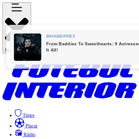
Fechar Menu
Times
Placar
Rádio