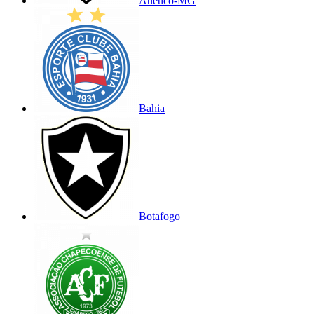
Atlético-MG
Bahia
Botafogo