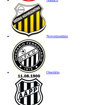
Náutico
Novorizontino
Operário