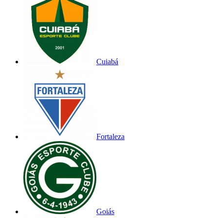
Cuiabá
Fortaleza
Goiás