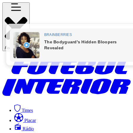
Fechar Menu
Times
Placar
Rádio