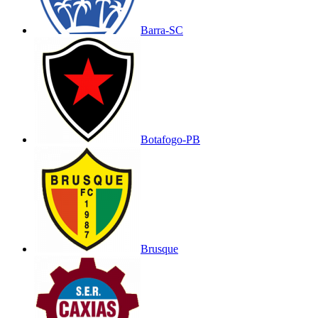
Barra-SC
Botafogo-PB
Brusque