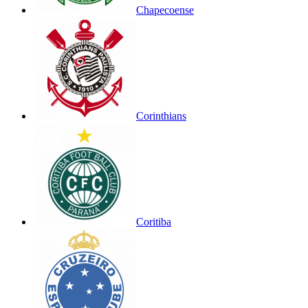
Chapecoense
Corinthians
Coritiba