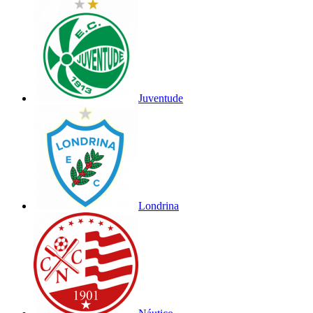
Juventude
Londrina