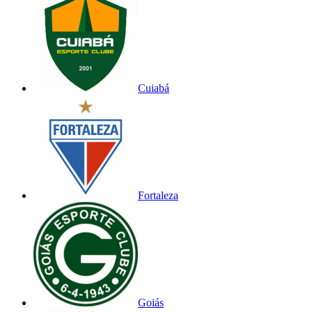
Cuiabá
Fortaleza
Goiás