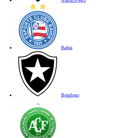
Atlético-MG
Bahia
Botafogo