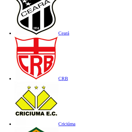
Ceará
CRB
Criciúma