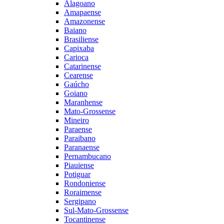
Alagoano
Amapaense
Amazonense
Baiano
Brasiliense
Capixaba
Carioca
Catarinense
Cearense
Gaúcho
Goiano
Maranhense
Mato-Grossense
Mineiro
Paraense
Paraibano
Paranaense
Pernambucano
Piauiense
Potiguar
Rondoniense
Roraimense
Sergipano
Sul-Mato-Grossense
Tocantinense