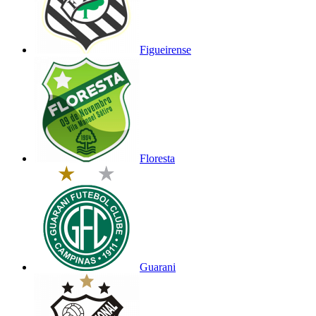
Figueirense
Floresta
Guarani