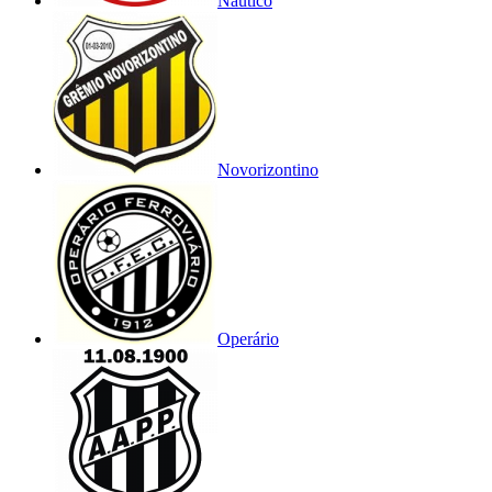
Náutico
Novorizontino
Operário