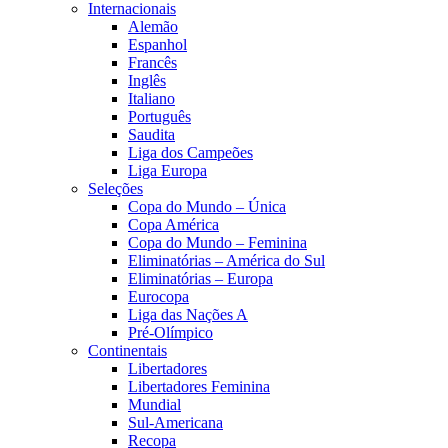
Internacionais
Alemão
Espanhol
Francês
Inglês
Italiano
Português
Saudita
Liga dos Campeões
Liga Europa
Seleções
Copa do Mundo – Única
Copa América
Copa do Mundo – Feminina
Eliminatórias – América do Sul
Eliminatórias – Europa
Eurocopa
Liga das Nações A
Pré-Olímpico
Continentais
Libertadores
Libertadores Feminina
Mundial
Sul-Americana
Recopa