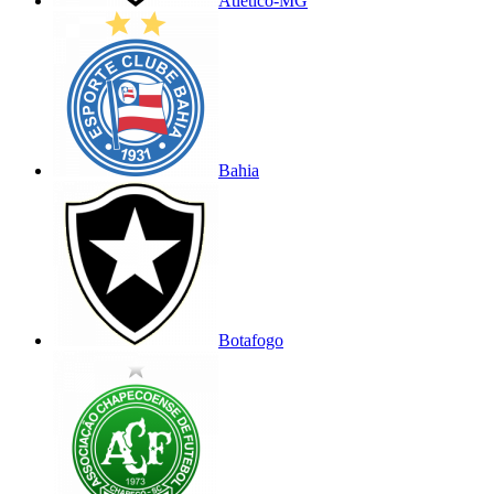
Atlético-MG
Bahia
Botafogo