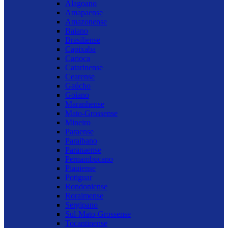
Alagoano
Amapaense
Amazonense
Baiano
Brasiliense
Capixaba
Carioca
Catarinense
Cearense
Gaúcho
Goiano
Maranhense
Mato-Grossense
Mineiro
Paraense
Paraibano
Paranaense
Pernambucano
Piauiense
Potiguar
Rondoniense
Roraimense
Sergipano
Sul-Mato-Grossense
Tocantinense