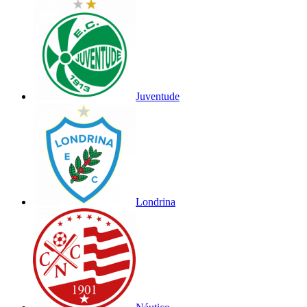
Juventude
Londrina