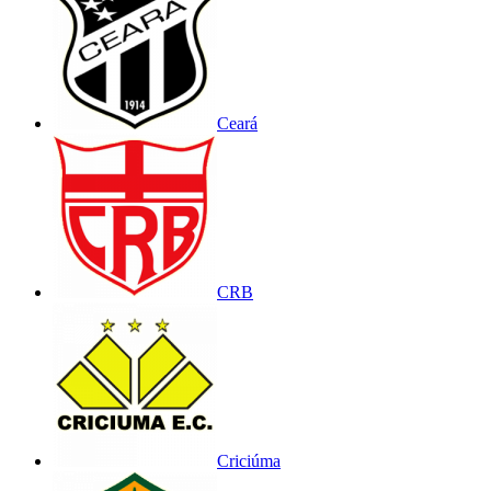
Ceará
CRB
Criciúma