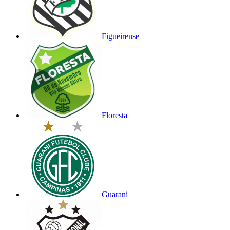
Figueirense
Floresta
Guarani