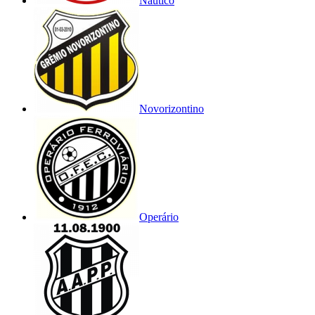
Náutico
Novorizontino
Operário