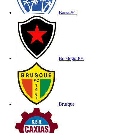
Barra-SC
Botafogo-PB
Brusque