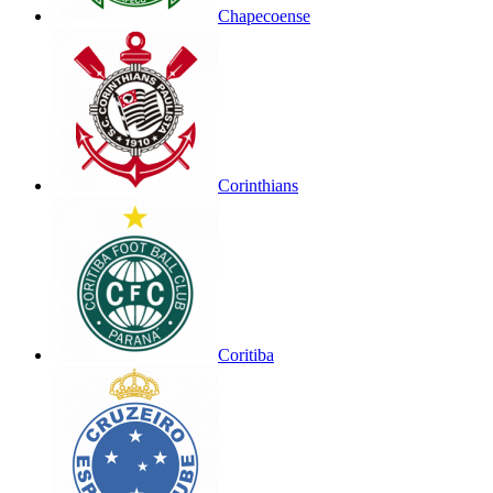
Chapecoense
Corinthians
Coritiba