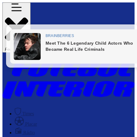
Fechar Menu
Times
Placar
Rádio