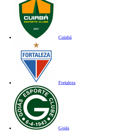
Cuiabá
Fortaleza
Goiás