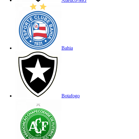
Atlético-MG
Bahia
Botafogo