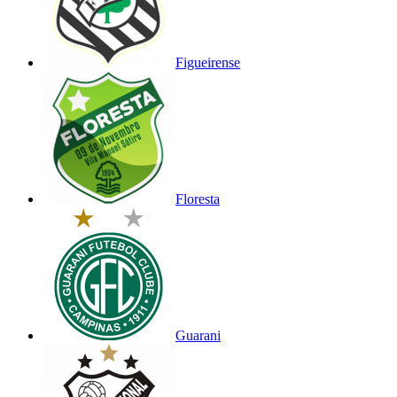
Figueirense
Floresta
Guarani