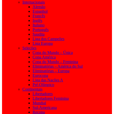
Internacionais
Alemão
Espanhol
Francês
Inglês
Italiano
Português
Saudita
Liga dos Campeões
Liga Europa
Seleções
Copa do Mundo – Única
Copa América
Copa do Mundo – Feminina
Eliminatórias – América do Sul
Eliminatórias – Europa
Eurocopa
Liga das Nações A
Pré-Olímpico
Continentais
Libertadores
Libertadores Feminina
Mundial
Sul-Americana
Recopa