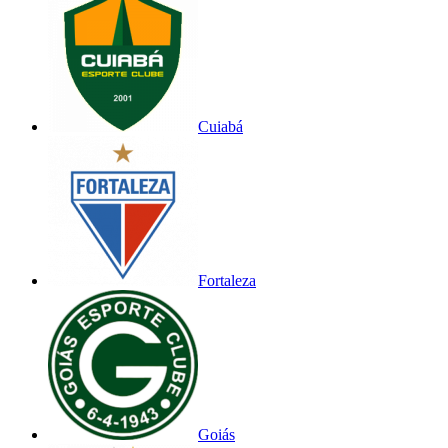
Cuiabá
Fortaleza
Goiás