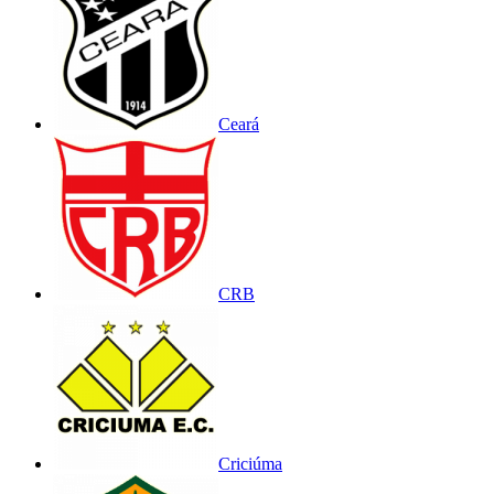
Ceará
CRB
Criciúma