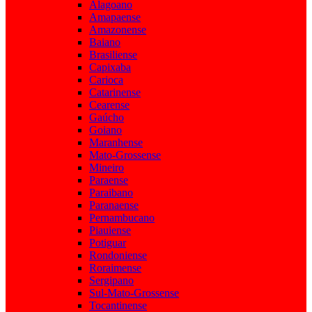
Alagoano
Amapaense
Amazonense
Baiano
Brasiliense
Capixaba
Carioca
Catarinense
Cearense
Gaúcho
Goiano
Maranhense
Mato-Grossense
Mineiro
Paraense
Paraibano
Paranaense
Pernambucano
Piauiense
Potiguar
Rondoniense
Roraimense
Sergipano
Sul-Mato-Grossense
Tocantinense