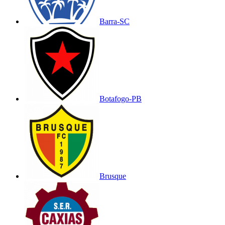
Barra-SC
Botafogo-PB
Brusque