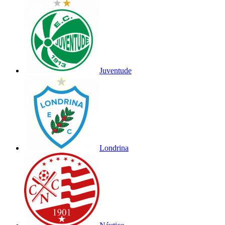
Juventude
Londrina