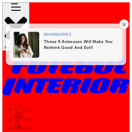
Fechar Menu
Times
Placar
Rádio