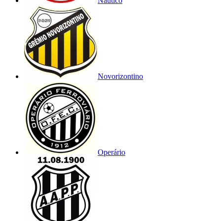
Náutico
Novorizontino
Operário