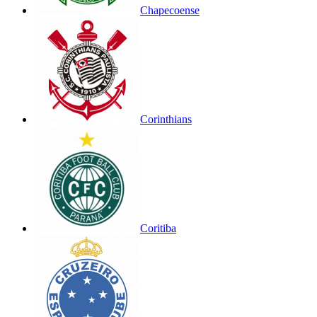
Chapecoense
Corinthians
Coritiba