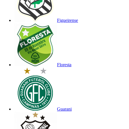
Figueirense
Floresta
Guarani