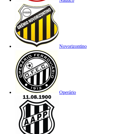
Náutico
Novorizontino
Operário