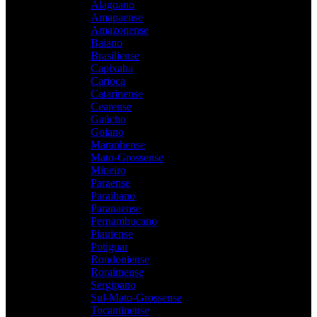
Alagoano
Amapaense
Amazonense
Baiano
Brasiliense
Capixaba
Carioca
Catarinense
Cearense
Gaúcho
Goiano
Maranhense
Mato-Grossense
Mineiro
Paraense
Paraibano
Paranaense
Pernambucano
Piauiense
Potiguar
Rondoniense
Roraimense
Sergipano
Sul-Mato-Grossense
Tocantinense