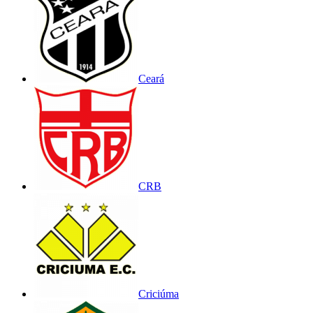
Ceará
CRB
Criciúma