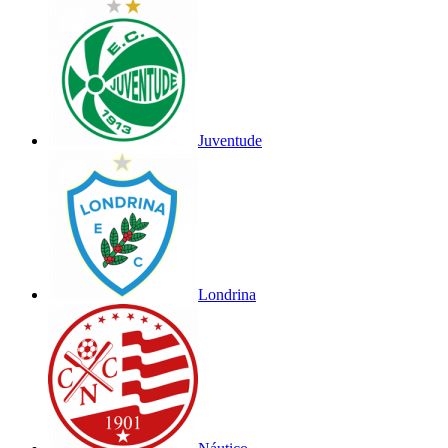
Juventude
Londrina