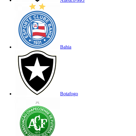
Atlético-MG
Bahia
Botafogo