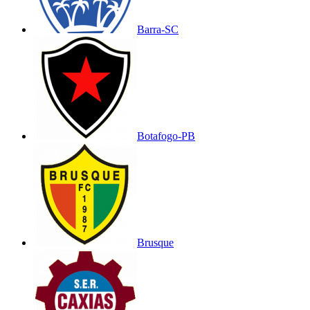
Barra-SC
Botafogo-PB
Brusque