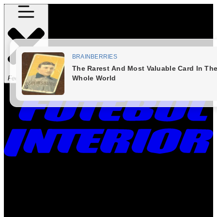
Fechar Menu
Times
Placar
Rádio