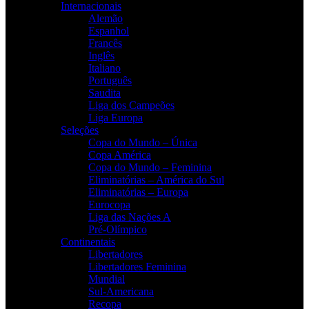
Internacionais
Alemão
Espanhol
Francês
Inglês
Italiano
Português
Saudita
Liga dos Campeões
Liga Europa
Seleções
Copa do Mundo – Única
Copa América
Copa do Mundo – Feminina
Eliminatórias – América do Sul
Eliminatórias – Europa
Eurocopa
Liga das Nações A
Pré-Olímpico
Continentais
Libertadores
Libertadores Feminina
Mundial
Sul-Americana
Recopa