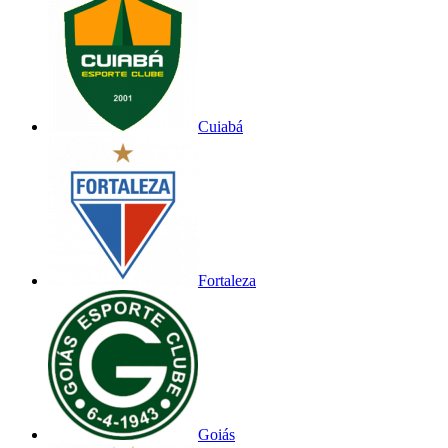
Cuiabá
Fortaleza
Goiás