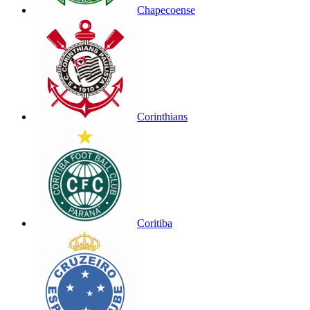
Chapecoense
Corinthians
Coritiba