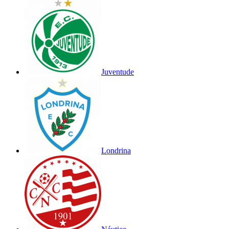
Juventude
Londrina