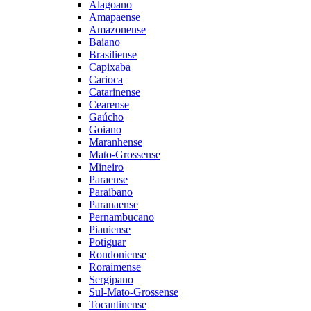
Alagoano
Amapaense
Amazonense
Baiano
Brasiliense
Capixaba
Carioca
Catarinense
Cearense
Gaúcho
Goiano
Maranhense
Mato-Grossense
Mineiro
Paraense
Paraibano
Paranaense
Pernambucano
Piauiense
Potiguar
Rondoniense
Roraimense
Sergipano
Sul-Mato-Grossense
Tocantinense