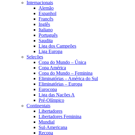
Internacionais
Alemão
Espanhol
Francês
Inglês
Italiano
Português
Saudita
Liga dos Campeões
Liga Europa
Seleções
Copa do Mundo – Única
Copa América
Copa do Mundo – Feminina
Eliminatórias – América do Sul
Eliminatórias – Europa
Eurocopa
Liga das Nações A
Pré-Olímpico
Continentais
Libertadores
Libertadores Feminina
Mundial
Sul-Americana
Recopa