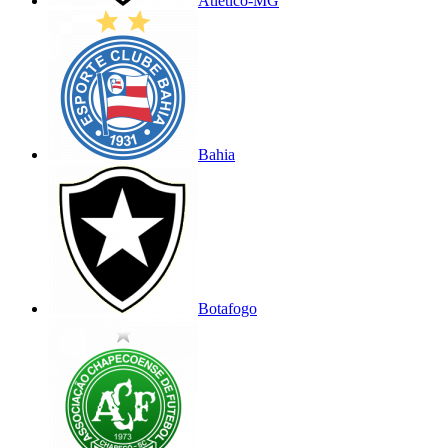
Atlético-MG
Bahia
Botafogo