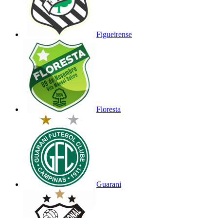
Figueirense
Floresta
Guarani