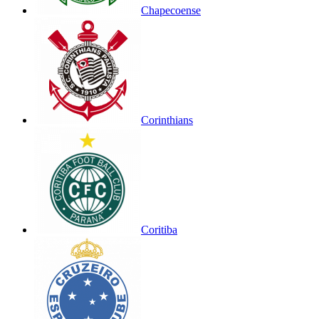
Chapecoense
Corinthians
Coritiba