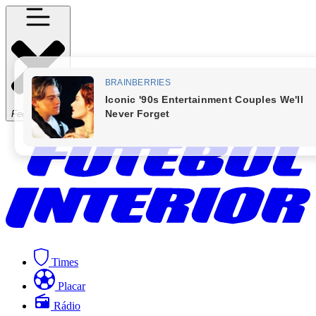
Fechar Menu
Times
Placar
Rádio