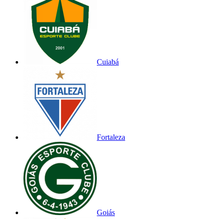
Cuiabá
Fortaleza
Goiás