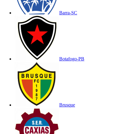
Barra-SC
Botafogo-PB
Brusque