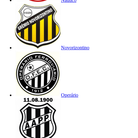
Náutico
Novorizontino
Operário