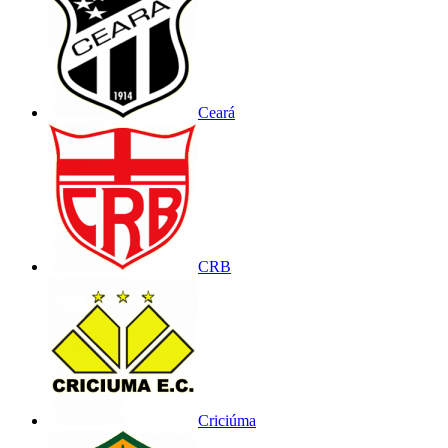
Ceará
CRB
Criciúma