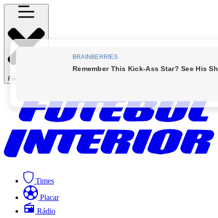
Fechar Menu
Times
Placar
Rádio