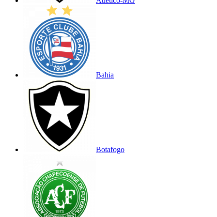
Atlético-MG
Bahia
Botafogo