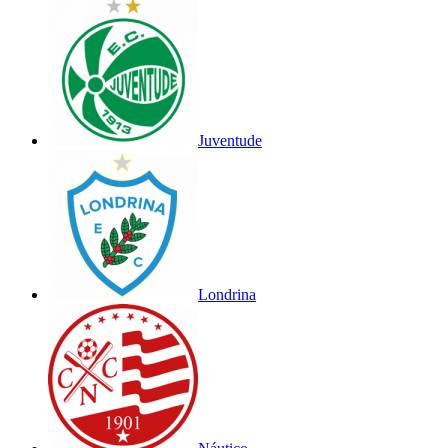
Juventude
Londrina