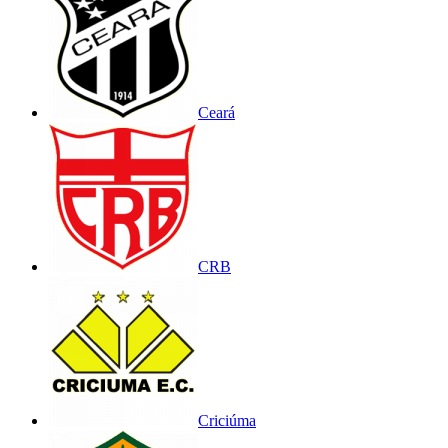
Ceará
CRB
Criciúma