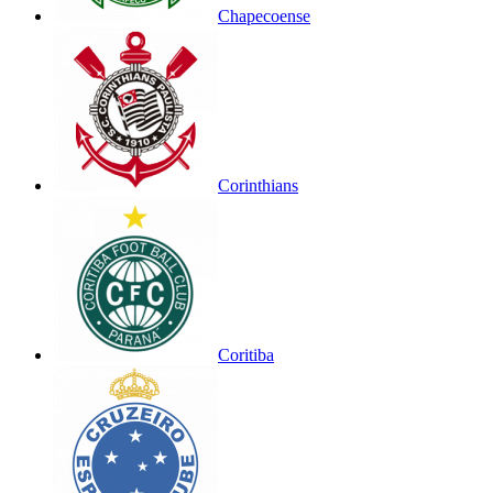
Chapecoense
Corinthians
Coritiba