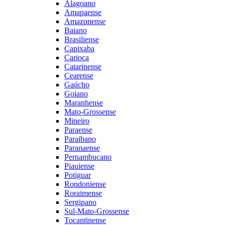
Alagoano
Amapaense
Amazonense
Baiano
Brasiliense
Capixaba
Carioca
Catarinense
Cearense
Gaúcho
Goiano
Maranhense
Mato-Grossense
Mineiro
Paraense
Paraibano
Paranaense
Pernambucano
Piauiense
Potiguar
Rondoniense
Roraimense
Sergipano
Sul-Mato-Grossense
Tocantinense