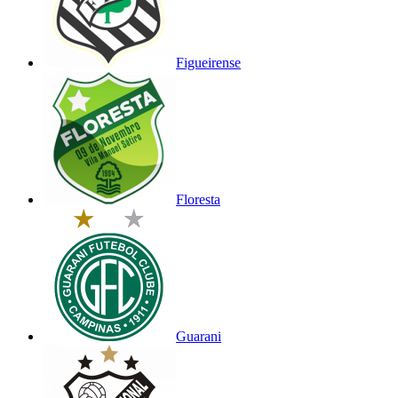
Figueirense
Floresta
Guarani