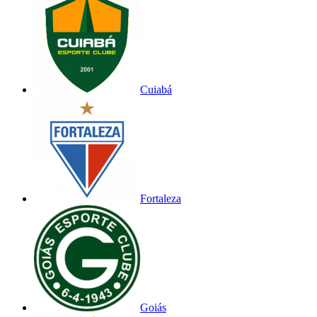
Cuiabá
Fortaleza
Goiás