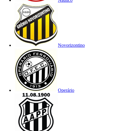
Náutico
Novorizontino
Operário