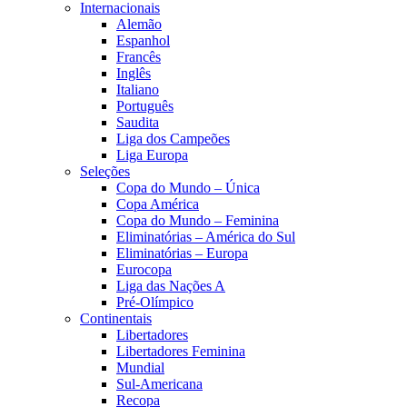
Internacionais
Alemão
Espanhol
Francês
Inglês
Italiano
Português
Saudita
Liga dos Campeões
Liga Europa
Seleções
Copa do Mundo – Única
Copa América
Copa do Mundo – Feminina
Eliminatórias – América do Sul
Eliminatórias – Europa
Eurocopa
Liga das Nações A
Pré-Olímpico
Continentais
Libertadores
Libertadores Feminina
Mundial
Sul-Americana
Recopa