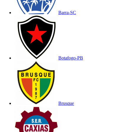
Barra-SC
Botafogo-PB
Brusque