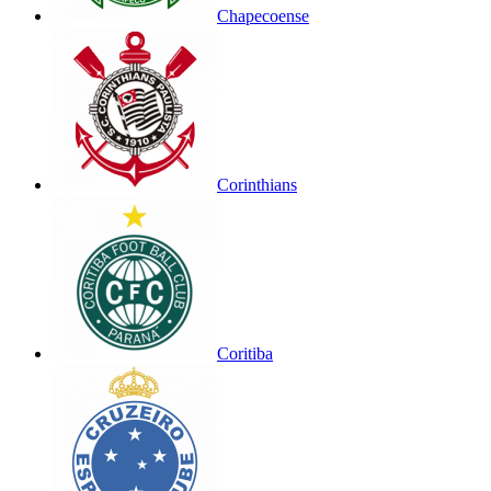
Chapecoense
Corinthians
Coritiba