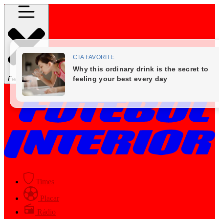
Fechar Menu
Times
Placar
Rádio