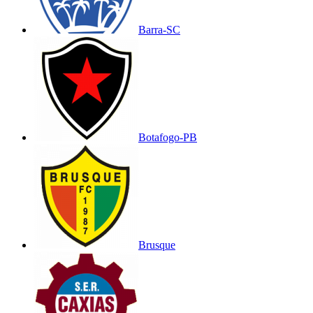
Barra-SC
Botafogo-PB
Brusque