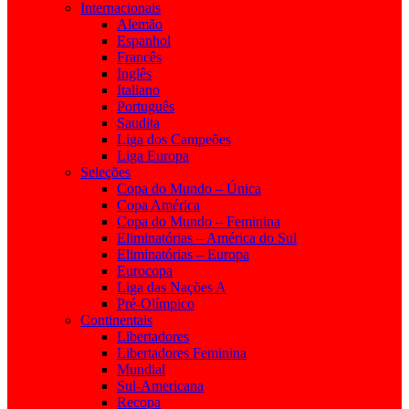
Internacionais
Alemão
Espanhol
Francês
Inglês
Italiano
Português
Saudita
Liga dos Campeões
Liga Europa
Seleções
Copa do Mundo – Única
Copa América
Copa do Mundo – Feminina
Eliminatórias – América do Sul
Eliminatórias – Europa
Eurocopa
Liga das Nações A
Pré-Olímpico
Continentais
Libertadores
Libertadores Feminina
Mundial
Sul-Americana
Recopa