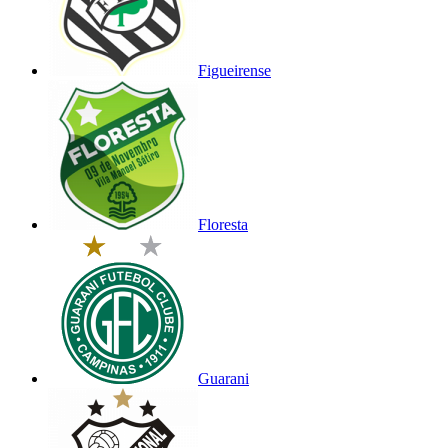
Figueirense
Floresta
Guarani