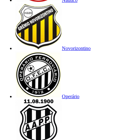
Náutico
Novorizontino
Operário