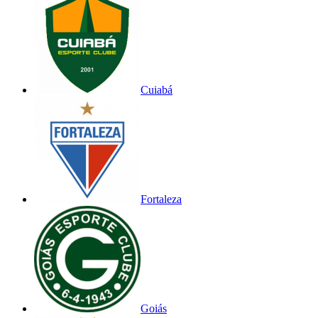
Cuiabá
Fortaleza
Goiás