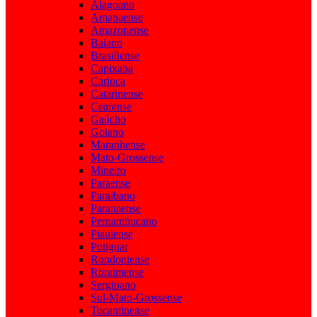
Alagoano
Amapaense
Amazonense
Baiano
Brasiliense
Capixaba
Carioca
Catarinense
Cearense
Gaúcho
Goiano
Maranhense
Mato-Grossense
Mineiro
Paraense
Paraibano
Paranaense
Pernambucano
Piauiense
Potiguar
Rondoniense
Roraimense
Sergipano
Sul-Mato-Grossense
Tocantinense