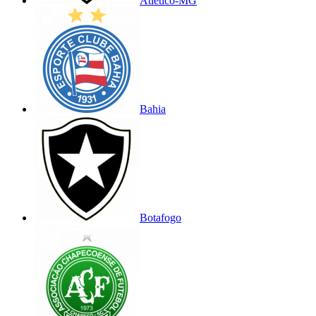
Atlético-MG
Bahia
Botafogo