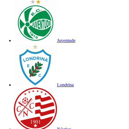
Juventude
Londrina