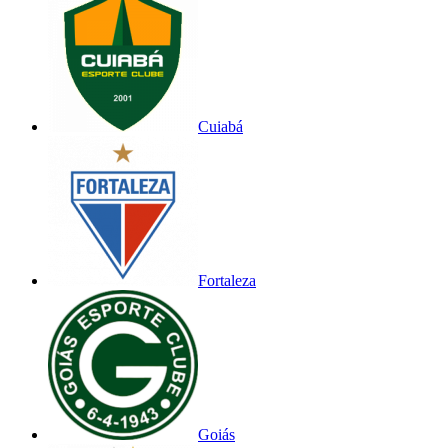
Cuiabá
Fortaleza
Goiás