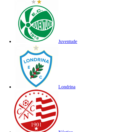
Juventude
Londrina