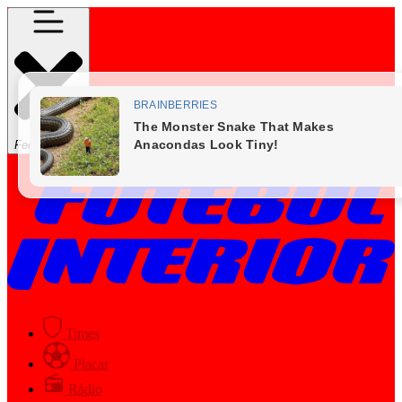
Fechar Menu
Times
Placar
Rádio