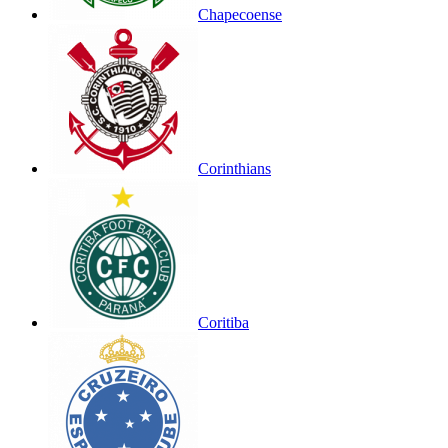
Chapecoense
Corinthians
Coritiba