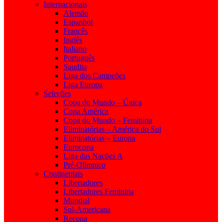
Internacionais
Alemão
Espanhol
Francês
Inglês
Italiano
Português
Saudita
Liga dos Campeões
Liga Europa
Seleções
Copa do Mundo – Única
Copa América
Copa do Mundo – Feminina
Eliminatórias – América do Sul
Eliminatórias – Europa
Eurocopa
Liga das Nações A
Pré-Olímpico
Continentais
Libertadores
Libertadores Feminina
Mundial
Sul-Americana
Recopa