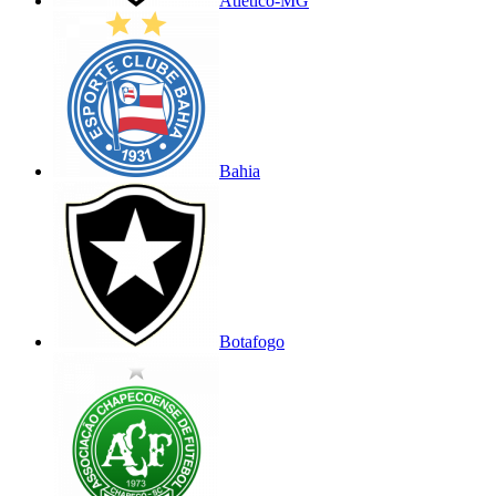
Atlético-MG
Bahia
Botafogo