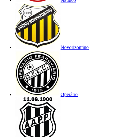
Náutico
Novorizontino
Operário