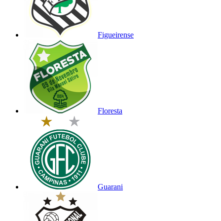
Figueirense
Floresta
Guarani