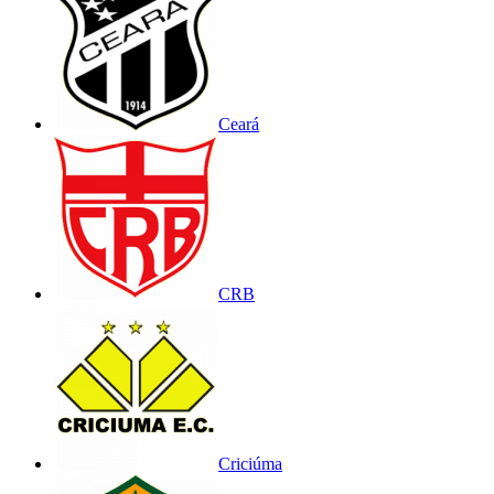
Ceará
CRB
Criciúma