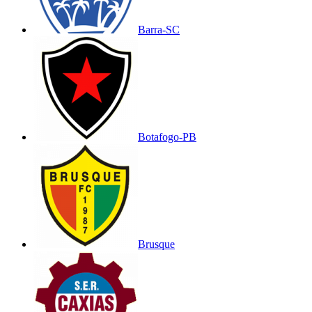
Barra-SC
Botafogo-PB
Brusque