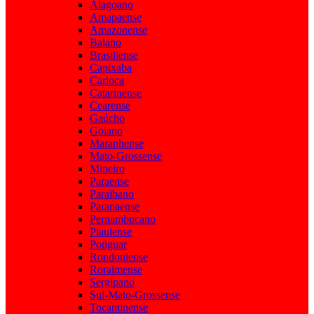
Alagoano
Amapaense
Amazonense
Baiano
Brasiliense
Capixaba
Carioca
Catarinense
Cearense
Gaúcho
Goiano
Maranhense
Mato-Grossense
Mineiro
Paraense
Paraibano
Paranaense
Pernambucano
Piauiense
Potiguar
Rondoniense
Roraimense
Sergipano
Sul-Mato-Grossense
Tocantinense