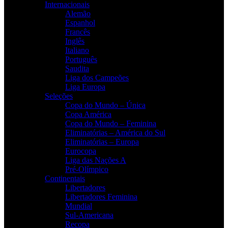
Internacionais
Alemão
Espanhol
Francês
Inglês
Italiano
Português
Saudita
Liga dos Campeões
Liga Europa
Seleções
Copa do Mundo – Única
Copa América
Copa do Mundo – Feminina
Eliminatórias – América do Sul
Eliminatórias – Europa
Eurocopa
Liga das Nações A
Pré-Olímpico
Continentais
Libertadores
Libertadores Feminina
Mundial
Sul-Americana
Recopa