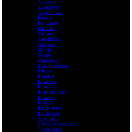
Alagoano
Amapaense
Amazonense
Baiano
Brasiliense
Capixaba
Carioca
Catarinense
Cearense
Gaúcho
Goiano
Maranhense
Mato-Grossense
Mineiro
Paraense
Paraibano
Paranaense
Pernambucano
Piauiense
Potiguar
Rondoniense
Roraimense
Sergipano
Sul-Mato-Grossense
Tocantinense