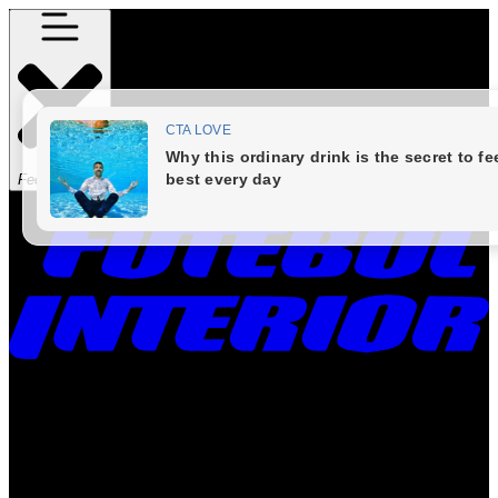
Fechar Menu
Times
Placar
Rádio