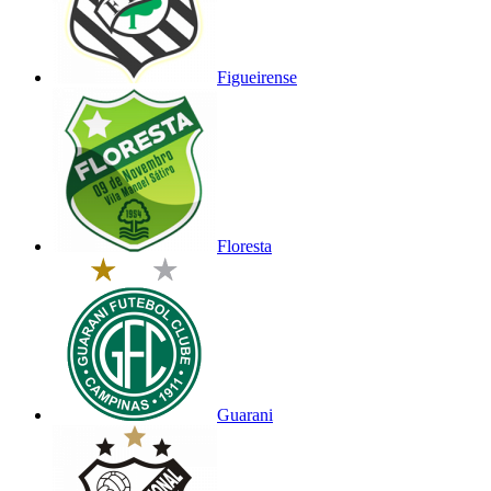
Figueirense
Floresta
Guarani