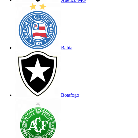
Atlético-MG
Bahia
Botafogo