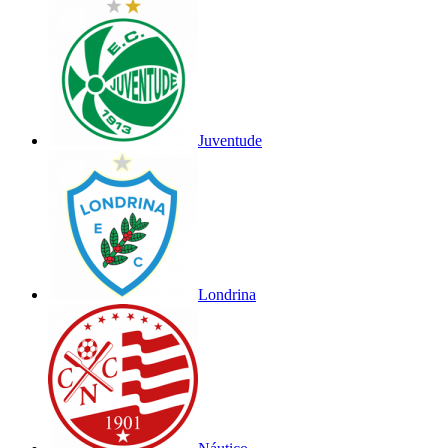
Juventude
Londrina