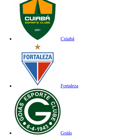
Cuiabá
Fortaleza
Goiás