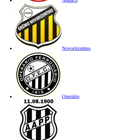
Náutico
Novorizontino
Operário