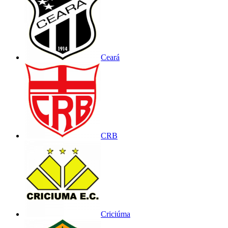
Ceará
CRB
Criciúma