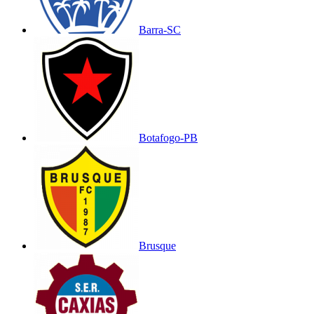
Barra-SC
Botafogo-PB
Brusque