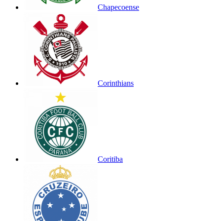
Chapecoense
Corinthians
Coritiba