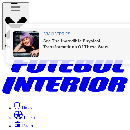
Fechar Menu
Times
Placar
Rádio