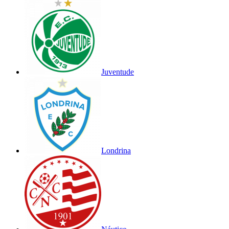
Juventude
Londrina