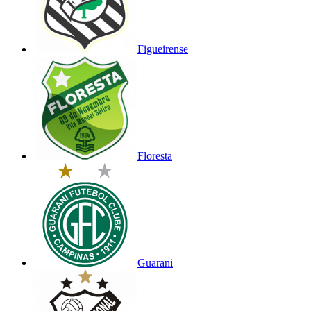
Figueirense
Floresta
Guarani