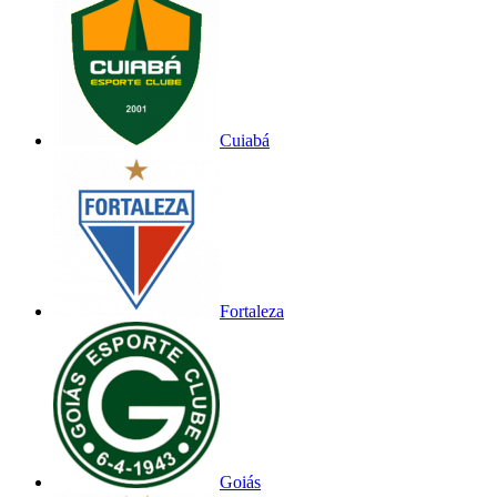
Cuiabá
Fortaleza
Goiás