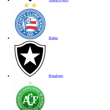
Atlético-MG
Bahia
Botafogo