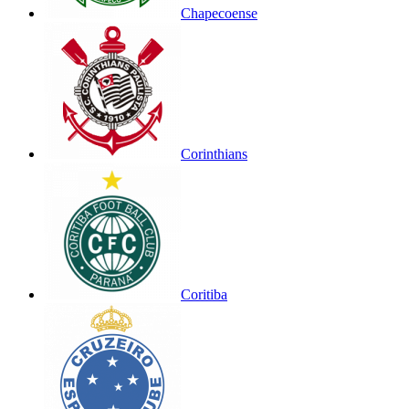
Chapecoense
Corinthians
Coritiba