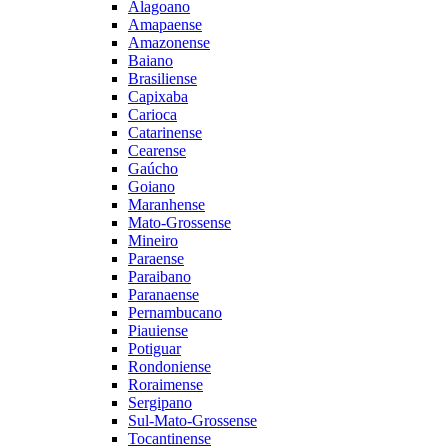
Alagoano
Amapaense
Amazonense
Baiano
Brasiliense
Capixaba
Carioca
Catarinense
Cearense
Gaúcho
Goiano
Maranhense
Mato-Grossense
Mineiro
Paraense
Paraibano
Paranaense
Pernambucano
Piauiense
Potiguar
Rondoniense
Roraimense
Sergipano
Sul-Mato-Grossense
Tocantinense