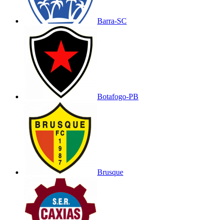
Barra-SC
Botafogo-PB
Brusque