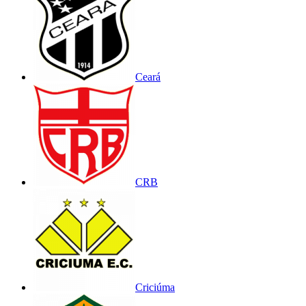
Ceará
CRB
Criciúma