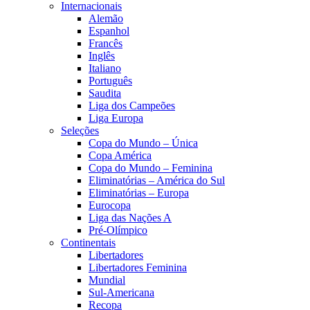
Internacionais
Alemão
Espanhol
Francês
Inglês
Italiano
Português
Saudita
Liga dos Campeões
Liga Europa
Seleções
Copa do Mundo – Única
Copa América
Copa do Mundo – Feminina
Eliminatórias – América do Sul
Eliminatórias – Europa
Eurocopa
Liga das Nações A
Pré-Olímpico
Continentais
Libertadores
Libertadores Feminina
Mundial
Sul-Americana
Recopa