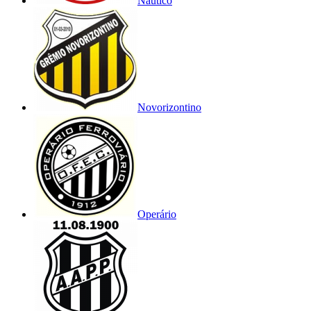
Náutico
Novorizontino
Operário