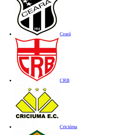
Ceará
CRB
Criciúma