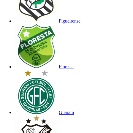
Figueirense
Floresta
Guarani