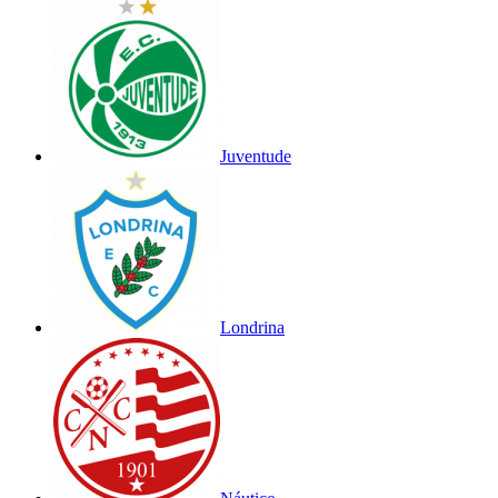
Juventude
Londrina