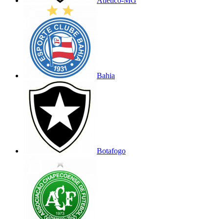
Atlético-MG
Bahia
Botafogo