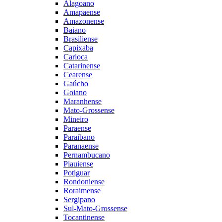
Alagoano
Amapaense
Amazonense
Baiano
Brasiliense
Capixaba
Carioca
Catarinense
Cearense
Gaúcho
Goiano
Maranhense
Mato-Grossense
Mineiro
Paraense
Paraibano
Paranaense
Pernambucano
Piauiense
Potiguar
Rondoniense
Roraimense
Sergipano
Sul-Mato-Grossense
Tocantinense