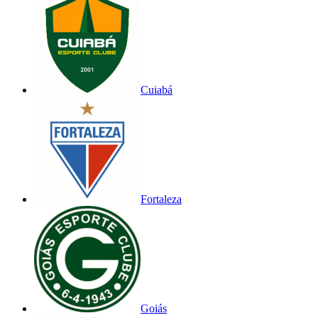
Cuiabá
Fortaleza
Goiás