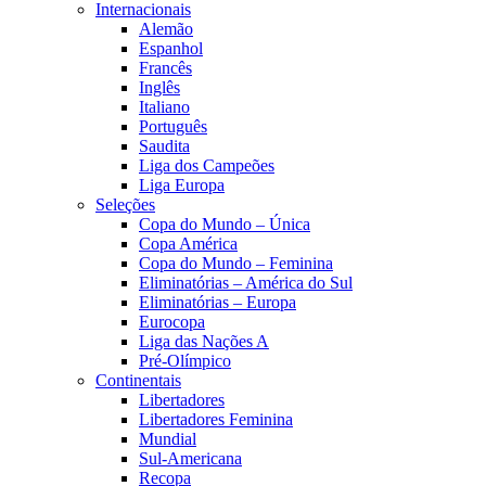
Internacionais
Alemão
Espanhol
Francês
Inglês
Italiano
Português
Saudita
Liga dos Campeões
Liga Europa
Seleções
Copa do Mundo – Única
Copa América
Copa do Mundo – Feminina
Eliminatórias – América do Sul
Eliminatórias – Europa
Eurocopa
Liga das Nações A
Pré-Olímpico
Continentais
Libertadores
Libertadores Feminina
Mundial
Sul-Americana
Recopa