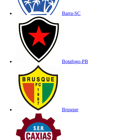
Barra-SC
Botafogo-PB
Brusque