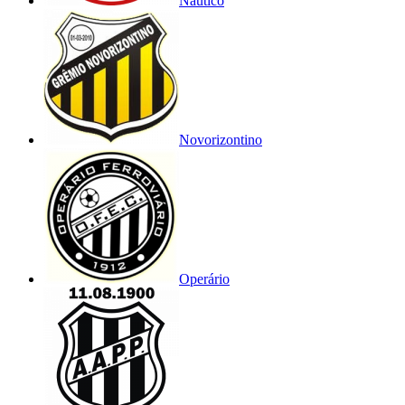
Náutico
Novorizontino
Operário