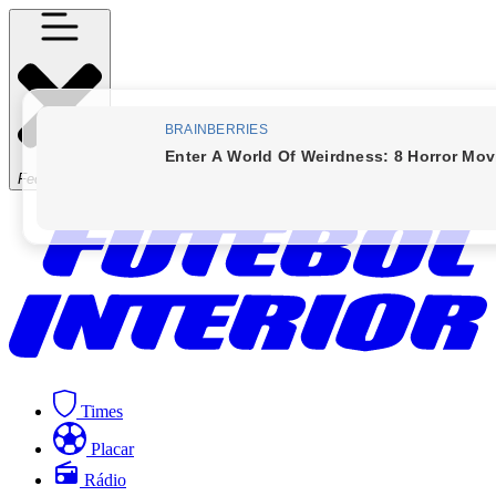
Fechar Menu
Times
Placar
Rádio