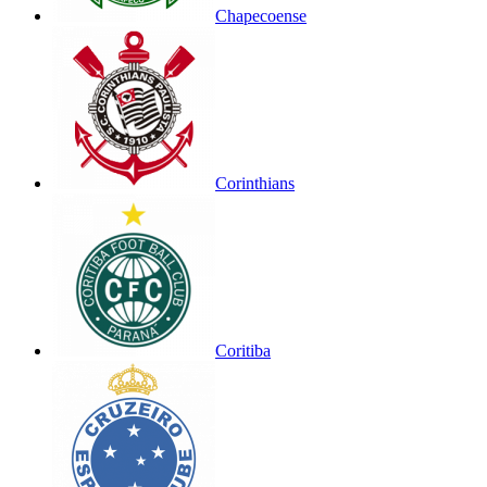
Chapecoense
Corinthians
Coritiba